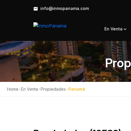
info@inmopanama.com
En Venta
Prop
Home
›
En Venta
›
Propiedades
›
Panamá