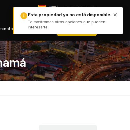
|
INICIAR SESIÓN
|
+ PUBLICAR
amientas
anamá