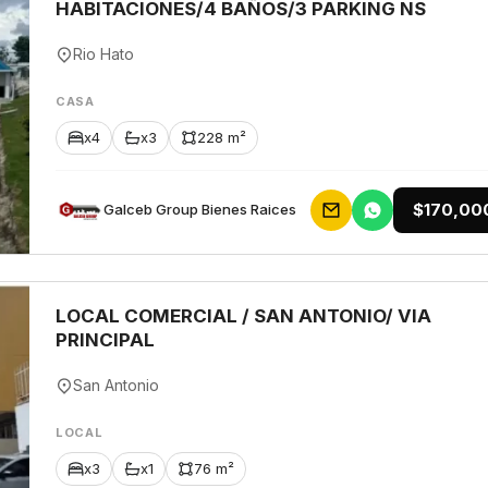
HABITACIONES/4 BAÑOS/3 PARKING NS
Rio Hato
CASA
x4
x3
228 m²
$170,00
Galceb Group Bienes Raices
LOCAL COMERCIAL / SAN ANTONIO/ VIA
PRINCIPAL
San Antonio
LOCAL
x3
x1
76 m²