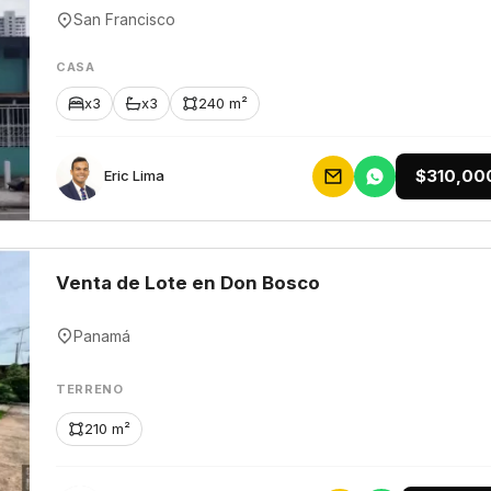
San Francisco
CASA
x3
x3
240 m²
$310,00
Eric Lima
Venta de Lote en Don Bosco
Panamá
TERRENO
210 m²