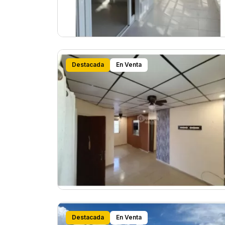
Destacada
En Venta
Destacada
En Venta