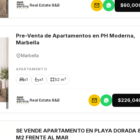
$60,00
Rеаl Еstаtе В&В
Pre-Venta de Apartamentos en PH Moderna,
Marbella
Marbella
APARTAMENTO
x1
x1
52 m²
$226,04
Rеаl Еstаtе В&В
SE VENDE APARTAMENTO EN PLAYA DORADA 
M2 FRENTE AL MAR