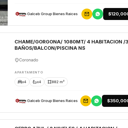
$120,00
Galceb Group Bienes Raices
CHAME/GORGONA/ 1080MT/ 4 HABITACION /
BAÑOS/BALCON/PISCINA NS
Coronado
APARTAMENTO
x4
x4
882 m²
$350,00
Galceb Group Bienes Raices