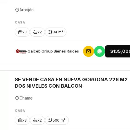
Arraiján
CASA
x3
x2
84 m²
$135,00
Galceb Group Bienes Raices
SE VENDE CASA EN NUEVA GORGONA 226 M2
DOS NIVELES CON BALCON
Chame
CASA
x3
x2
500 m²