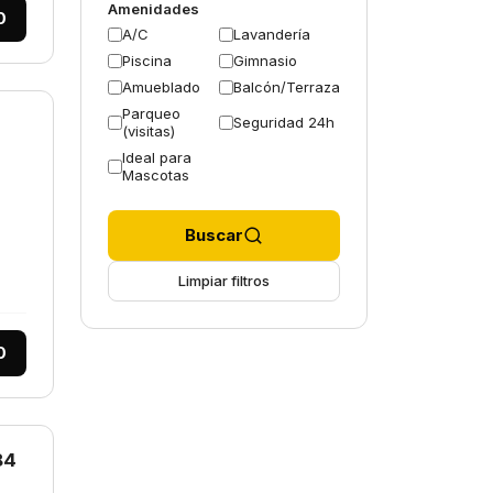
Amenidades
0
A/C
Lavandería
Piscina
Gimnasio
Amueblado
Balcón/Terraza
Parqueo
Seguridad 24h
(visitas)
Ideal para
Mascotas
Buscar
Limpiar filtros
0
84