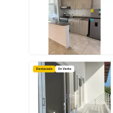
Destacada
En Venta