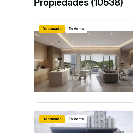
Propiedades (10538)
Destacada
En Venta
Destacada
En Venta