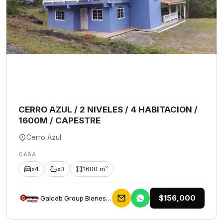
CERRO AZUL / 2 NIVELES / 4 HABITACION /
1600M / CAPESTRE
Cerro Azul
CASA
x4
x3
1600 m²
$156,000
Galceb Group Bienes Raices