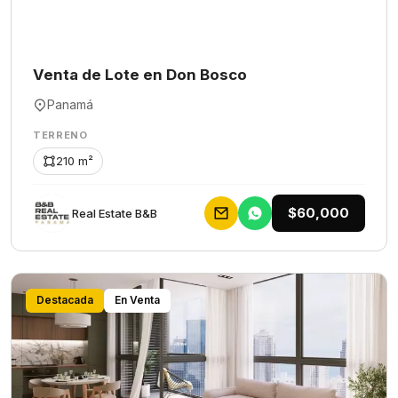
Venta de Lote en Don Bosco
Panamá
TERRENO
210 m²
$60,000
Rеаl Еstаtе В&В
Destacada
En Venta