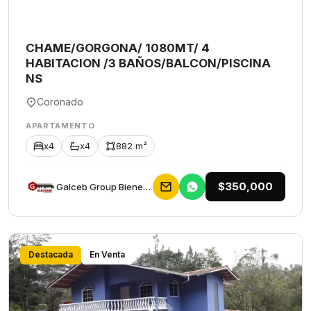
CHAME/GORGONA/ 1080MT/ 4
HABITACION /3 BAÑOS/BALCON/PISCINA
NS
Coronado
APARTAMENTO
x4
x4
882 m²
$350,000
Galceb Group Bienes Raices
Destacada
En Venta