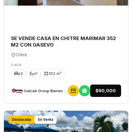
SE VENDE CASA EN CHITRE MARIMAR 352
M2 CON GASEVO
Chitré
CASA
x2
x1
352 m²
$90,000
Galceb Group Bienes Raices
Destacada
En Venta