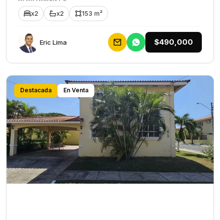
x2
x2
153 m²
$490,000
Eric Lima
Destacada
En Venta