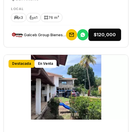
LOCAL
x3
x1
76 m²
$120,000
Galceb Group Bienes Raices
Destacada
En Venta