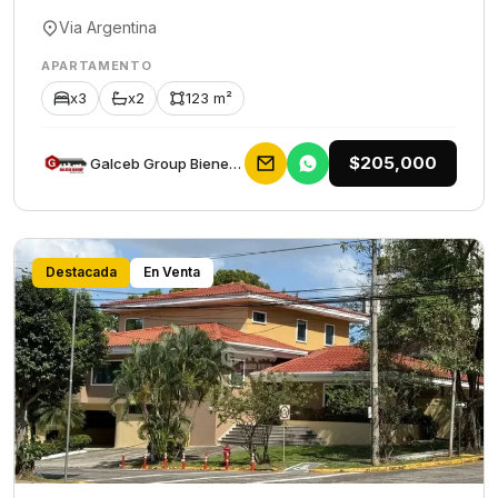
Via Argentina
APARTAMENTO
x3
x2
123 m²
$205,000
Galceb Group Bienes Raices
Destacada
En Venta