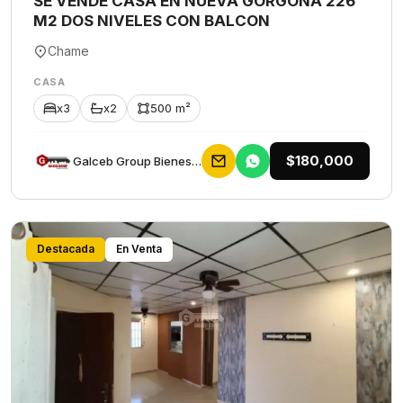
SE VENDE CASA EN NUEVA GORGONA 226
M2 DOS NIVELES CON BALCON
Chame
CASA
x3
x2
500 m²
$180,000
Galceb Group Bienes Raices
Destacada
En Venta