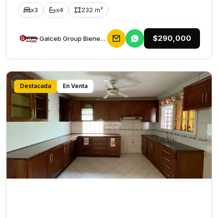
x3
x4
232 m²
$290,000
Galceb Group Bienes Raices
Destacada
En Venta