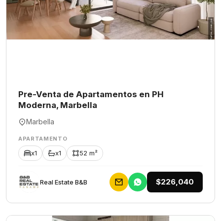
Pre-Venta de Apartamentos en PH
Moderna, Marbella
Marbella
APARTAMENTO
x1
x1
52 m²
$226,040
Rеаl Еstаtе В&В