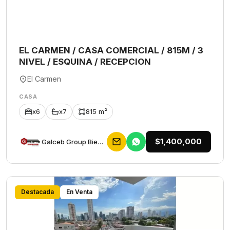
EL CARMEN / CASA COMERCIAL / 815M / 3
NIVEL / ESQUINA / RECEPCION
El Carmen
CASA
x6
x7
815 m²
$1,400,000
Galceb Group Bienes Raices
Destacada
En Venta