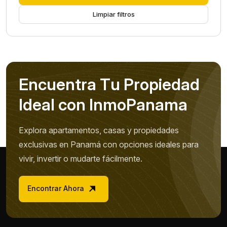
Limpiar filtros
E
n
c
u
e
n
t
r
a
T
u
P
r
o
p
i
e
d
a
d
I
d
e
a
l
c
o
n
I
n
m
o
P
a
n
a
m
a
Explora apartamentos, casas y propiedades
exclusivas en Panamá con opciones ideales para
vivir, invertir o mudarte fácilmente.
Encontrar Ahora