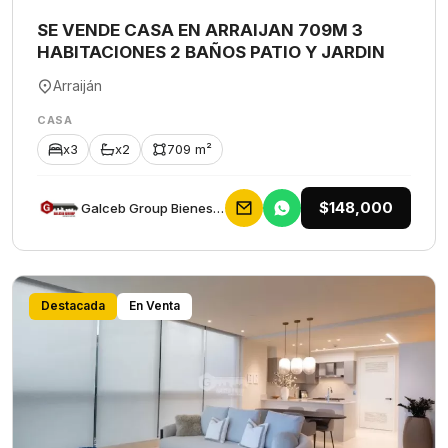
SE VENDE CASA EN ARRAIJAN 709M 3
HABITACIONES 2 BAÑOS PATIO Y JARDIN
Arraiján
CASA
x3
x2
709 m²
$148,000
Galceb Group Bienes Raices
Destacada
En Venta