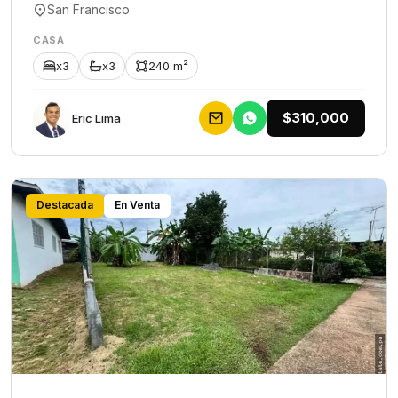
San Francisco
CASA
x3
x3
240 m²
$310,000
Eric Lima
Destacada
En Venta