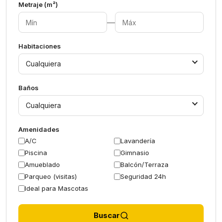
Metraje (m²)
—
Habitaciones
Cualquiera
Baños
Cualquiera
Amenidades
A/C
Lavandería
Piscina
Gimnasio
Amueblado
Balcón/Terraza
Parqueo (visitas)
Seguridad 24h
Ideal para Mascotas
Buscar