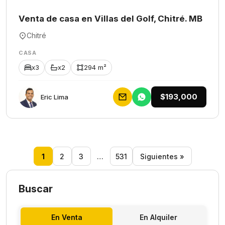
Venta de casa en Villas del Golf, Chitré. MB
Chitré
CASA
x3
x2
294 m²
$193,000
Eric Lima
1
2
3
…
531
Siguientes »
Buscar
En Venta
En Alquiler