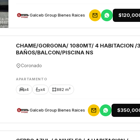
$120,00
Galceb Group Bienes Raices
CHAME/GORGONA/ 1080MT/ 4 HABITACION /
BAÑOS/BALCON/PISCINA NS
Coronado
APARTAMENTO
x4
x4
882 m²
$350,00
Galceb Group Bienes Raices