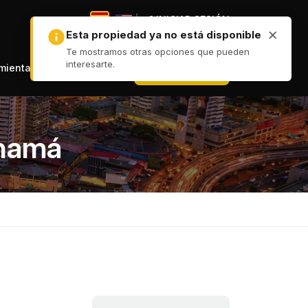
|
INICIAR SESIÓN
|
+ PUBLICAR
amientas
anamá