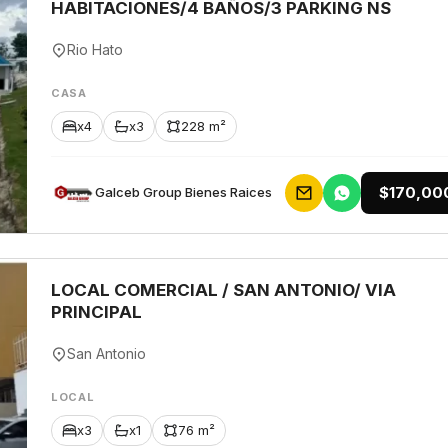
HABITACIONES/4 BAÑOS/3 PARKING NS
Rio Hato
CASA
x4
x3
228 m²
$170,00
Galceb Group Bienes Raices
LOCAL COMERCIAL / SAN ANTONIO/ VIA
PRINCIPAL
San Antonio
LOCAL
x3
x1
76 m²