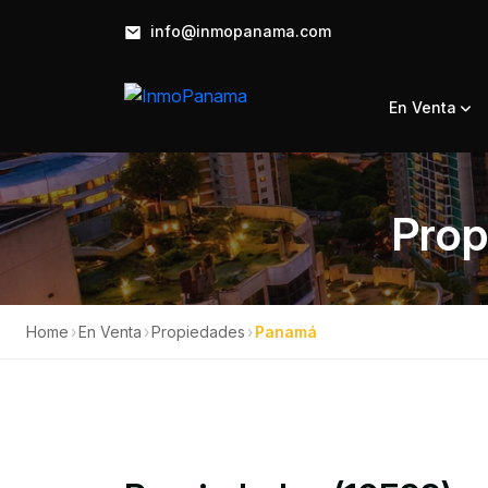
info@inmopanama.com
En Venta
Prop
Home
›
En Venta
›
Propiedades
›
Panamá