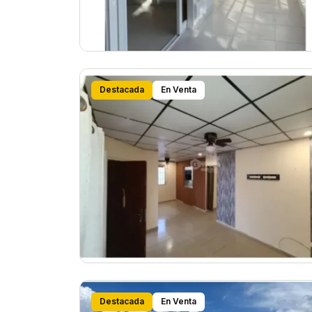
Destacada
En Venta
Destacada
En Venta