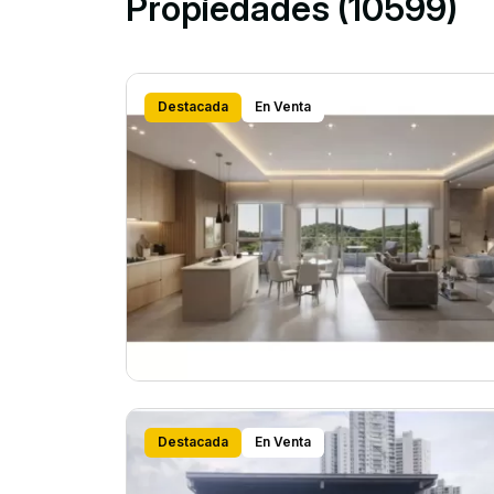
Propiedades (10599)
Destacada
En Venta
Destacada
En Venta