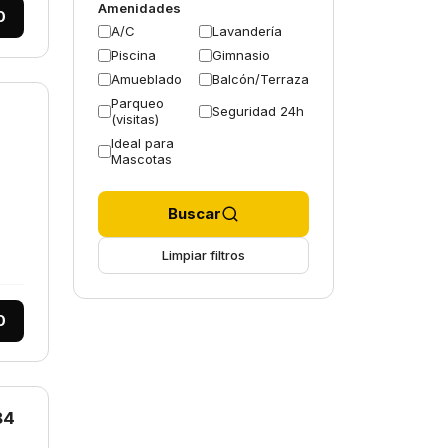
Amenidades
0
A/C
Lavandería
Piscina
Gimnasio
Amueblado
Balcón/Terraza
Parqueo
Seguridad 24h
(visitas)
Ideal para
Mascotas
Buscar
Limpiar filtros
0
84