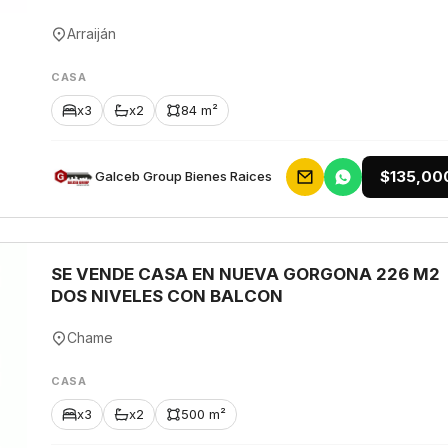
Arraiján
CASA
x3
x2
84 m²
$135,00
Galceb Group Bienes Raices
SE VENDE CASA EN NUEVA GORGONA 226 M2
DOS NIVELES CON BALCON
Chame
CASA
x3
x2
500 m²