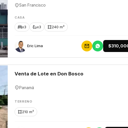
San Francisco
CASA
x3
x3
240 m²
$310,00
Eric Lima
Venta de Lote en Don Bosco
Panamá
TERRENO
210 m²