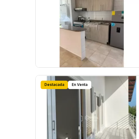
Destacada
En Venta