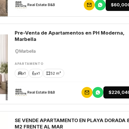
$60,00
Rеаl Еstаtе В&В
Pre-Venta de Apartamentos en PH Moderna,
Marbella
Marbella
APARTAMENTO
x1
x1
52 m²
$226,04
Rеаl Еstаtе В&В
SE VENDE APARTAMENTO EN PLAYA DORADA 
M2 FRENTE AL MAR