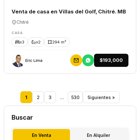
Venta de casa en Villas del Golf, Chitré. MB
Chitré
CASA
x3
x2
294 m²
$193,000
Eric Lima
1
2
3
…
530
Siguientes »
Buscar
En Venta
En Alquiler