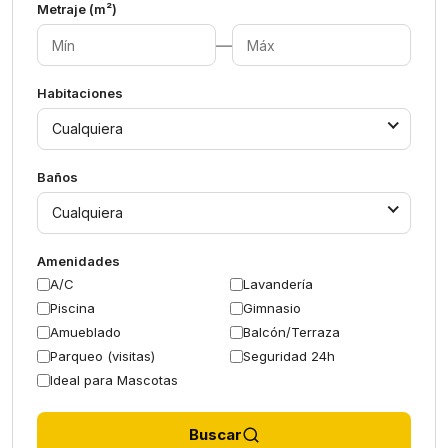
Metraje (m²)
—
Habitaciones
Cualquiera
Baños
Cualquiera
Amenidades
A/C
Lavandería
Piscina
Gimnasio
Amueblado
Balcón/Terraza
Parqueo (visitas)
Seguridad 24h
Ideal para Mascotas
Buscar