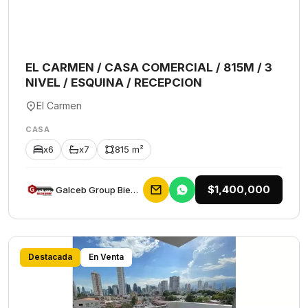
EL CARMEN / CASA COMERCIAL / 815M / 3
NIVEL / ESQUINA / RECEPCION
El Carmen
CASA
x6
x7
815 m²
$1,400,000
Galceb Group Bienes Raices
Destacada
En Venta