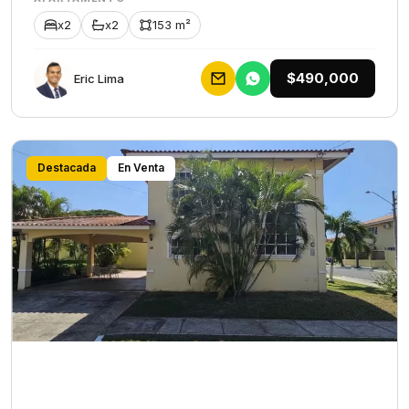
x2
x2
153 m²
$490,000
Eric Lima
Destacada
En Venta