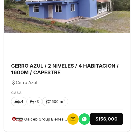
CERRO AZUL / 2 NIVELES / 4 HABITACION /
1600M / CAPESTRE
Cerro Azul
CASA
x4
x3
1600 m²
$156,000
Galceb Group Bienes Raices