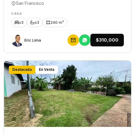
San Francisco
CASA
x3
x3
240 m²
$310,000
Eric Lima
Destacada
En Venta