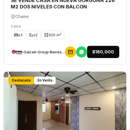
SE VENDE CASA EN NUEVA GORGONA 226
M2 DOS NIVELES CON BALCON
Chame
CASA
x3
x2
500 m²
$180,000
Galceb Group Bienes Raices
Destacada
En Venta