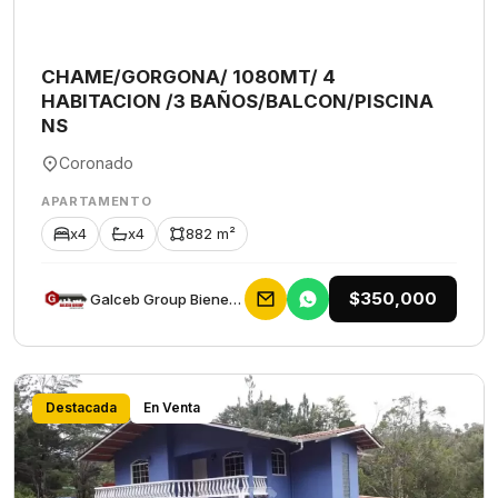
CHAME/GORGONA/ 1080MT/ 4
HABITACION /3 BAÑOS/BALCON/PISCINA
NS
Coronado
APARTAMENTO
x4
x4
882 m²
$350,000
Galceb Group Bienes Raices
Destacada
En Venta