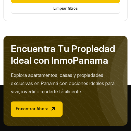
Limpiar filtros
E
n
c
u
e
n
t
r
a
T
u
P
r
o
p
i
e
d
a
d
I
d
e
a
l
c
o
n
I
n
m
o
P
a
n
a
m
a
Explora apartamentos, casas y propiedades
exclusivas en Panamá con opciones ideales para
vivir, invertir o mudarte fácilmente.
Encontrar Ahora