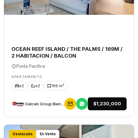
OCEAN REEF ISLAND / THE PALMS / 169M /
2 HABITACION / BALCON
Punta Pacifica
APARTAMENTO
x2
x2
169 m²
$1,230,000
Galceb Group Bienes Raices
Destacada
En Venta