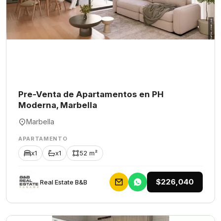
Pre-Venta de Apartamentos en PH
Moderna, Marbella
Marbella
APARTAMENTO
x1
x1
52 m²
$226,040
Rеаl Еstаtе В&В