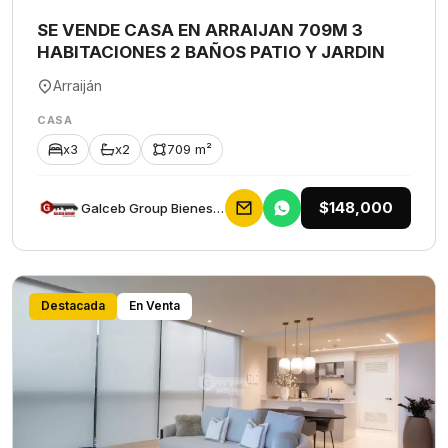
SE VENDE CASA EN ARRAIJAN 709M 3
HABITACIONES 2 BAÑOS PATIO Y JARDIN
Arraiján
CASA
x3
x2
709 m²
$148,000
Galceb Group Bienes Raices
Destacada
En Venta