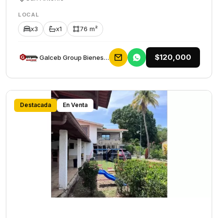
LOCAL
x3
x1
76 m²
$120,000
Galceb Group Bienes Raices
Destacada
En Venta