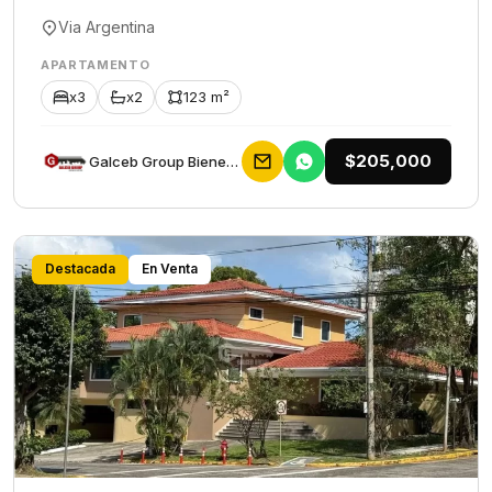
Via Argentina
APARTAMENTO
x3
x2
123 m²
$205,000
Galceb Group Bienes Raices
Destacada
En Venta