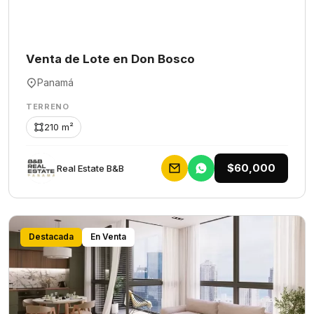
Venta de Lote en Don Bosco
Panamá
TERRENO
210 m²
$60,000
Rеаl Еstаtе В&В
Destacada
En Venta