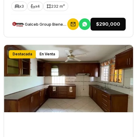
x3
x4
232 m²
$290,000
Galceb Group Bienes Raices
Destacada
En Venta