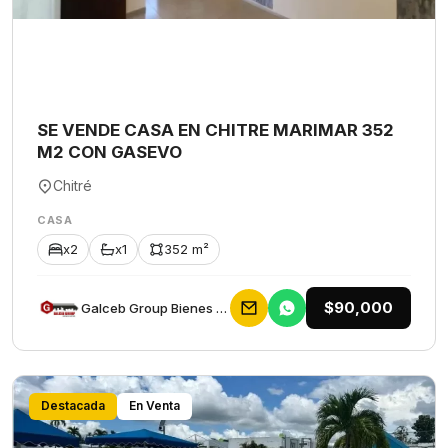
SE VENDE CASA EN CHITRE MARIMAR 352
M2 CON GASEVO
Chitré
CASA
x2
x1
352 m²
$90,000
Galceb Group Bienes Raices
Destacada
En Venta