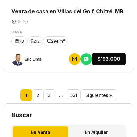
Venta de casa en Villas del Golf, Chitré. MB
Chitré
CASA
x3
x2
294 m²
$193,000
Eric Lima
1
2
3
…
531
Siguientes »
Buscar
En Venta
En Alquiler