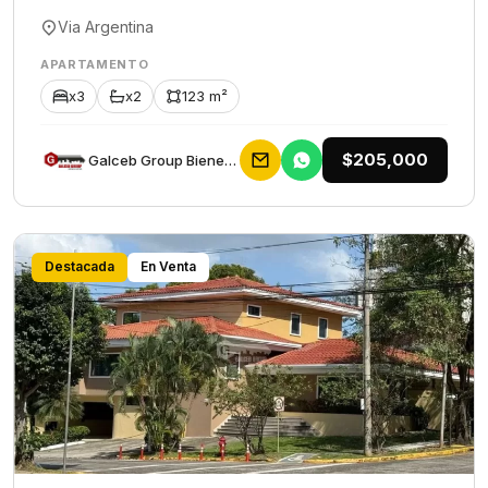
Via Argentina
APARTAMENTO
x3
x2
123 m²
$205,000
Galceb Group Bienes Raices
Destacada
En Venta