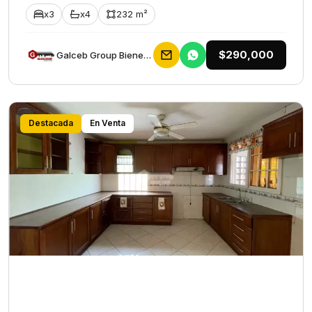
x3
x4
232 m²
$290,000
Galceb Group Bienes Raices
Destacada
En Venta