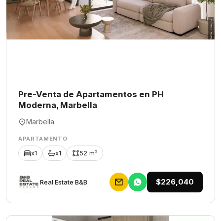
Pre-Venta de Apartamentos en PH
Moderna, Marbella
Marbella
APARTAMENTO
x1
x1
52 m²
$226,040
Rеаl Еstаtе В&В