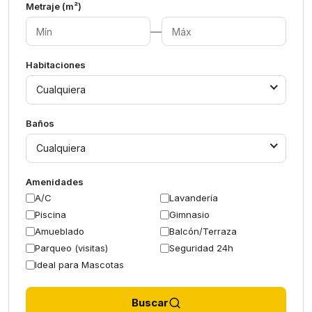
Metraje (m²)
—
Habitaciones
Cualquiera
Baños
Cualquiera
Amenidades
A/C
Lavandería
Piscina
Gimnasio
Amueblado
Balcón/Terraza
Parqueo (visitas)
Seguridad 24h
Ideal para Mascotas
Buscar