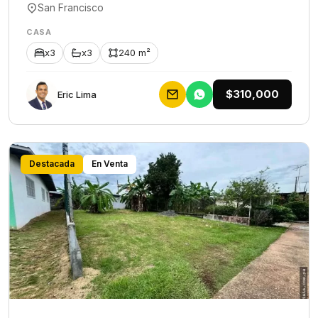
San Francisco
CASA
x3
x3
240 m²
$310,000
Eric Lima
Destacada
En Venta