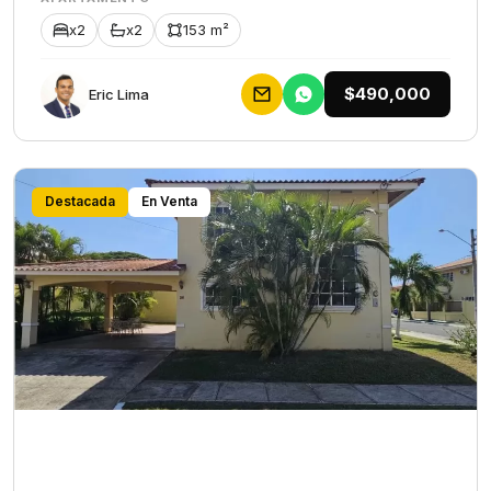
x2
x2
153 m²
$490,000
Eric Lima
Destacada
En Venta