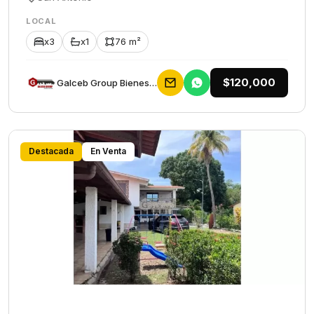
LOCAL
x3
x1
76 m²
$120,000
Galceb Group Bienes Raices
Destacada
En Venta