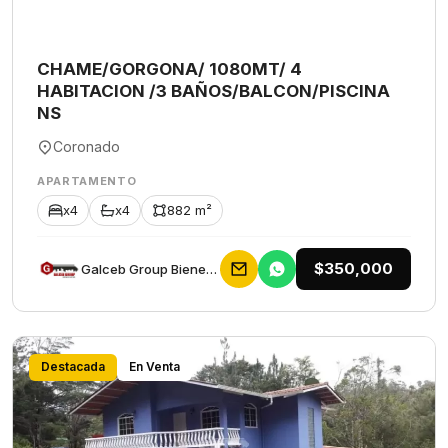
CHAME/GORGONA/ 1080MT/ 4
HABITACION /3 BAÑOS/BALCON/PISCINA
NS
Coronado
APARTAMENTO
x4
x4
882 m²
$350,000
Galceb Group Bienes Raices
Destacada
En Venta