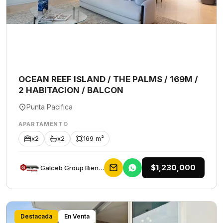
OCEAN REEF ISLAND / THE PALMS / 169M /
2 HABITACION / BALCON
Punta Pacifica
APARTAMENTO
x2
x2
169 m²
$1,230,000
Galceb Group Bienes Raices
Destacada
En Venta