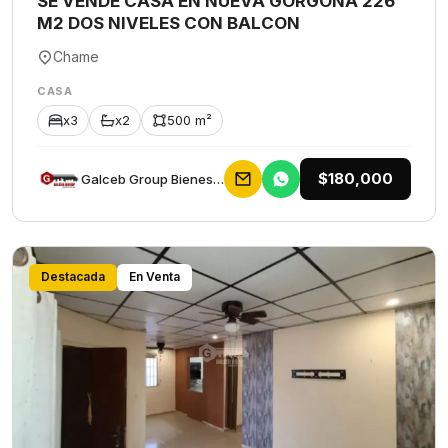
SE VENDE CASA EN NUEVA GORGONA 226
M2 DOS NIVELES CON BALCON
Chame
CASA
x3
x2
500 m²
$180,000
Galceb Group Bienes Raices
Destacada
En Venta