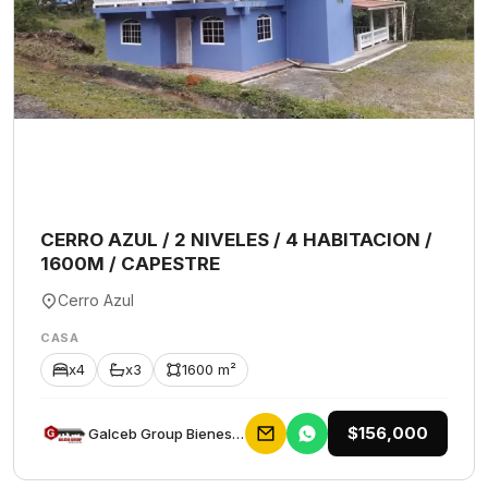
CERRO AZUL / 2 NIVELES / 4 HABITACION /
1600M / CAPESTRE
Cerro Azul
CASA
x4
x3
1600 m²
$156,000
Galceb Group Bienes Raices