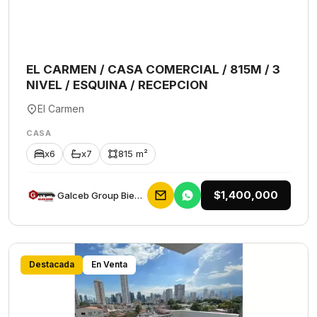
EL CARMEN / CASA COMERCIAL / 815M / 3
NIVEL / ESQUINA / RECEPCION
El Carmen
CASA
x6
x7
815 m²
$1,400,000
Galceb Group Bienes Raices
Destacada
En Venta