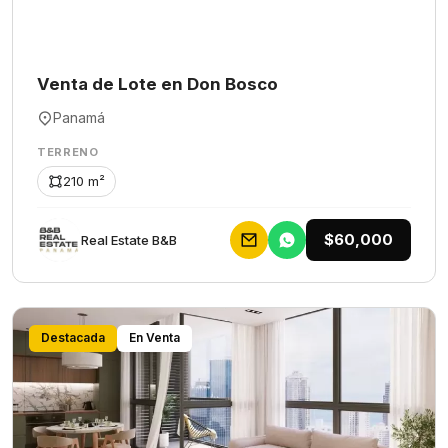
Venta de Lote en Don Bosco
Panamá
TERRENO
210 m²
$60,000
Rеаl Еstаtе В&В
Destacada
En Venta