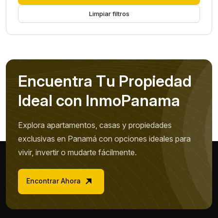
Limpiar filtros
E
n
c
u
e
n
t
r
a
T
u
P
r
o
p
i
e
d
a
d
I
d
e
a
l
c
o
n
I
n
m
o
P
a
n
a
m
a
Explora apartamentos, casas y propiedades
exclusivas en Panamá con opciones ideales para
vivir, invertir o mudarte fácilmente.
Encontrar Ahora