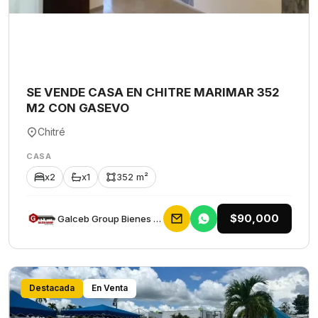
SE VENDE CASA EN CHITRE MARIMAR 352
M2 CON GASEVO
Chitré
CASA
x2
x1
352 m²
$90,000
Galceb Group Bienes Raices
Destacada
En Venta