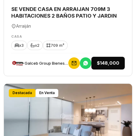
SE VENDE CASA EN ARRAIJAN 709M 3
HABITACIONES 2 BAÑOS PATIO Y JARDIN
Arraiján
CASA
x3
x2
709 m²
$148,000
Galceb Group Bienes Raices
Destacada
En Venta