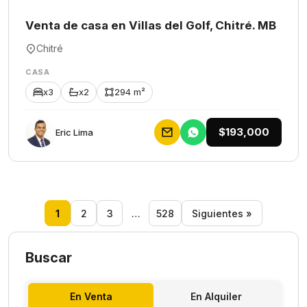
Venta de casa en Villas del Golf, Chitré. MB
Chitré
CASA
x3
x2
294 m²
$193,000
Eric Lima
1
2
3
…
528
Siguientes »
Buscar
En Venta
En Alquiler