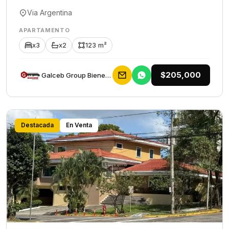
Via Argentina
APARTAMENTO
x3
x2
123 m²
$205,000
Galceb Group Bienes Raices
Destacada
En Venta