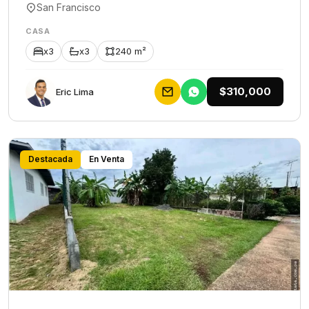
San Francisco
CASA
x3
x3
240 m²
$310,000
Eric Lima
Destacada
En Venta