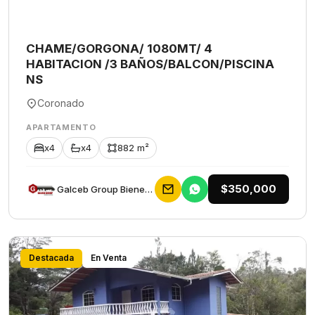
CHAME/GORGONA/ 1080MT/ 4
HABITACION /3 BAÑOS/BALCON/PISCINA
NS
Coronado
APARTAMENTO
x4
x4
882 m²
$350,000
Galceb Group Bienes Raices
Destacada
En Venta