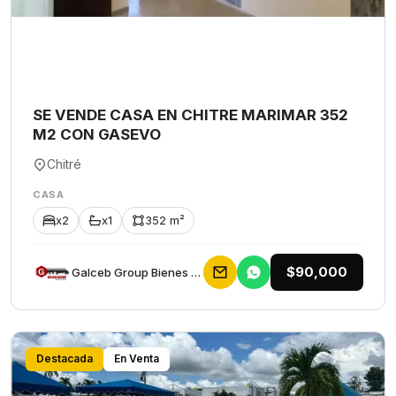
SE VENDE CASA EN CHITRE MARIMAR 352
M2 CON GASEVO
Chitré
CASA
x2
x1
352 m²
$90,000
Galceb Group Bienes Raices
Destacada
En Venta