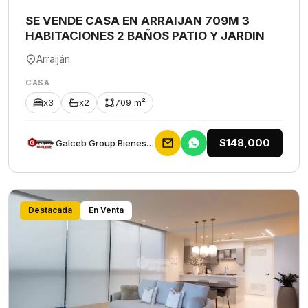
SE VENDE CASA EN ARRAIJAN 709M 3
HABITACIONES 2 BAÑOS PATIO Y JARDIN
Arraiján
CASA
x3
x2
709 m²
$148,000
Galceb Group Bienes Raices
Destacada
En Venta