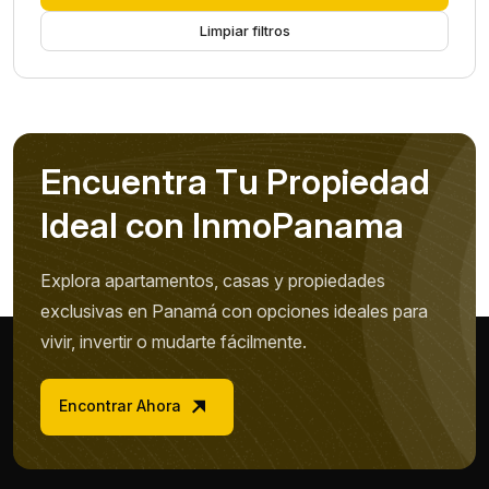
Limpiar filtros
E
n
c
u
e
n
t
r
a
T
u
P
r
o
p
i
e
d
a
d
I
d
e
a
l
c
o
n
I
n
m
o
P
a
n
a
m
a
Explora apartamentos, casas y propiedades
exclusivas en Panamá con opciones ideales para
vivir, invertir o mudarte fácilmente.
Encontrar Ahora