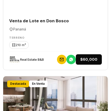
Venta de Lote en Don Bosco
Panamá
TERRENO
210 m²
$60,000
Rеаl Еstаtе В&В
Destacada
En Venta