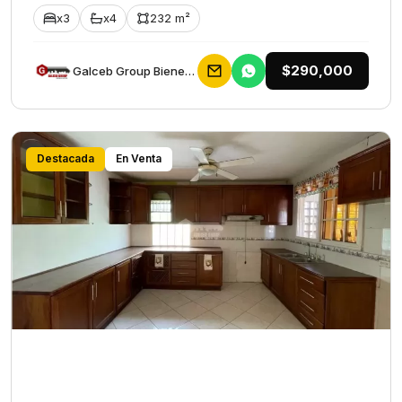
x3
x4
232 m²
$290,000
Galceb Group Bienes Raices
Destacada
En Venta