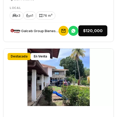
LOCAL
x3
x1
76 m²
$120,000
Galceb Group Bienes Raices
Destacada
En Venta