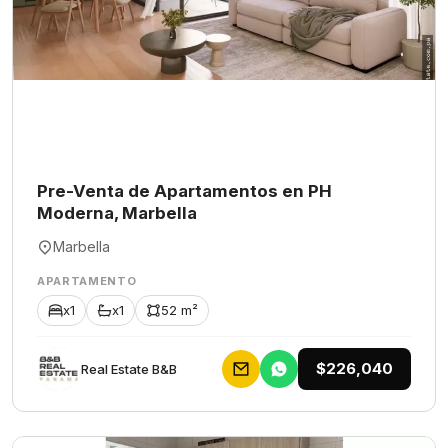
Pre-Venta de Apartamentos en PH
Moderna, Marbella
Marbella
APARTAMENTO
x1
x1
52 m²
$226,040
Rеаl Еstаtе В&В