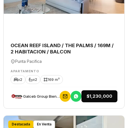
OCEAN REEF ISLAND / THE PALMS / 169M /
2 HABITACION / BALCON
Punta Pacifica
APARTAMENTO
x2
x2
169 m²
$1,230,000
Galceb Group Bienes Raices
Destacada
En Venta