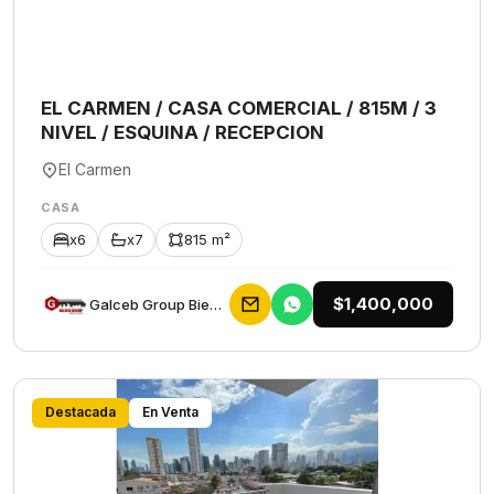
EL CARMEN / CASA COMERCIAL / 815M / 3
NIVEL / ESQUINA / RECEPCION
El Carmen
CASA
x6
x7
815 m²
$1,400,000
Galceb Group Bienes Raices
Destacada
En Venta