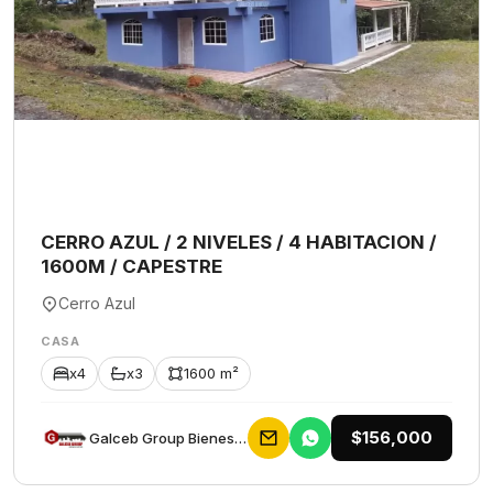
CERRO AZUL / 2 NIVELES / 4 HABITACION /
1600M / CAPESTRE
Cerro Azul
CASA
x4
x3
1600 m²
$156,000
Galceb Group Bienes Raices