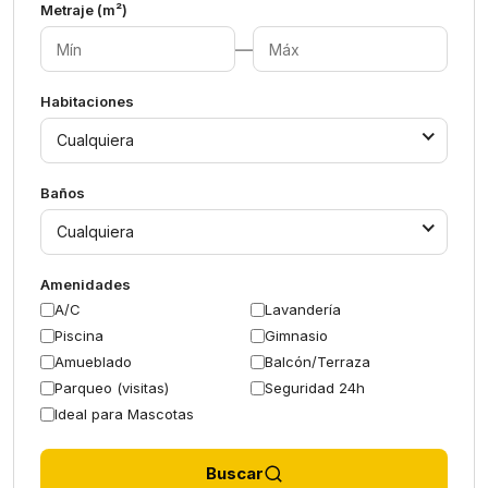
Metraje (m²)
—
Habitaciones
Cualquiera
Baños
Cualquiera
Amenidades
A/C
Lavandería
Piscina
Gimnasio
Amueblado
Balcón/Terraza
Parqueo (visitas)
Seguridad 24h
Ideal para Mascotas
Buscar