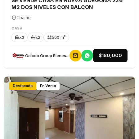
SE VENDE CASA EN NUEVA GORGONA 226
M2 DOS NIVELES CON BALCON
Chame
CASA
x3
x2
500 m²
$180,000
Galceb Group Bienes Raices
Destacada
En Venta