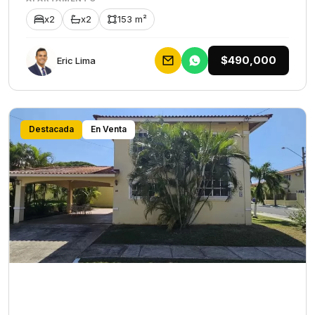
x2
x2
153 m²
$490,000
Eric Lima
Destacada
En Venta