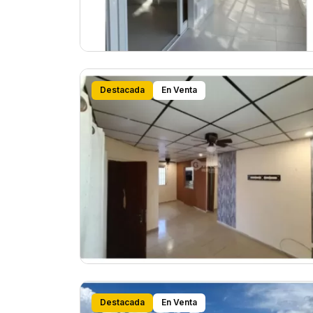
Destacada
En Venta
Destacada
En Venta