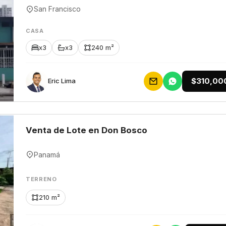
San Francisco
CASA
x3
x3
240 m²
$310,00
Eric Lima
Venta de Lote en Don Bosco
Panamá
TERRENO
210 m²