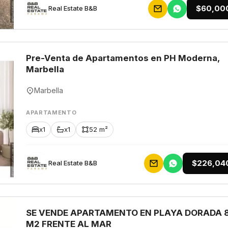
$60,00
Rеаl Еstаtе В&В
Pre-Venta de Apartamentos en PH Moderna,
Marbella
Marbella
APARTAMENTO
x1
x1
52 m²
$226,04
Rеаl Еstаtе В&В
SE VENDE APARTAMENTO EN PLAYA DORADA 
M2 FRENTE AL MAR