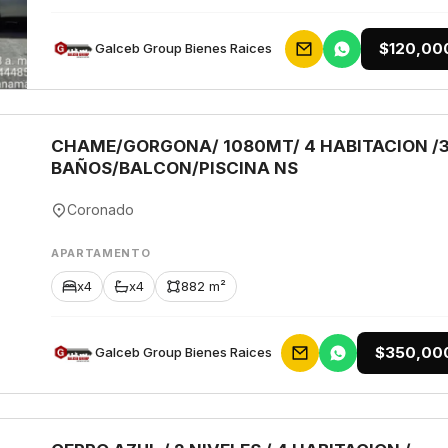
$120,00
Galceb Group Bienes Raices
CHAME/GORGONA/ 1080MT/ 4 HABITACION /
BAÑOS/BALCON/PISCINA NS
Coronado
APARTAMENTO
x4
x4
882 m²
$350,00
Galceb Group Bienes Raices