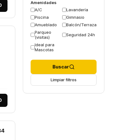
Amenidades
0
A/C
Lavandería
Piscina
Gimnasio
Amueblado
Balcón/Terraza
Parqueo
Seguridad 24h
(visitas)
Ideal para
Mascotas
Buscar
Limpiar filtros
0
84