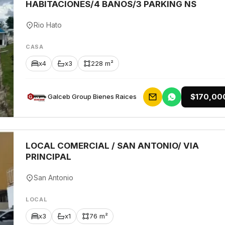
HABITACIONES/4 BAÑOS/3 PARKING NS
Rio Hato
CASA
x4
x3
228 m²
$170,00
Galceb Group Bienes Raices
LOCAL COMERCIAL / SAN ANTONIO/ VIA
PRINCIPAL
San Antonio
LOCAL
x3
x1
76 m²