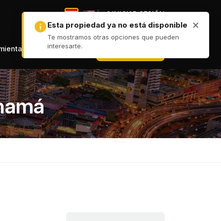
|
INICIAR SESIÓN
|
+ PUBLICAR
amientas
anamá