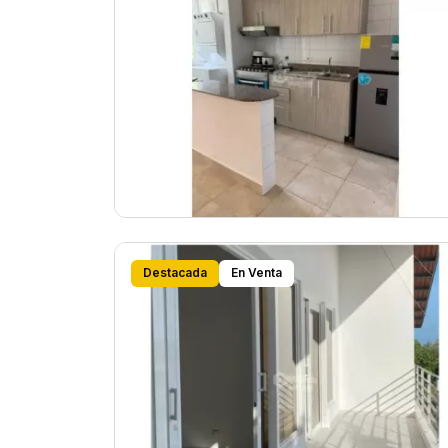
Destacada
En Venta