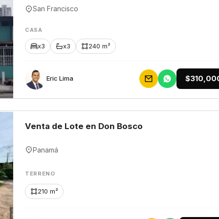
San Francisco
CASA
x3
x3
240 m²
$310,00
Eric Lima
Venta de Lote en Don Bosco
Panamá
TERRENO
210 m²