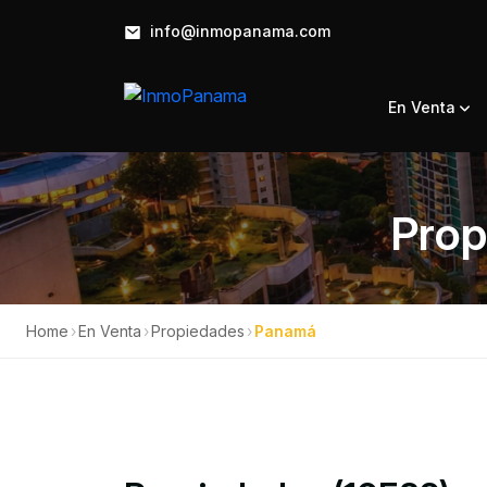
info@inmopanama.com
En Venta
Prop
Home
›
En Venta
›
Propiedades
›
Panamá