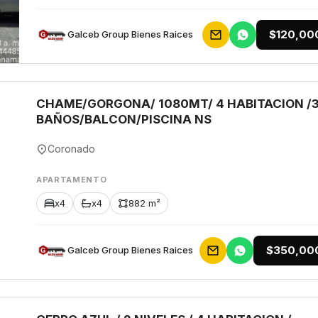
$120,00
Galceb Group Bienes Raices
CHAME/GORGONA/ 1080MT/ 4 HABITACION /
BAÑOS/BALCON/PISCINA NS
Coronado
APARTAMENTO
x4
x4
882 m²
$350,00
Galceb Group Bienes Raices