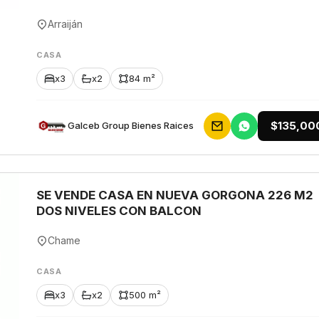
Arraiján
CASA
x3
x2
84 m²
$135,00
Galceb Group Bienes Raices
SE VENDE CASA EN NUEVA GORGONA 226 M2
DOS NIVELES CON BALCON
Chame
CASA
x3
x2
500 m²