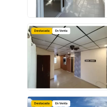
Destacada
En Venta
Destacada
En Venta