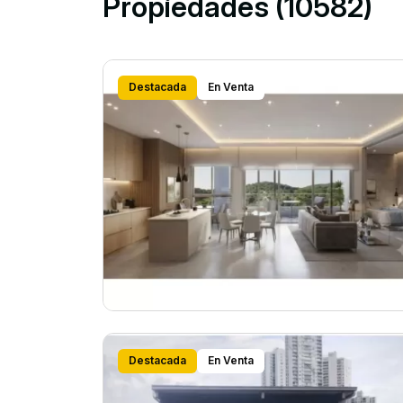
Propiedades (10582)
Destacada
En Venta
Destacada
En Venta