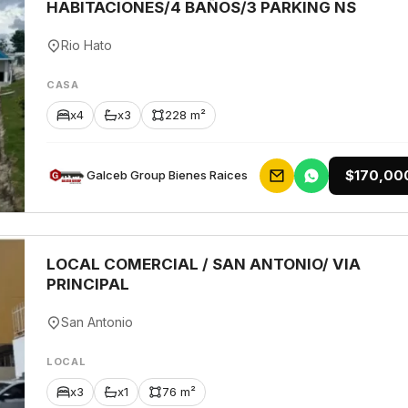
HABITACIONES/4 BAÑOS/3 PARKING NS
Rio Hato
CASA
x4
x3
228 m²
$170,00
Galceb Group Bienes Raices
LOCAL COMERCIAL / SAN ANTONIO/ VIA
PRINCIPAL
San Antonio
LOCAL
x3
x1
76 m²