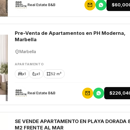
$60,00
Rеаl Еstаtе В&В
Pre-Venta de Apartamentos en PH Moderna,
Marbella
Marbella
APARTAMENTO
x1
x1
52 m²
$226,04
Rеаl Еstаtе В&В
SE VENDE APARTAMENTO EN PLAYA DORADA 
M2 FRENTE AL MAR