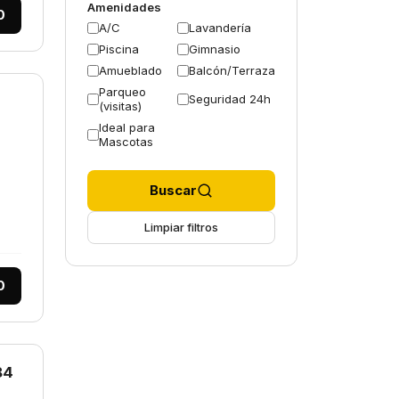
Amenidades
0
A/C
Lavandería
Piscina
Gimnasio
Amueblado
Balcón/Terraza
Parqueo
Seguridad 24h
(visitas)
Ideal para
Mascotas
Buscar
Limpiar filtros
0
84