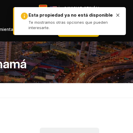
|
INICIAR SESIÓN
|
+ PUBLICAR
amientas
anamá