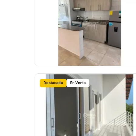
Destacada
En Venta