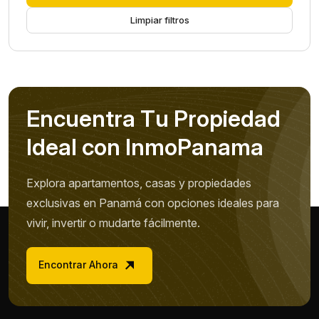
Limpiar filtros
E
n
c
u
e
n
t
r
a
T
u
P
r
o
p
i
e
d
a
d
I
d
e
a
l
c
o
n
I
n
m
o
P
a
n
a
m
a
Explora apartamentos, casas y propiedades
exclusivas en Panamá con opciones ideales para
vivir, invertir o mudarte fácilmente.
Encontrar Ahora