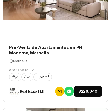
Pre-Venta de Apartamentos en PH
Moderna, Marbella
Marbella
APARTAMENTO
x1
x1
52 m²
$226,040
Rеаl Еstаtе В&В