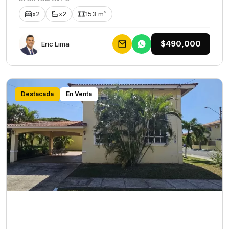
x2
x2
153 m²
$490,000
Eric Lima
Destacada
En Venta