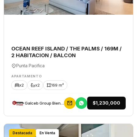
OCEAN REEF ISLAND / THE PALMS / 169M /
2 HABITACION / BALCON
Punta Pacifica
APARTAMENTO
x2
x2
169 m²
$1,230,000
Galceb Group Bienes Raices
Destacada
En Venta