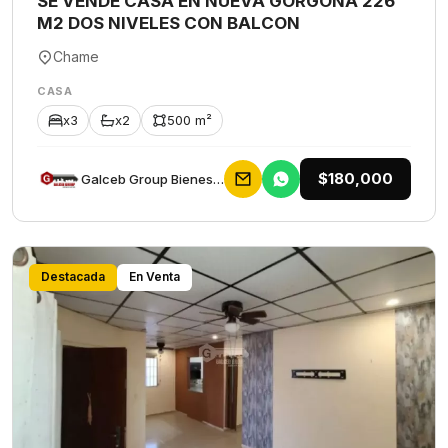
SE VENDE CASA EN NUEVA GORGONA 226
M2 DOS NIVELES CON BALCON
Chame
CASA
x3
x2
500 m²
$180,000
Galceb Group Bienes Raices
Destacada
En Venta