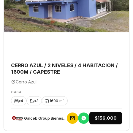
CERRO AZUL / 2 NIVELES / 4 HABITACION /
1600M / CAPESTRE
Cerro Azul
CASA
x4
x3
1600 m²
$156,000
Galceb Group Bienes Raices