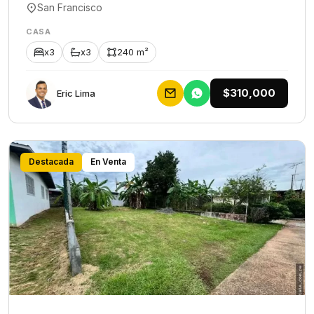
San Francisco
CASA
x3
x3
240 m²
$310,000
Eric Lima
Destacada
En Venta