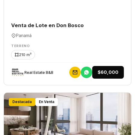
Venta de Lote en Don Bosco
Panamá
TERRENO
210 m²
$60,000
Rеаl Еstаtе В&В
Destacada
En Venta