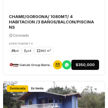
CHAME/GORGONA/ 1080MT/ 4
HABITACION /3 BAÑOS/BALCON/PISCINA
NS
Coronado
APARTAMENTO
x4
x4
882 m²
$350,000
Galceb Group Bienes Raices
Destacada
En Venta