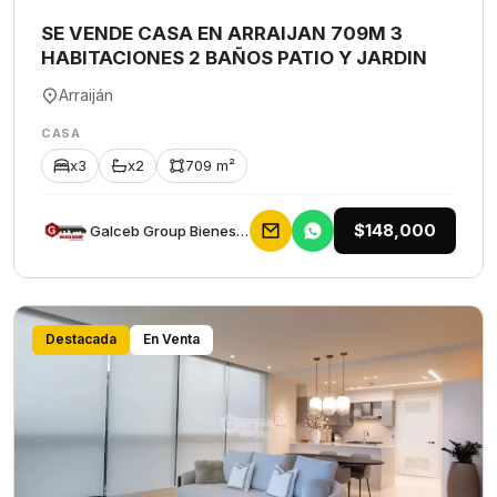
SE VENDE CASA EN ARRAIJAN 709M 3
HABITACIONES 2 BAÑOS PATIO Y JARDIN
Arraiján
CASA
x3
x2
709 m²
$148,000
Galceb Group Bienes Raices
Destacada
En Venta