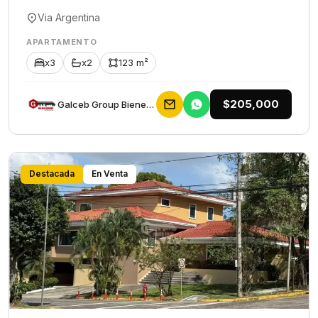
Via Argentina
APARTAMENTO
x3
x2
123 m²
$205,000
Galceb Group Bienes Raices
Destacada
En Venta