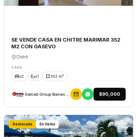
SE VENDE CASA EN CHITRE MARIMAR 352
M2 CON GASEVO
Chitré
CASA
x2
x1
352 m²
$90,000
Galceb Group Bienes Raices
Destacada
En Venta