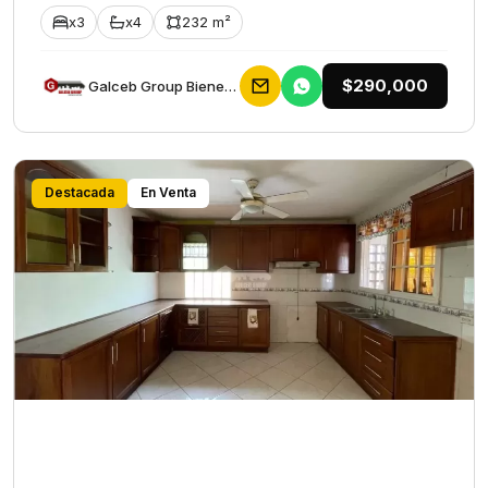
x3
x4
232 m²
$290,000
Galceb Group Bienes Raices
Destacada
En Venta