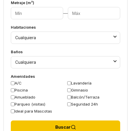
Metraje (m²)
—
Habitaciones
Cualquiera
Baños
Cualquiera
Amenidades
A/C
Lavandería
Piscina
Gimnasio
Amueblado
Balcón/Terraza
Parqueo (visitas)
Seguridad 24h
Ideal para Mascotas
Buscar