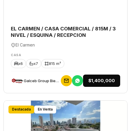
EL CARMEN / CASA COMERCIAL / 815M / 3
NIVEL / ESQUINA / RECEPCION
El Carmen
CASA
x6
x7
815 m²
$1,400,000
Galceb Group Bienes Raices
Destacada
En Venta