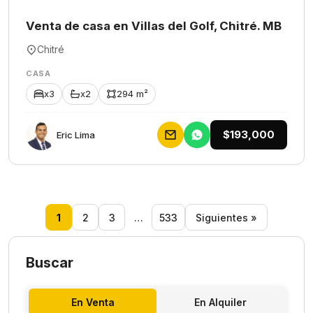
Venta de casa en Villas del Golf, Chitré. MB
Chitré
CASA
x3
x2
294 m²
$193,000
Eric Lima
1
2
3
…
533
Siguientes »
Buscar
En Venta
En Alquiler