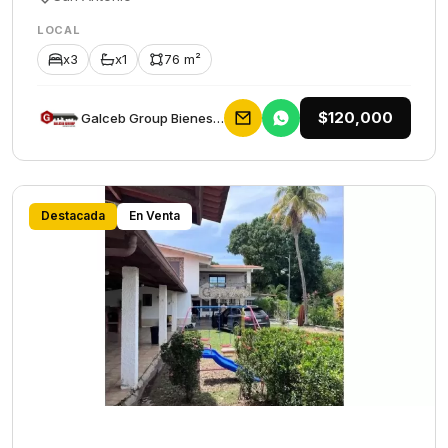
LOCAL
x3
x1
76 m²
$120,000
Galceb Group Bienes Raices
Destacada
En Venta