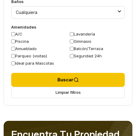
Baños
Cualquiera
Amenidades
A/C
Lavandería
Piscina
Gimnasio
Amueblado
Balcón/Terraza
Parqueo (visitas)
Seguridad 24h
Ideal para Mascotas
Buscar
Limpiar filtros
E
n
c
u
e
n
t
r
a
T
u
P
r
o
p
i
e
d
a
d