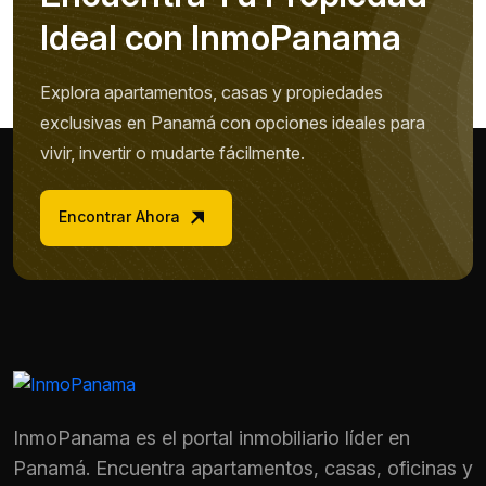
I
d
e
a
l
c
o
n
I
n
m
o
P
a
n
a
m
a
Explora apartamentos, casas y propiedades
exclusivas en Panamá con opciones ideales para
vivir, invertir o mudarte fácilmente.
Encontrar Ahora
InmoPanama es el portal inmobiliario líder en
Panamá. Encuentra apartamentos, casas, oficinas y