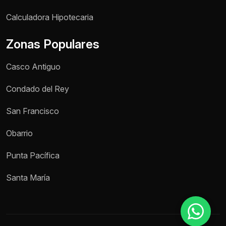
Nombre *
Calculadora Hipotecaria
Zonas Populares
Teléfono / WhatsApp *
Casco Antiguo
Motivo de consulta *
Condado del Rey
Selecciona una opción
San Francisco
Mensaje *
Obarrio
Punta Pacífica
Enviar mensaje
Santa María