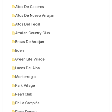
Altos De Caceres
Altos De Nuevo Arraijan
Altos Del Tecal
Arraijan Country Club
Brisas De Arraijan
Eden
Green Life Village
Luces Del Alba
Monterregio
Park Village
Pearl Club
Ph La Campiña
Playa Dorada