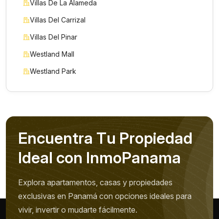
Villas De La Alameda
Villas Del Carrizal
Villas Del Pinar
Westland Mall
Westland Park
E
n
c
u
e
n
t
r
a
T
u
P
r
o
p
i
e
d
a
d
I
d
e
a
l
c
o
n
I
n
m
o
P
a
n
a
m
a
Explora apartamentos, casas y propiedades
exclusivas en Panamá con opciones ideales para
vivir, invertir o mudarte fácilmente.