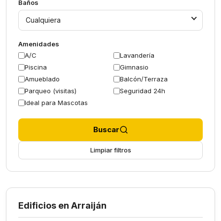
Baños
Cualquiera
Amenidades
A/C
Lavandería
Piscina
Gimnasio
Amueblado
Balcón/Terraza
Parqueo (visitas)
Seguridad 24h
Ideal para Mascotas
Buscar
Limpiar filtros
Edificios en Arraiján