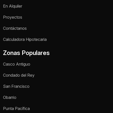
En Alquiler
Proyectos
Contáctanos
Nombre *
Calculadora Hipotecaria
Zonas Populares
Teléfono / WhatsApp *
Casco Antiguo
Motivo de consulta *
Condado del Rey
Selecciona una opción
San Francisco
Mensaje *
Obarrio
Punta Pacífica