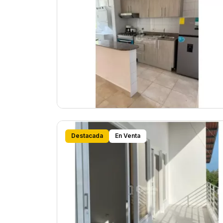
Destacada
En Venta