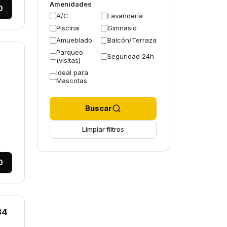
Amenidades
0
A/C
Lavandería
Piscina
Gimnasio
Amueblado
Balcón/Terraza
Parqueo
Seguridad 24h
(visitas)
Ideal para
Mascotas
Buscar
Limpiar filtros
0
84