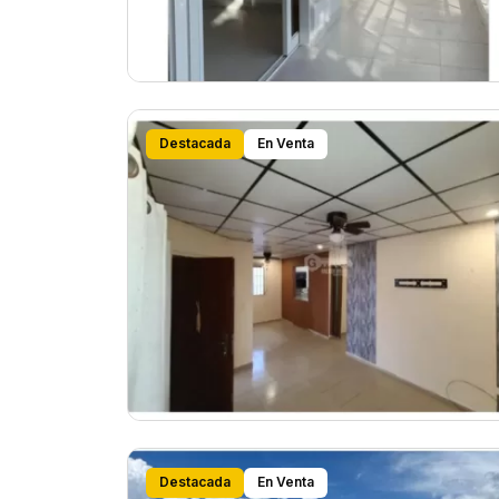
Destacada
En Venta
Destacada
En Venta