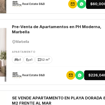
$60,00
Rеаl Еstаtе В&В
Pre-Venta de Apartamentos en PH Moderna,
Marbella
Marbella
APARTAMENTO
x1
x1
52 m²
$226,04
Rеаl Еstаtе В&В
SE VENDE APARTAMENTO EN PLAYA DORADA 
M2 FRENTE AL MAR