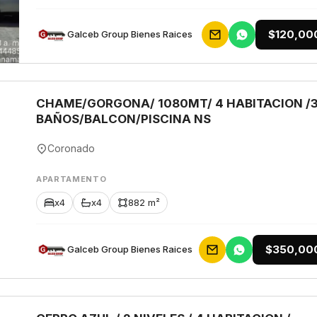
$120,00
Galceb Group Bienes Raices
CHAME/GORGONA/ 1080MT/ 4 HABITACION /
BAÑOS/BALCON/PISCINA NS
Coronado
APARTAMENTO
x4
x4
882 m²
$350,00
Galceb Group Bienes Raices