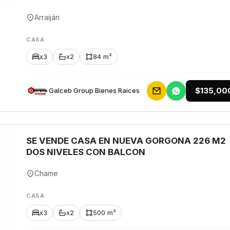
Arraiján
CASA
x3
x2
84 m²
$135,00
Galceb Group Bienes Raices
SE VENDE CASA EN NUEVA GORGONA 226 M2
DOS NIVELES CON BALCON
Chame
CASA
x3
x2
500 m²