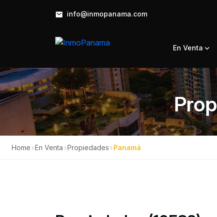
info@inmopanama.com
En Venta
Prop
Home
›
En Venta
›
Propiedades
›
Panamá