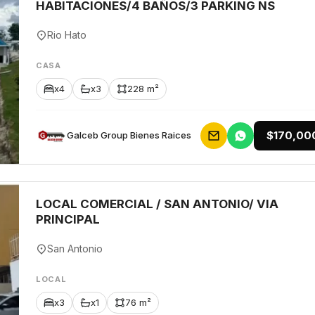
HABITACIONES/4 BAÑOS/3 PARKING NS
Rio Hato
CASA
x4
x3
228 m²
$170,00
Galceb Group Bienes Raices
LOCAL COMERCIAL / SAN ANTONIO/ VIA
PRINCIPAL
San Antonio
LOCAL
x3
x1
76 m²