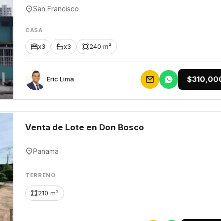
San Francisco
CASA
x3
x3
240 m²
$310,00
Eric Lima
Venta de Lote en Don Bosco
Panamá
TERRENO
210 m²