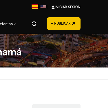
|
INICIAR SESIÓN
|
+ PUBLICAR
amientas
anamá