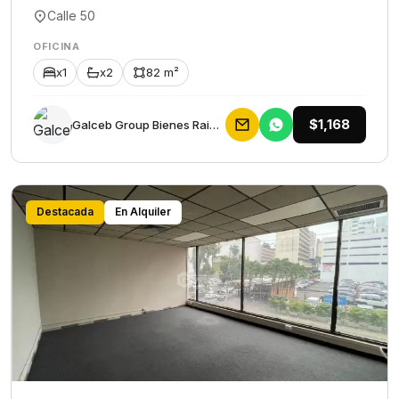
Calle 50
OFICINA
x1
x2
82 m²
$1,168
Galceb Group Bienes Raices
Destacada
En Alquiler