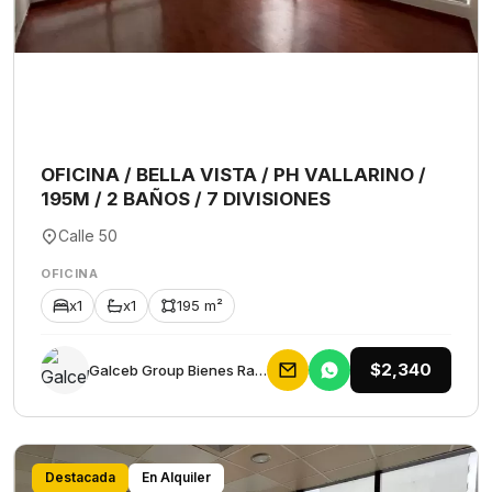
OFICINA / BELLA VISTA / PH VALLARINO /
195M / 2 BAÑOS / 7 DIVISIONES
Calle 50
OFICINA
x1
x1
195 m²
$2,340
Galceb Group Bienes Raices
Destacada
En Alquiler