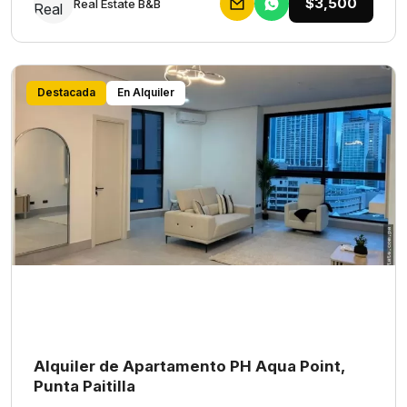
$3,500
Rеаl Еstаtе В&В
Destacada
En Alquiler
Alquiler de Apartamento PH Aqua Point,
Punta Paitilla