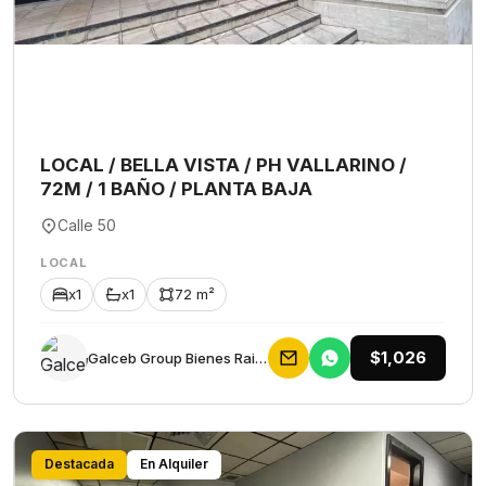
LOCAL / BELLA VISTA / PH VALLARINO /
72M / 1 BAÑO / PLANTA BAJA
Calle 50
LOCAL
x1
x1
72 m²
$1,026
Galceb Group Bienes Raices
Destacada
En Alquiler