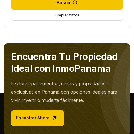
Buscar
Limpiar filtros
E
n
c
u
e
n
t
r
a
T
u
P
r
o
p
i
e
d
a
d
I
d
e
a
l
c
o
n
I
n
m
o
P
a
n
a
m
a
Explora apartamentos, casas y propiedades
exclusivas en Panamá con opciones ideales para
vivir, invertir o mudarte fácilmente.
Encontrar Ahora