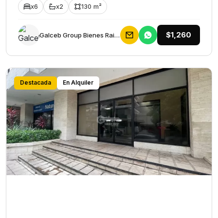
x6
x2
130 m²
$1,260
Galceb Group Bienes Raices
Destacada
En Alquiler