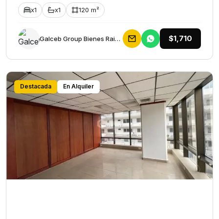
x1
x1
120 m²
$1,710
Galceb Group Bienes Raices
Destacada
En Alquiler