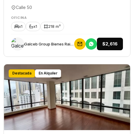
Calle 50
OFICINA
x1
x1
218 m²
$2,616
Galceb Group Bienes Raices
Destacada
En Alquiler