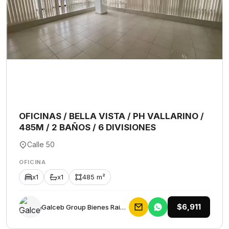
OFICINAS / BELLA VISTA / PH VALLARINO /
485M / 2 BAÑOS / 6 DIVISIONES
Calle 50
OFICINA
x1
x1
485 m²
$6,911
Galceb Group Bienes Raices