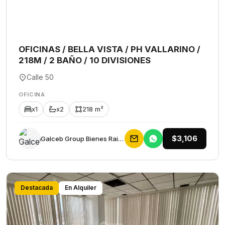
OFICINAS / BELLA VISTA / PH VALLARINO /
218M / 2 BAÑO / 10 DIVISIONES
Calle 50
OFICINA
x1
x2
218 m²
$3,106
Galceb Group Bienes Raices
Destacada
En Alquiler