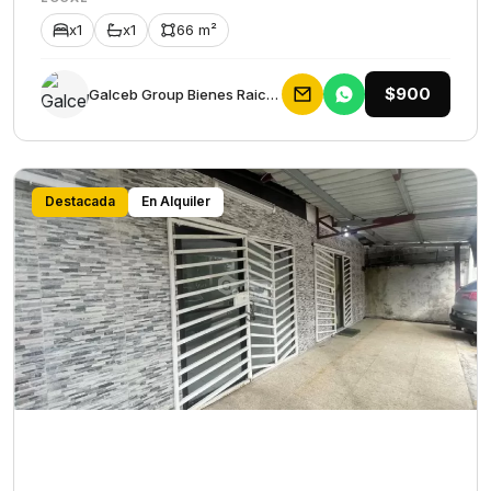
x1
x1
66 m²
$900
Galceb Group Bienes Raices
Destacada
En Alquiler