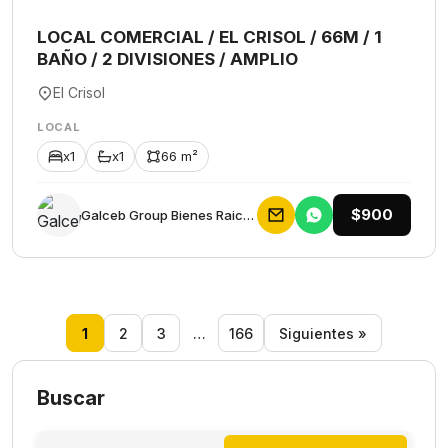
LOCAL COMERCIAL / EL CRISOL / 66M / 1
BAÑO / 2 DIVISIONES / AMPLIO
El Crisol
LOCAL
x1
x1
66 m²
$900
Galceb Group Bienes Raices
1
2
3
…
166
Siguientes »
Buscar