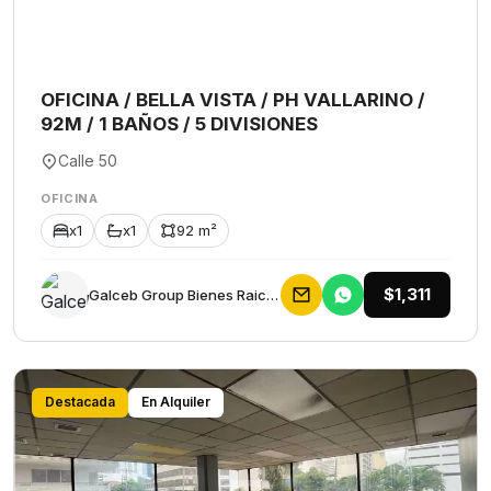
OFICINA / BELLA VISTA / PH VALLARINO /
92M / 1 BAÑOS / 5 DIVISIONES
Calle 50
OFICINA
x1
x1
92 m²
$1,311
Galceb Group Bienes Raices
Destacada
En Alquiler