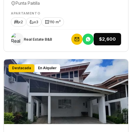
Punta Paitilla
APARTAMENTO
x2
x3
110 m²
$2,600
Rеаl Еstаtе В&В
Destacada
En Alquiler