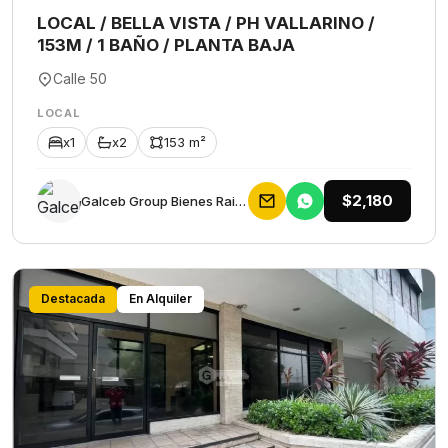
LOCAL / BELLA VISTA / PH VALLARINO /
153M / 1 BAÑO / PLANTA BAJA
Calle 50
LOCAL
x1
x2
153 m²
$2,180
Galceb Group Bienes Raices
Destacada
En Alquiler