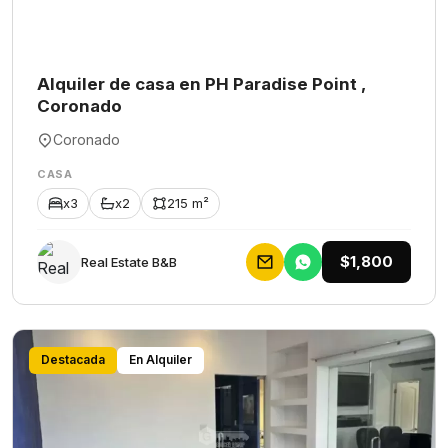
Alquiler de casa en PH Paradise Point ,
Coronado
Coronado
CASA
x3
x2
215 m²
$1,800
Rеаl Еstаtе В&В
Destacada
En Alquiler