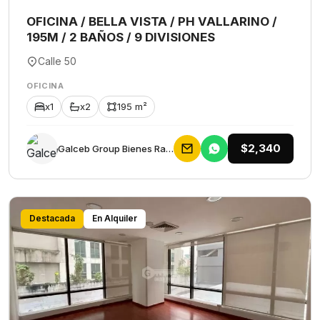
OFICINA / BELLA VISTA / PH VALLARINO /
195M / 2 BAÑOS / 9 DIVISIONES
Calle 50
OFICINA
x1
x2
195 m²
$2,340
Galceb Group Bienes Raices
Destacada
En Alquiler