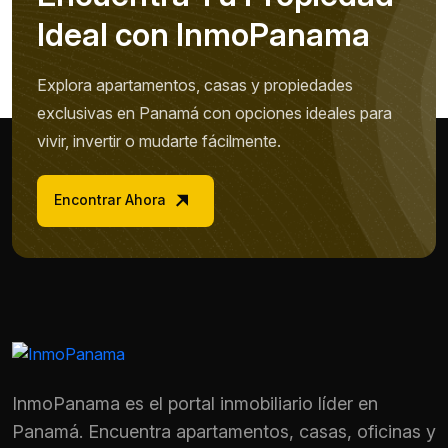
I
d
e
a
l
c
o
n
I
n
m
o
P
a
n
a
m
a
Explora apartamentos, casas y propiedades
exclusivas en Panamá con opciones ideales para
vivir, invertir o mudarte fácilmente.
Encontrar Ahora
InmoPanama es el portal inmobiliario líder en
Panamá. Encuentra apartamentos, casas, oficinas y