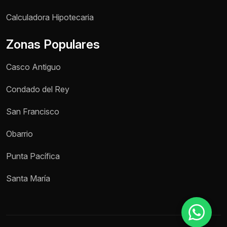
Nombre *
Calculadora Hipotecaria
Zonas Populares
Teléfono / WhatsApp *
Casco Antiguo
Motivo de consulta *
Condado del Rey
Selecciona una opción
San Francisco
Mensaje *
Obarrio
Punta Pacífica
Enviar mensaje
Santa María