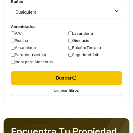
Baños
Cualquiera
Amenidades
A/C
Lavandería
Piscina
Gimnasio
Amueblado
Balcón/Terraza
Parqueo (visitas)
Seguridad 24h
Ideal para Mascotas
Buscar
Limpiar filtros
E
n
c
u
e
n
t
r
a
T
u
P
r
o
p
i
e
d
a
d