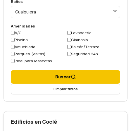
Baños
Cualquiera
Amenidades
A/C
Lavandería
Piscina
Gimnasio
Amueblado
Balcón/Terraza
Parqueo (visitas)
Seguridad 24h
Ideal para Mascotas
Buscar
Limpiar filtros
Edificios en Coclé