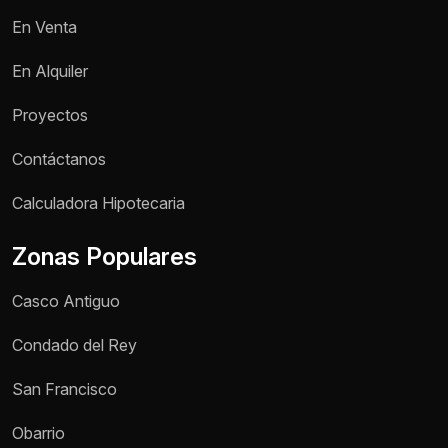
En Venta
En Alquiler
Proyectos
Contáctanos
Nombre *
Calculadora Hipotecaria
Zonas Populares
Teléfono / WhatsApp *
Casco Antiguo
Motivo de consulta *
Condado del Rey
Selecciona una opción
San Francisco
Mensaje *
Obarrio