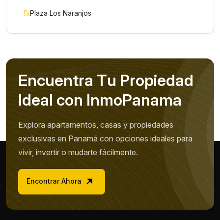
Plaza Los Naranjos
E
n
c
u
e
n
t
r
a
T
u
P
r
o
p
i
e
d
a
d
I
d
e
a
l
c
o
n
I
n
m
o
P
a
n
a
m
a
Explora apartamentos, casas y propiedades
exclusivas en Panamá con opciones ideales para
vivir, invertir o mudarte fácilmente.
Encontrar Ahora