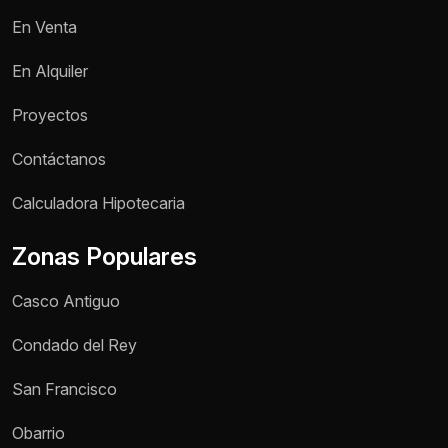
En Venta
En Alquiler
Proyectos
Contáctanos
Nombre *
Calculadora Hipotecaria
Zonas Populares
Teléfono / WhatsApp *
Casco Antiguo
Motivo de consulta *
Condado del Rey
Selecciona una opción
San Francisco
Mensaje *
Obarrio