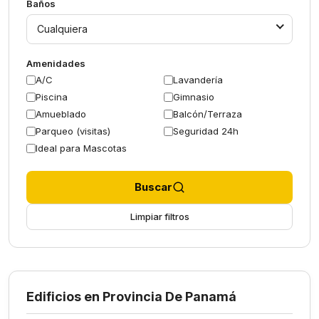
Baños
Cualquiera
Amenidades
A/C
Lavandería
Piscina
Gimnasio
Amueblado
Balcón/Terraza
Parqueo (visitas)
Seguridad 24h
Ideal para Mascotas
Buscar
Limpiar filtros
Edificios en Provincia De Panamá