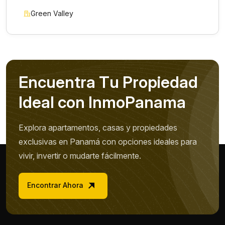
Green Valley
E
n
c
u
e
n
t
r
a
T
u
P
r
o
p
i
e
d
a
d
I
d
e
a
l
c
o
n
I
n
m
o
P
a
n
a
m
a
Explora apartamentos, casas y propiedades
exclusivas en Panamá con opciones ideales para
vivir, invertir o mudarte fácilmente.
Encontrar Ahora