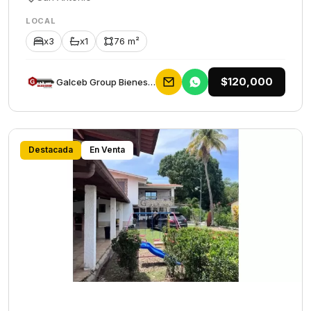
LOCAL
x3
x1
76 m²
$120,000
Galceb Group Bienes Raices
Destacada
En Venta