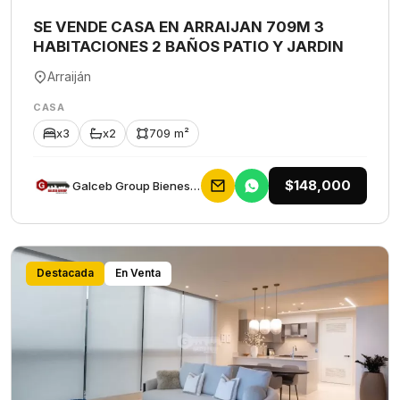
SE VENDE CASA EN ARRAIJAN 709M 3
HABITACIONES 2 BAÑOS PATIO Y JARDIN
Arraiján
CASA
x3
x2
709 m²
$148,000
Galceb Group Bienes Raices
Destacada
En Venta