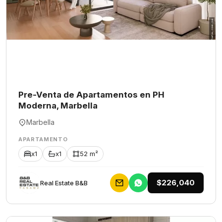
Pre-Venta de Apartamentos en PH
Moderna, Marbella
Marbella
APARTAMENTO
x1
x1
52 m²
$226,040
Rеаl Еstаtе В&В