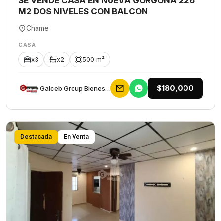
SE VENDE CASA EN NUEVA GORGONA 226
M2 DOS NIVELES CON BALCON
Chame
CASA
x3
x2
500 m²
$180,000
Galceb Group Bienes Raices
Destacada
En Venta