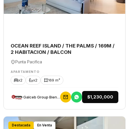
OCEAN REEF ISLAND / THE PALMS / 169M /
2 HABITACION / BALCON
Punta Pacifica
APARTAMENTO
x2
x2
169 m²
$1,230,000
Galceb Group Bienes Raices
Destacada
En Venta