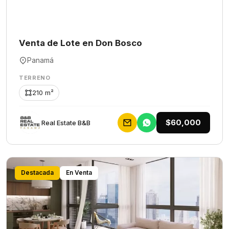
Venta de Lote en Don Bosco
Panamá
TERRENO
210 m²
$60,000
Rеаl Еstаtе В&В
Destacada
En Venta