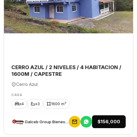
CERRO AZUL / 2 NIVELES / 4 HABITACION /
1600M / CAPESTRE
Cerro Azul
CASA
x4
x3
1600 m²
$156,000
Galceb Group Bienes Raices