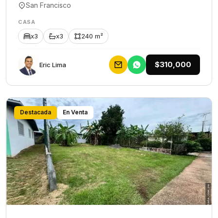
San Francisco
CASA
x3
x3
240 m²
$310,000
Eric Lima
Destacada
En Venta