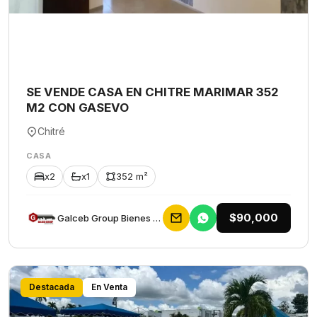
SE VENDE CASA EN CHITRE MARIMAR 352
M2 CON GASEVO
Chitré
CASA
x2
x1
352 m²
$90,000
Galceb Group Bienes Raices
Destacada
En Venta