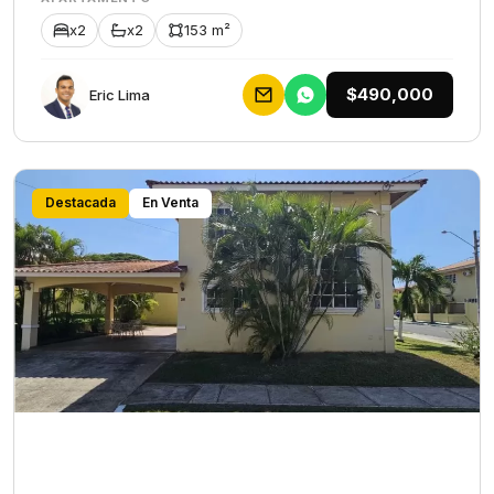
x2
x2
153 m²
$490,000
Eric Lima
Destacada
En Venta