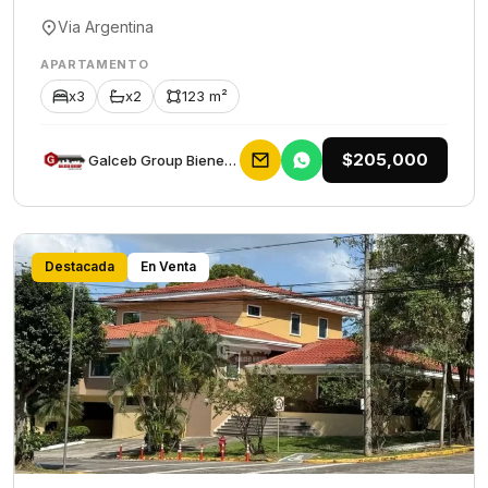
Via Argentina
APARTAMENTO
x3
x2
123 m²
$205,000
Galceb Group Bienes Raices
Destacada
En Venta