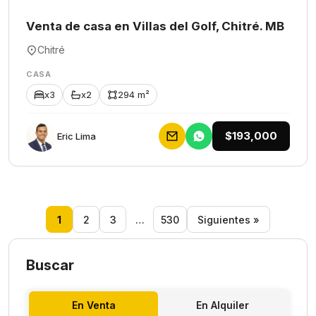
Venta de casa en Villas del Golf, Chitré. MB
Chitré
CASA
x3
x2
294 m²
$193,000
Eric Lima
1
2
3
…
530
Siguientes »
Buscar
En Venta
En Alquiler