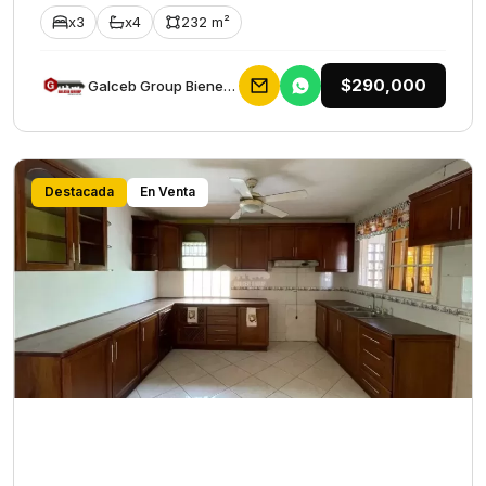
x3
x4
232 m²
$290,000
Galceb Group Bienes Raices
Destacada
En Venta