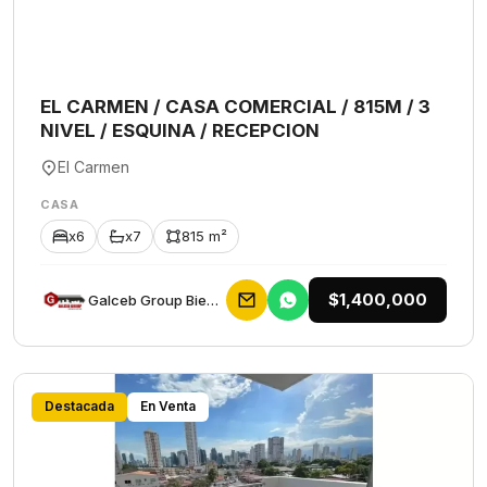
EL CARMEN / CASA COMERCIAL / 815M / 3
NIVEL / ESQUINA / RECEPCION
El Carmen
CASA
x6
x7
815 m²
$1,400,000
Galceb Group Bienes Raices
Destacada
En Venta