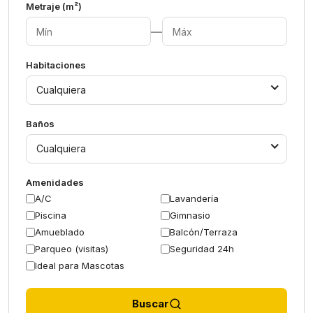
Metraje (m²)
—
Habitaciones
Cualquiera
Baños
Cualquiera
Amenidades
A/C
Lavandería
Piscina
Gimnasio
Amueblado
Balcón/Terraza
Parqueo (visitas)
Seguridad 24h
Ideal para Mascotas
Buscar