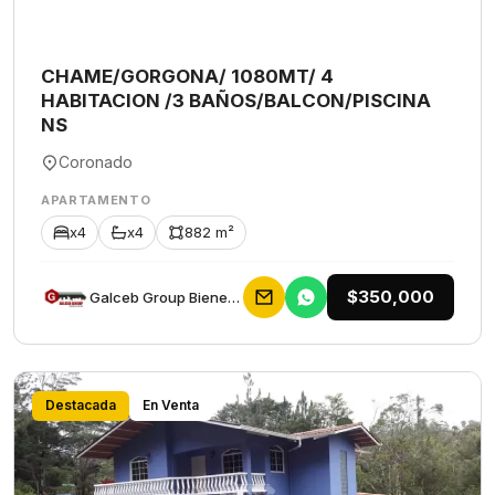
CHAME/GORGONA/ 1080MT/ 4
HABITACION /3 BAÑOS/BALCON/PISCINA
NS
Coronado
APARTAMENTO
x4
x4
882 m²
$350,000
Galceb Group Bienes Raices
Destacada
En Venta