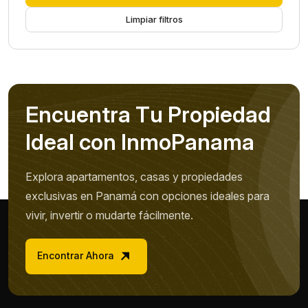
Limpiar filtros
E
n
c
u
e
n
t
r
a
T
u
P
r
o
p
i
e
d
a
d
I
d
e
a
l
c
o
n
I
n
m
o
P
a
n
a
m
a
Explora apartamentos, casas y propiedades
exclusivas en Panamá con opciones ideales para
vivir, invertir o mudarte fácilmente.
Encontrar Ahora