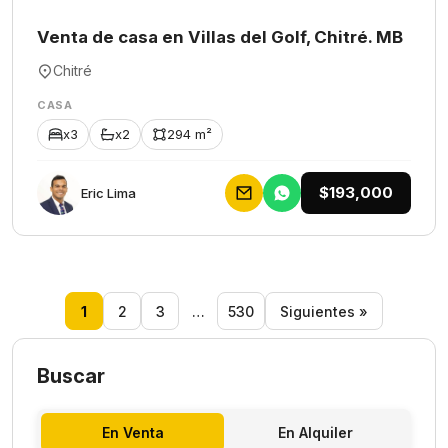
Venta de casa en Villas del Golf, Chitré. MB
Chitré
CASA
x3
x2
294 m²
$193,000
Eric Lima
1
2
3
…
530
Siguientes »
Buscar
En Venta
En Alquiler