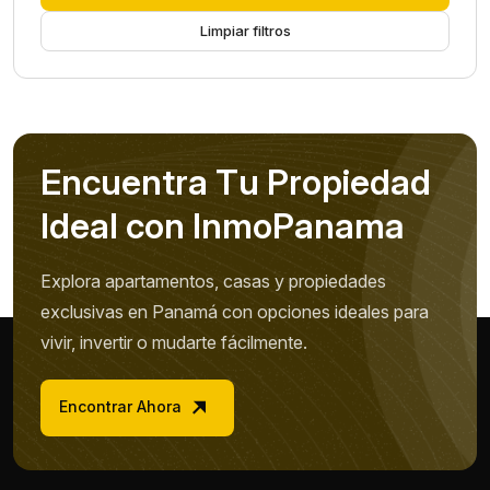
Limpiar filtros
E
n
c
u
e
n
t
r
a
T
u
P
r
o
p
i
e
d
a
d
I
d
e
a
l
c
o
n
I
n
m
o
P
a
n
a
m
a
Explora apartamentos, casas y propiedades
exclusivas en Panamá con opciones ideales para
vivir, invertir o mudarte fácilmente.
Encontrar Ahora