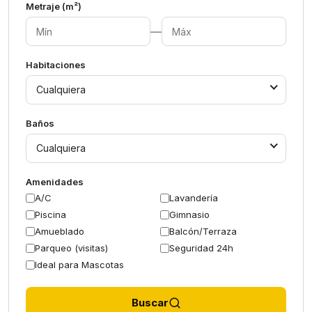
Metraje (m²)
—
Habitaciones
Cualquiera
Baños
Cualquiera
Amenidades
A/C
Lavandería
Piscina
Gimnasio
Amueblado
Balcón/Terraza
Parqueo (visitas)
Seguridad 24h
Ideal para Mascotas
Buscar