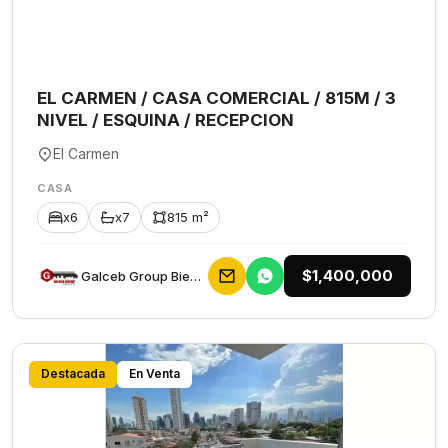
EL CARMEN / CASA COMERCIAL / 815M / 3
NIVEL / ESQUINA / RECEPCION
El Carmen
CASA
x6
x7
815 m²
$1,400,000
Galceb Group Bienes Raices
Destacada
En Venta