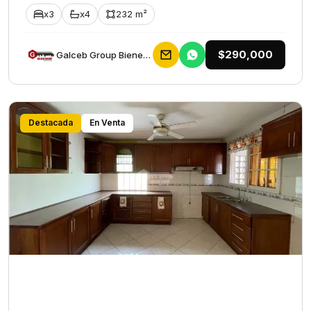
x3
x4
232 m²
$290,000
Galceb Group Bienes Raices
Destacada
En Venta