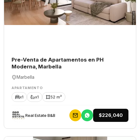
Pre-Venta de Apartamentos en PH
Moderna, Marbella
Marbella
APARTAMENTO
x1
x1
52 m²
$226,040
Rеаl Еstаtе В&В