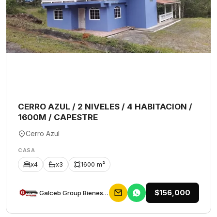
CERRO AZUL / 2 NIVELES / 4 HABITACION /
1600M / CAPESTRE
Cerro Azul
CASA
x4
x3
1600 m²
$156,000
Galceb Group Bienes Raices