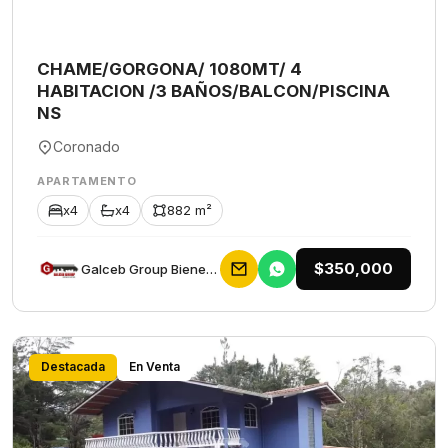
CHAME/GORGONA/ 1080MT/ 4
HABITACION /3 BAÑOS/BALCON/PISCINA
NS
Coronado
APARTAMENTO
x4
x4
882 m²
$350,000
Galceb Group Bienes Raices
Destacada
En Venta