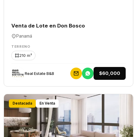
Venta de Lote en Don Bosco
Panamá
TERRENO
210 m²
$60,000
Rеаl Еstаtе В&В
Destacada
En Venta