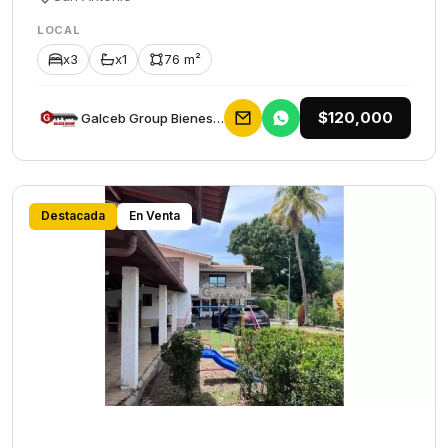
LOCAL
x3
x1
76 m²
$120,000
Galceb Group Bienes Raices
Destacada
En Venta