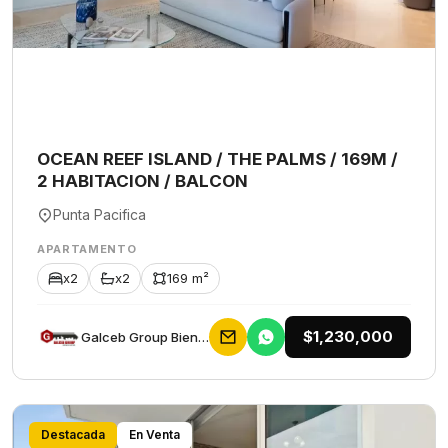
OCEAN REEF ISLAND / THE PALMS / 169M /
2 HABITACION / BALCON
Punta Pacifica
APARTAMENTO
x2
x2
169 m²
$1,230,000
Galceb Group Bienes Raices
Destacada
En Venta