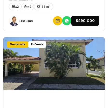
x2
x2
153 m²
$490,000
Eric Lima
Destacada
En Venta