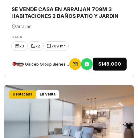
SE VENDE CASA EN ARRAIJAN 709M 3
HABITACIONES 2 BAÑOS PATIO Y JARDIN
Arraiján
CASA
x3
x2
709 m²
$148,000
Galceb Group Bienes Raices
Destacada
En Venta