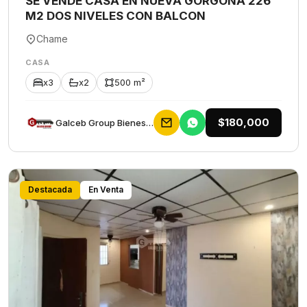
SE VENDE CASA EN NUEVA GORGONA 226
M2 DOS NIVELES CON BALCON
Chame
CASA
x3
x2
500 m²
$180,000
Galceb Group Bienes Raices
Destacada
En Venta