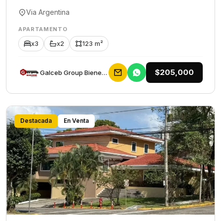
Via Argentina
APARTAMENTO
x3
x2
123 m²
$205,000
Galceb Group Bienes Raices
Destacada
En Venta