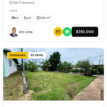
San Francisco
CASA
x3
x3
240 m²
$310,000
Eric Lima
Destacada
En Venta