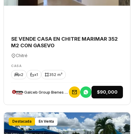
SE VENDE CASA EN CHITRE MARIMAR 352
M2 CON GASEVO
Chitré
CASA
x2
x1
352 m²
$90,000
Galceb Group Bienes Raices
Destacada
En Venta