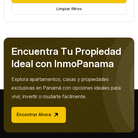
Limpiar filtros
E
n
c
u
e
n
t
r
a
T
u
P
r
o
p
i
e
d
a
d
I
d
e
a
l
c
o
n
I
n
m
o
P
a
n
a
m
a
Explora apartamentos, casas y propiedades
exclusivas en Panamá con opciones ideales para
vivir, invertir o mudarte fácilmente.
Encontrar Ahora