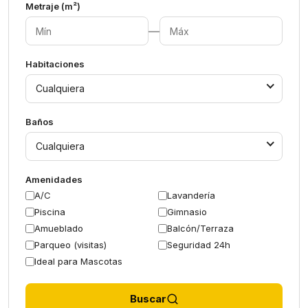
Metraje (m²)
—
Habitaciones
Cualquiera
Baños
Cualquiera
Amenidades
A/C
Lavandería
Piscina
Gimnasio
Amueblado
Balcón/Terraza
Parqueo (visitas)
Seguridad 24h
Ideal para Mascotas
Buscar