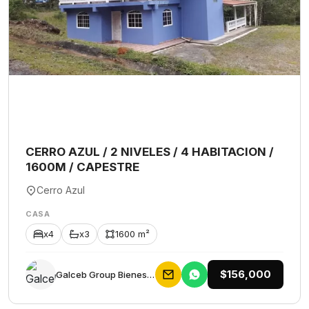
CERRO AZUL / 2 NIVELES / 4 HABITACION /
1600M / CAPESTRE
Cerro Azul
CASA
x4
x3
1600 m²
$156,000
Galceb Group Bienes Raices