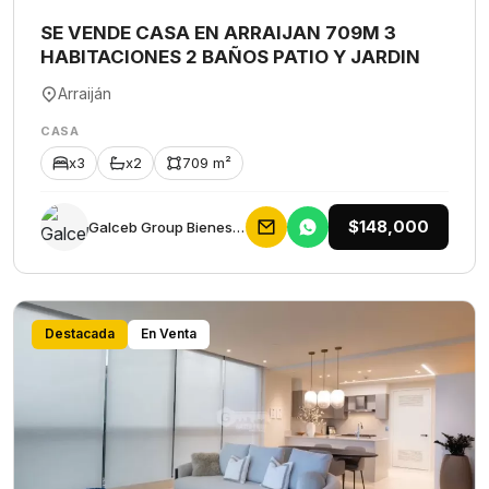
SE VENDE CASA EN ARRAIJAN 709M 3
HABITACIONES 2 BAÑOS PATIO Y JARDIN
Arraiján
CASA
x3
x2
709 m²
$148,000
Galceb Group Bienes Raices
Destacada
En Venta