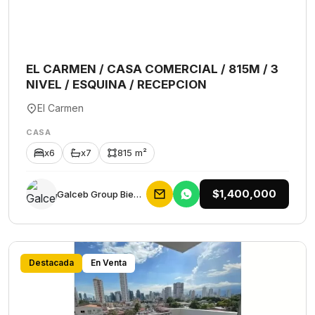
EL CARMEN / CASA COMERCIAL / 815M / 3
NIVEL / ESQUINA / RECEPCION
El Carmen
CASA
x6
x7
815 m²
$1,400,000
Galceb Group Bienes Raices
Destacada
En Venta