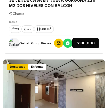
SE VENDE CASA EN NUEVA GORGONA 226
M2 DOS NIVELES CON BALCON
Chame
CASA
x3
x2
500 m²
$180,000
Galceb Group Bienes Raices
Destacada
En Venta