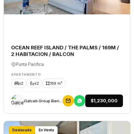
OCEAN REEF ISLAND / THE PALMS / 169M /
2 HABITACION / BALCON
Punta Pacifica
APARTAMENTO
x2
x2
169 m²
$1,230,000
Galceb Group Bienes Raices
Destacada
En Venta