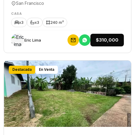
San Francisco
CASA
x3
x3
240 m²
$310,000
Eric Lima
Destacada
En Venta