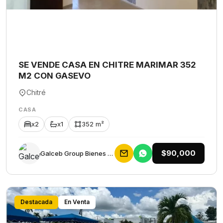
SE VENDE CASA EN CHITRE MARIMAR 352
M2 CON GASEVO
Chitré
CASA
x2
x1
352 m²
$90,000
Galceb Group Bienes Raices
Destacada
En Venta