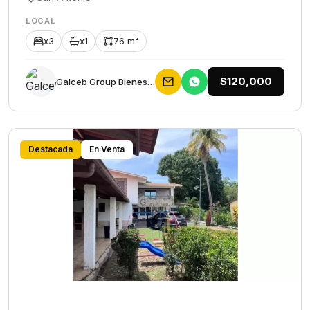
LOCAL
x3
x1
76 m²
$120,000
Galceb Group Bienes Raices
Destacada
En Venta