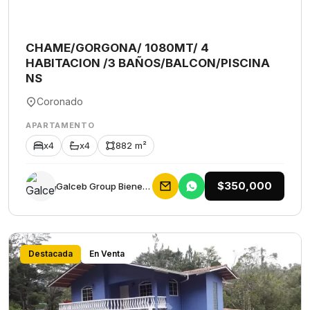
CHAME/GORGONA/ 1080MT/ 4
HABITACION /3 BAÑOS/BALCON/PISCINA
NS
Coronado
APARTAMENTO
x4
x4
882 m²
$350,000
Galceb Group Bienes Raices
Destacada
En Venta