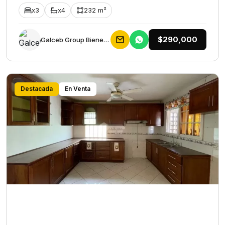
x3
x4
232 m²
$290,000
Galceb Group Bienes Raices
Destacada
En Venta