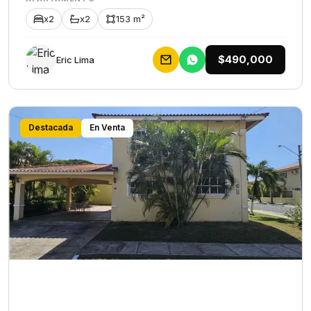
x2
x2
153 m²
$490,000
Eric Lima
Destacada
En Venta