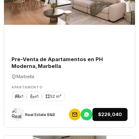
Pre-Venta de Apartamentos en PH
Moderna, Marbella
Marbella
APARTAMENTO
x1
x1
52 m²
$226,040
Rеаl Еstаtе В&В