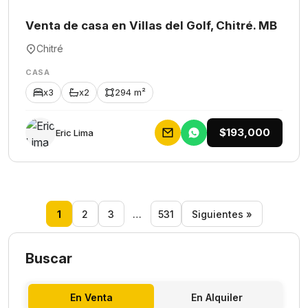
Venta de casa en Villas del Golf, Chitré. MB
Chitré
CASA
x3
x2
294 m²
$193,000
Eric Lima
1
2
3
…
531
Siguientes »
Buscar
En Venta
En Alquiler