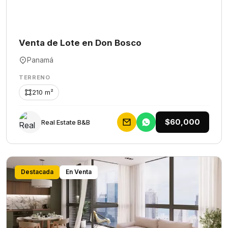
Venta de Lote en Don Bosco
Panamá
TERRENO
210 m²
$60,000
Rеаl Еstаtе В&В
Destacada
En Venta