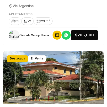
Via Argentina
APARTAMENTO
x3
x2
123 m²
$205,000
Galceb Group Bienes Raices
Destacada
En Venta