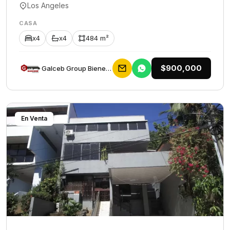
Los Angeles
CASA
x4
x4
484 m²
$900,000
Galceb Group Bienes Raices
En Venta