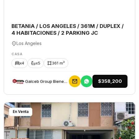
BETANIA / LOS ANGELES / 361M / DUPLEX /
4 HABITACIONES / 2 PARKING JC
Los Angeles
CASA
x4
x5
361 m²
$358,200
Galceb Group Bienes Raices
En Venta