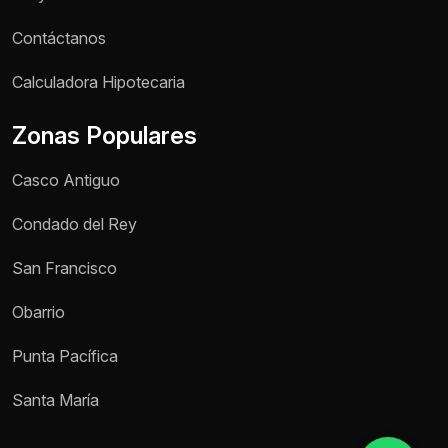
Contáctanos
Nombre *
Calculadora Hipotecaria
Zonas Populares
Teléfono / WhatsApp *
Casco Antiguo
Motivo de consulta *
Condado del Rey
Selecciona una opción
San Francisco
Mensaje *
Obarrio
Punta Pacífica
Enviar mensaje
Santa María