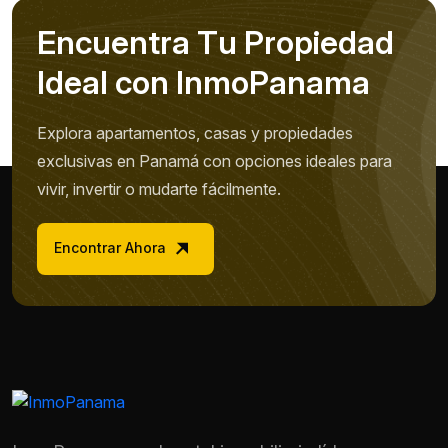
E
n
c
u
e
n
t
r
a
T
u
P
r
o
p
i
e
d
a
d
I
d
e
a
l
c
o
n
I
n
m
o
P
a
n
a
m
a
Explora apartamentos, casas y propiedades
exclusivas en Panamá con opciones ideales para
vivir, invertir o mudarte fácilmente.
Encontrar Ahora