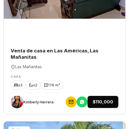
Venta de casa en Las Américas, Las
Mañanitas
Las Mañanitas
CASA
x3
x2
176 m²
$110,000
Kimberly Herrera