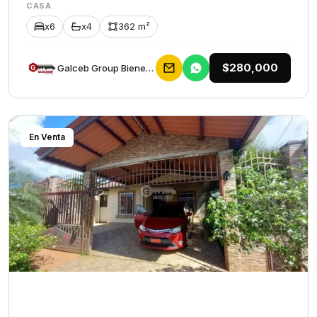
CASA
x6
x4
362 m²
$280,000
Galceb Group Bienes Raices
En Venta