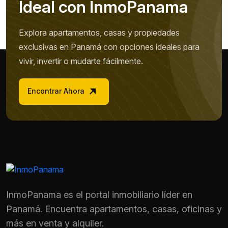
I
d
e
a
l
c
o
n
I
n
m
o
P
a
n
a
m
a
Explora apartamentos, casas y propiedades
exclusivas en Panamá con opciones ideales para
vivir, invertir o mudarte fácilmente.
Encontrar Ahora
InmoPanama es el portal inmobiliario líder en
Panamá. Encuentra apartamentos, casas, oficinas y
más en venta y alquiler.