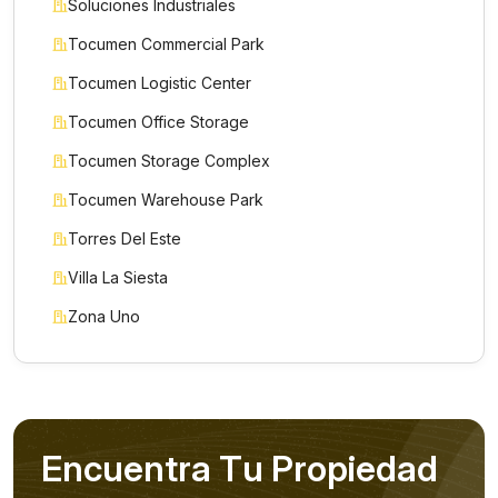
Soluciones Industriales
Tocumen Commercial Park
Tocumen Logistic Center
Tocumen Office Storage
Tocumen Storage Complex
Tocumen Warehouse Park
Torres Del Este
Villa La Siesta
Zona Uno
E
n
c
u
e
n
t
r
a
T
u
P
r
o
p
i
e
d
a
d