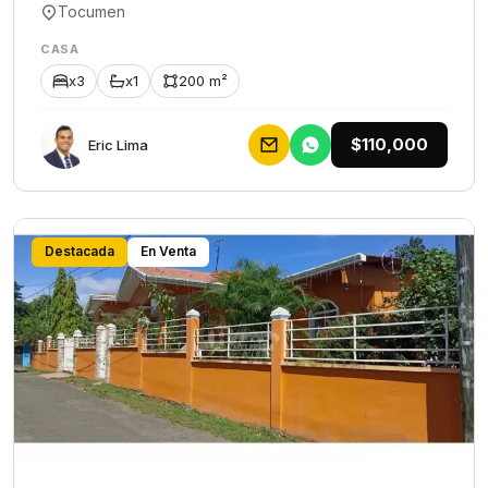
Tocumen
CASA
x3
x1
200 m²
$110,000
Eric Lima
Destacada
En Venta