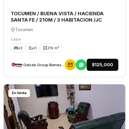
TOCUMEN / BUENA VISTA / HACIENDA
SANTA FE / 210M / 3 HABITACION /JC
Tocumen
CASA
x3
x1
210 m²
$125,000
Galceb Group Bienes Raices
En Venta