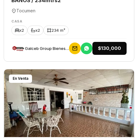
BAÑOS / 234mtrs2
Tocumen
CASA
x2
x2
234 m²
$130,000
Galceb Group Bienes Raices
En Venta