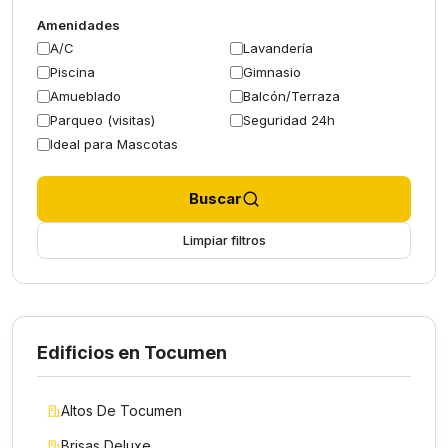
Amenidades
A/C
Lavandería
Piscina
Gimnasio
Amueblado
Balcón/Terraza
Parqueo (visitas)
Seguridad 24h
Ideal para Mascotas
Buscar
Limpiar filtros
Edificios en Tocumen
Altos De Tocumen
Brisas Deluxe