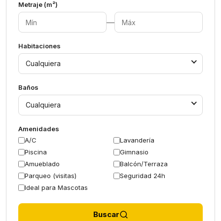
Metraje (m²)
—
Habitaciones
Cualquiera
Baños
Cualquiera
Amenidades
A/C
Lavandería
Piscina
Gimnasio
Amueblado
Balcón/Terraza
Parqueo (visitas)
Seguridad 24h
Ideal para Mascotas
Buscar