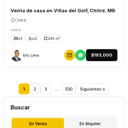
Venta de casa en Villas del Golf, Chitré. MB
Chitré
CASA
x3
x2
294 m²
$193,000
Eric Lima
1
2
3
…
530
Siguientes »
Buscar
En Venta
En Alquiler