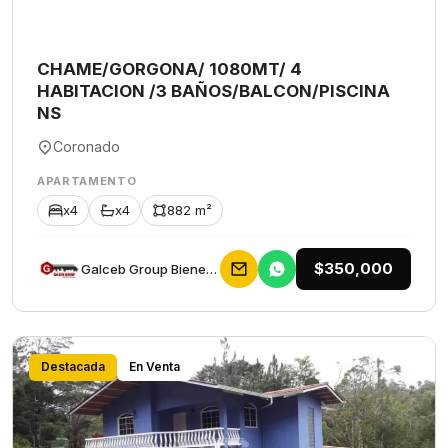
CHAME/GORGONA/ 1080MT/ 4
HABITACION /3 BAÑOS/BALCON/PISCINA
NS
Coronado
APARTAMENTO
x4
x4
882 m²
$350,000
Galceb Group Bienes Raices
Destacada
En Venta