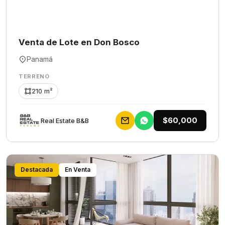
Venta de Lote en Don Bosco
Panamá
TERRENO
210 m²
$60,000
Rеаl Еstаtе В&В
Destacada
En Venta