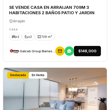
SE VENDE CASA EN ARRAIJAN 709M 3
HABITACIONES 2 BAÑOS PATIO Y JARDIN
Arraiján
CASA
x3
x2
709 m²
$148,000
Galceb Group Bienes Raices
Destacada
En Venta