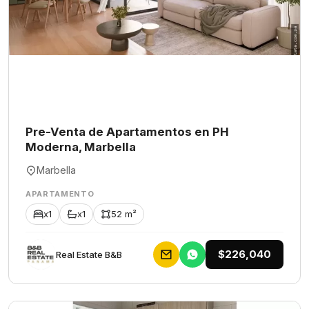
Pre-Venta de Apartamentos en PH
Moderna, Marbella
Marbella
APARTAMENTO
x1
x1
52 m²
$226,040
Rеаl Еstаtе В&В