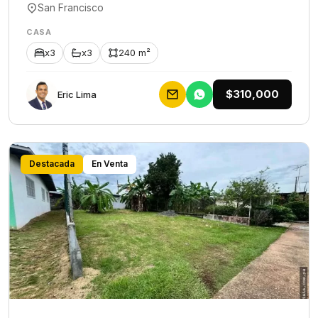
San Francisco
CASA
x3
x3
240 m²
$310,000
Eric Lima
Destacada
En Venta