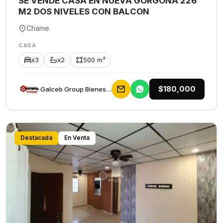
SE VENDE CASA EN NUEVA GORGONA 226
M2 DOS NIVELES CON BALCON
Chame
CASA
x3
x2
500 m²
$180,000
Galceb Group Bienes Raices
Destacada
En Venta