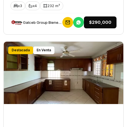
x3
x4
232 m²
$290,000
Galceb Group Bienes Raices
Destacada
En Venta