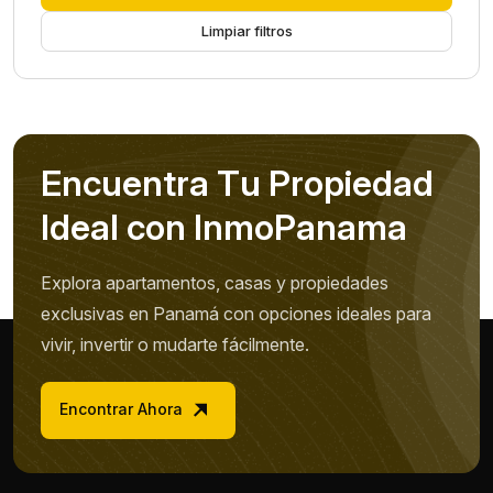
Limpiar filtros
E
n
c
u
e
n
t
r
a
T
u
P
r
o
p
i
e
d
a
d
I
d
e
a
l
c
o
n
I
n
m
o
P
a
n
a
m
a
Explora apartamentos, casas y propiedades
exclusivas en Panamá con opciones ideales para
vivir, invertir o mudarte fácilmente.
Encontrar Ahora