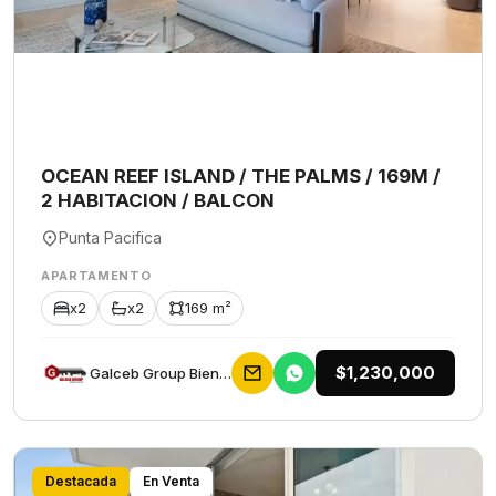
OCEAN REEF ISLAND / THE PALMS / 169M /
2 HABITACION / BALCON
Punta Pacifica
APARTAMENTO
x2
x2
169 m²
$1,230,000
Galceb Group Bienes Raices
Destacada
En Venta