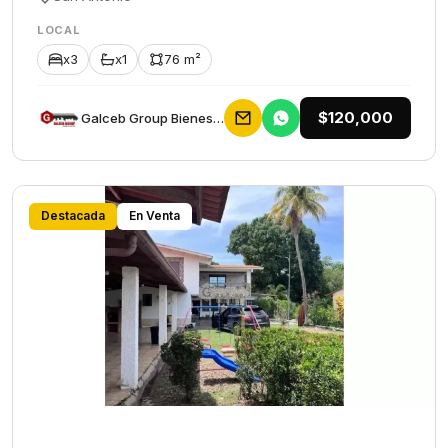
LOCAL
x3
x1
76 m²
$120,000
Galceb Group Bienes Raices
Destacada
En Venta