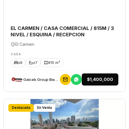
EL CARMEN / CASA COMERCIAL / 815M / 3
NIVEL / ESQUINA / RECEPCION
El Carmen
CASA
x6
x7
815 m²
$1,400,000
Galceb Group Bienes Raices
Destacada
En Venta