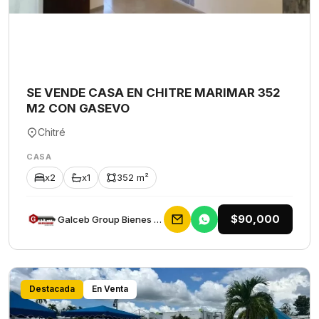
SE VENDE CASA EN CHITRE MARIMAR 352
M2 CON GASEVO
Chitré
CASA
x2
x1
352 m²
$90,000
Galceb Group Bienes Raices
Destacada
En Venta