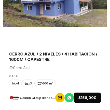
CERRO AZUL / 2 NIVELES / 4 HABITACION /
1600M / CAPESTRE
Cerro Azul
CASA
x4
x3
1600 m²
$156,000
Galceb Group Bienes Raices