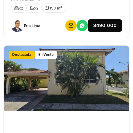
x2
x2
153 m²
$490,000
Eric Lima
Destacada
En Venta