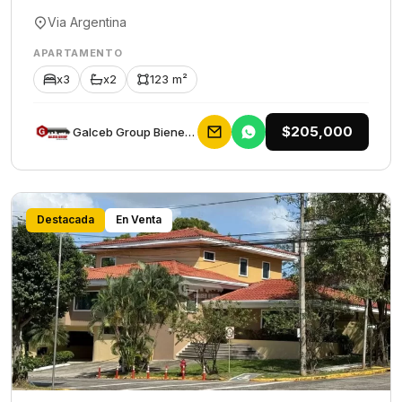
Via Argentina
APARTAMENTO
x3
x2
123 m²
$205,000
Galceb Group Bienes Raices
Destacada
En Venta