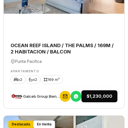
OCEAN REEF ISLAND / THE PALMS / 169M /
2 HABITACION / BALCON
Punta Pacifica
APARTAMENTO
x2
x2
169 m²
$1,230,000
Galceb Group Bienes Raices
Destacada
En Venta