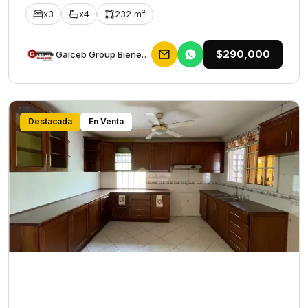
x3
x4
232 m²
$290,000
Galceb Group Bienes Raices
Destacada
En Venta