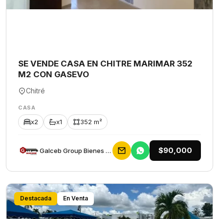
SE VENDE CASA EN CHITRE MARIMAR 352
M2 CON GASEVO
Chitré
CASA
x2
x1
352 m²
$90,000
Galceb Group Bienes Raices
Destacada
En Venta