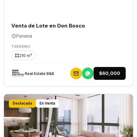
Venta de Lote en Don Bosco
Panamá
TERRENO
210 m²
$60,000
Rеаl Еstаtе В&В
Destacada
En Venta