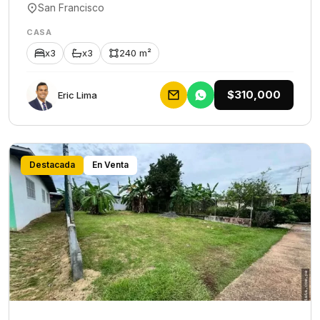
San Francisco
CASA
x3
x3
240 m²
$310,000
Eric Lima
Destacada
En Venta