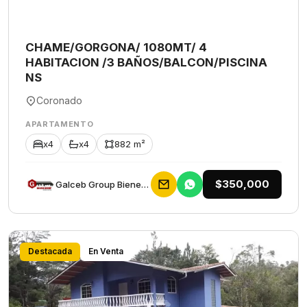
CHAME/GORGONA/ 1080MT/ 4
HABITACION /3 BAÑOS/BALCON/PISCINA
NS
Coronado
APARTAMENTO
x4
x4
882 m²
$350,000
Galceb Group Bienes Raices
Destacada
En Venta