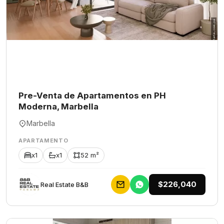
Pre-Venta de Apartamentos en PH
Moderna, Marbella
Marbella
APARTAMENTO
x1
x1
52 m²
$226,040
Rеаl Еstаtе В&В