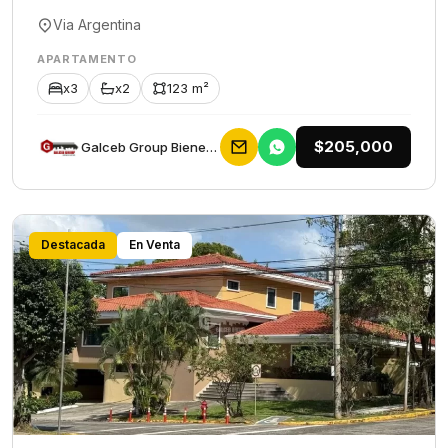
Via Argentina
APARTAMENTO
x3
x2
123 m²
$205,000
Galceb Group Bienes Raices
Destacada
En Venta