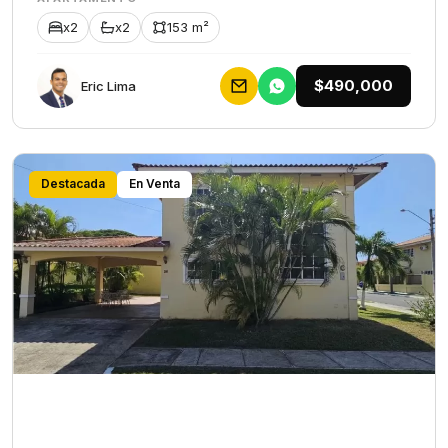
x2
x2
153 m²
$490,000
Eric Lima
Destacada
En Venta