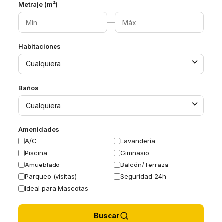
Metraje (m²)
—
Habitaciones
Cualquiera
Baños
Cualquiera
Amenidades
A/C
Lavandería
Piscina
Gimnasio
Amueblado
Balcón/Terraza
Parqueo (visitas)
Seguridad 24h
Ideal para Mascotas
Buscar