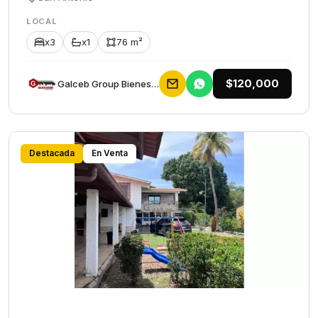
LOCAL
x3
x1
76 m²
$120,000
Galceb Group Bienes Raices
Destacada
En Venta