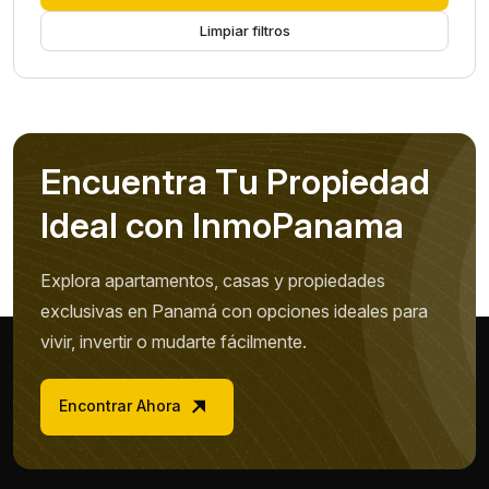
Limpiar filtros
E
n
c
u
e
n
t
r
a
T
u
P
r
o
p
i
e
d
a
d
I
d
e
a
l
c
o
n
I
n
m
o
P
a
n
a
m
a
Explora apartamentos, casas y propiedades
exclusivas en Panamá con opciones ideales para
vivir, invertir o mudarte fácilmente.
Encontrar Ahora