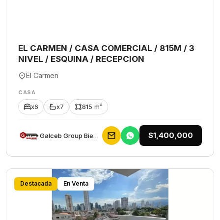
EL CARMEN / CASA COMERCIAL / 815M / 3
NIVEL / ESQUINA / RECEPCION
El Carmen
CASA
x6
x7
815 m²
$1,400,000
Galceb Group Bienes Raices
Destacada
En Venta