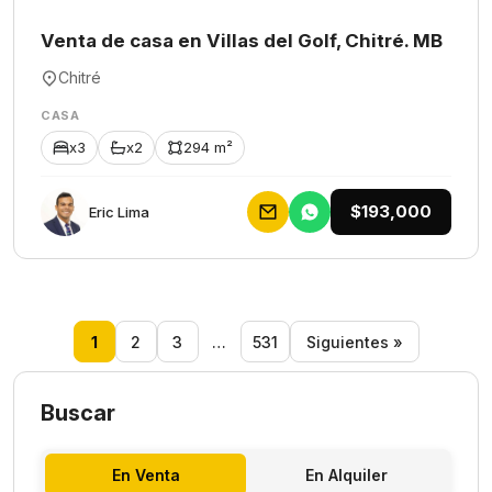
Venta de casa en Villas del Golf, Chitré. MB
Chitré
CASA
x3
x2
294 m²
$193,000
Eric Lima
1
2
3
…
531
Siguientes »
Buscar
En Venta
En Alquiler