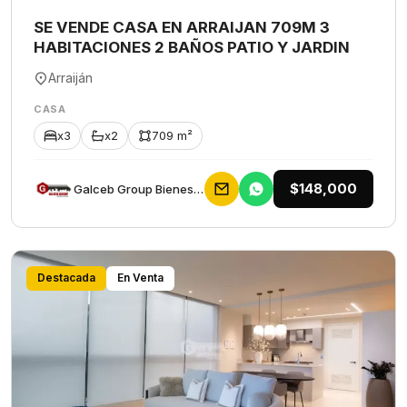
SE VENDE CASA EN ARRAIJAN 709M 3
HABITACIONES 2 BAÑOS PATIO Y JARDIN
Arraiján
CASA
x3
x2
709 m²
$148,000
Galceb Group Bienes Raices
Destacada
En Venta