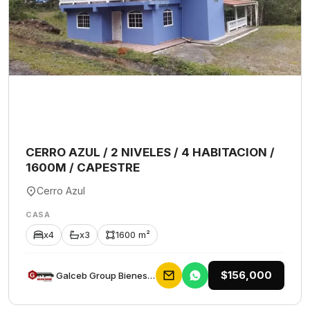
CERRO AZUL / 2 NIVELES / 4 HABITACION /
1600M / CAPESTRE
Cerro Azul
CASA
x4
x3
1600 m²
$156,000
Galceb Group Bienes Raices