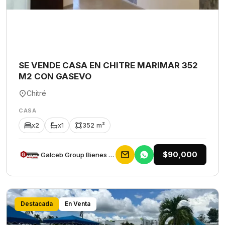
SE VENDE CASA EN CHITRE MARIMAR 352
M2 CON GASEVO
Chitré
CASA
x2
x1
352 m²
$90,000
Galceb Group Bienes Raices
Destacada
En Venta