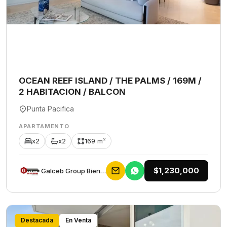
OCEAN REEF ISLAND / THE PALMS / 169M /
2 HABITACION / BALCON
Punta Pacifica
APARTAMENTO
x2
x2
169 m²
$1,230,000
Galceb Group Bienes Raices
Destacada
En Venta