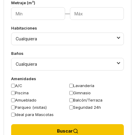
Metraje (m²)
—
Habitaciones
Cualquiera
Baños
Cualquiera
Amenidades
A/C
Lavandería
Piscina
Gimnasio
Amueblado
Balcón/Terraza
Parqueo (visitas)
Seguridad 24h
Ideal para Mascotas
Buscar