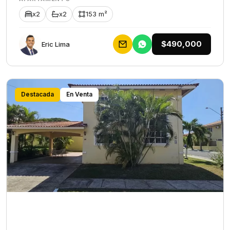
x2
x2
153 m²
$490,000
Eric Lima
Destacada
En Venta