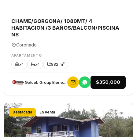
CHAME/GORGONA/ 1080MT/ 4
HABITACION /3 BAÑOS/BALCON/PISCINA
NS
Coronado
APARTAMENTO
x4
x4
882 m²
$350,000
Galceb Group Bienes Raices
Destacada
En Venta