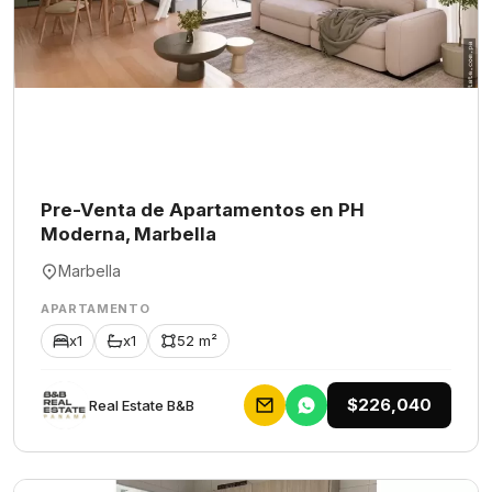
Pre-Venta de Apartamentos en PH
Moderna, Marbella
Marbella
APARTAMENTO
x1
x1
52 m²
$226,040
Rеаl Еstаtе В&В