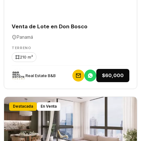
Venta de Lote en Don Bosco
Panamá
TERRENO
210 m²
$60,000
Rеаl Еstаtе В&В
Destacada
En Venta