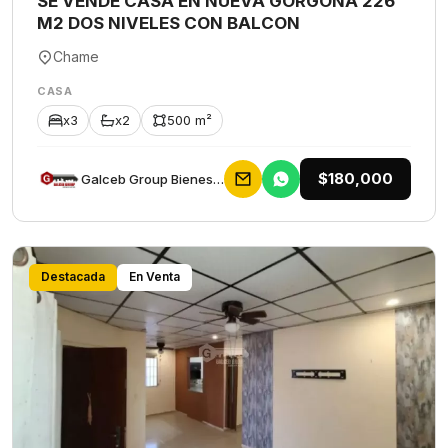
SE VENDE CASA EN NUEVA GORGONA 226
M2 DOS NIVELES CON BALCON
Chame
CASA
x3
x2
500 m²
$180,000
Galceb Group Bienes Raices
Destacada
En Venta