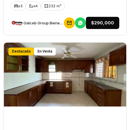
x3
x4
232 m²
$290,000
Galceb Group Bienes Raices
Destacada
En Venta