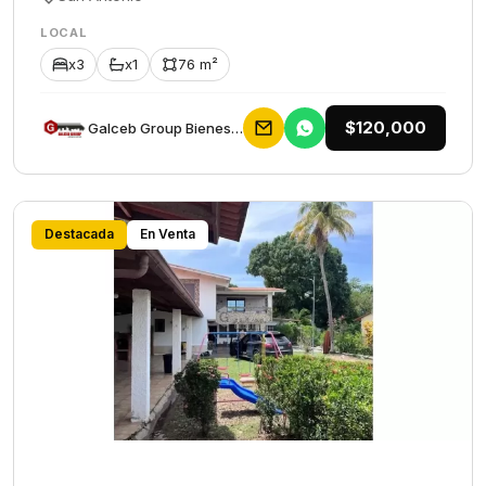
LOCAL
x3
x1
76 m²
$120,000
Galceb Group Bienes Raices
Destacada
En Venta