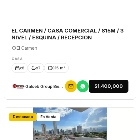
EL CARMEN / CASA COMERCIAL / 815M / 3
NIVEL / ESQUINA / RECEPCION
El Carmen
CASA
x6
x7
815 m²
$1,400,000
Galceb Group Bienes Raices
Destacada
En Venta