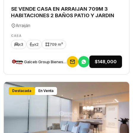
SE VENDE CASA EN ARRAIJAN 709M 3
HABITACIONES 2 BAÑOS PATIO Y JARDIN
Arraiján
CASA
x3
x2
709 m²
$148,000
Galceb Group Bienes Raices
Destacada
En Venta