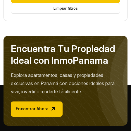
Limpiar filtros
E
n
c
u
e
n
t
r
a
T
u
P
r
o
p
i
e
d
a
d
I
d
e
a
l
c
o
n
I
n
m
o
P
a
n
a
m
a
Explora apartamentos, casas y propiedades
exclusivas en Panamá con opciones ideales para
vivir, invertir o mudarte fácilmente.
Encontrar Ahora