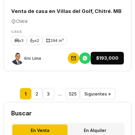
Venta de casa en Villas del Golf, Chitré. MB
Chitré
CASA
x3
x2
294 m²
$193,000
Eric Lima
1
2
3
…
525
Siguientes »
Buscar
En Venta
En Alquiler