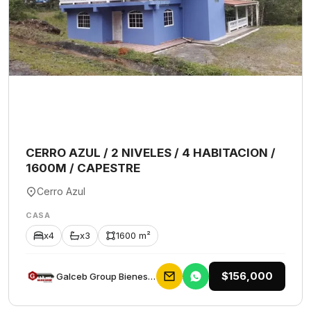
CERRO AZUL / 2 NIVELES / 4 HABITACION /
1600M / CAPESTRE
Cerro Azul
CASA
x4
x3
1600 m²
$156,000
Galceb Group Bienes Raices