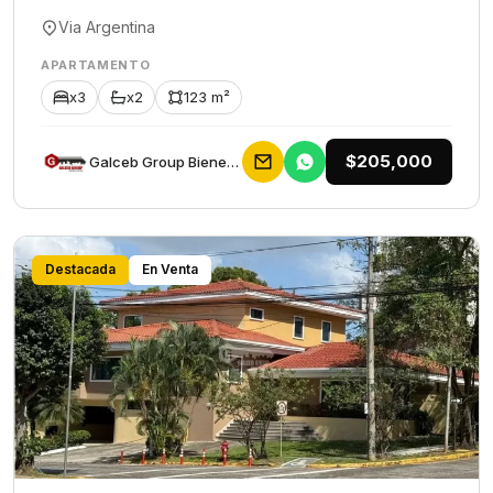
Via Argentina
APARTAMENTO
x3
x2
123 m²
$205,000
Galceb Group Bienes Raices
Destacada
En Venta