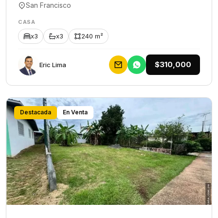
San Francisco
CASA
x3
x3
240 m²
$310,000
Eric Lima
Destacada
En Venta