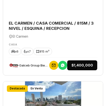
EL CARMEN / CASA COMERCIAL / 815M / 3
NIVEL / ESQUINA / RECEPCION
El Carmen
CASA
x6
x7
815 m²
$1,400,000
Galceb Group Bienes Raices
Destacada
En Venta