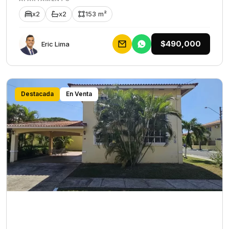
x2
x2
153 m²
$490,000
Eric Lima
Destacada
En Venta