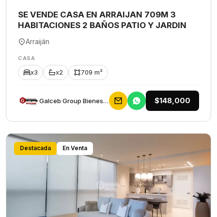
SE VENDE CASA EN ARRAIJAN 709M 3
HABITACIONES 2 BAÑOS PATIO Y JARDIN
Arraiján
CASA
x3
x2
709 m²
$148,000
Galceb Group Bienes Raices
Destacada
En Venta