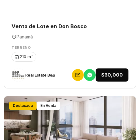
Venta de Lote en Don Bosco
Panamá
TERRENO
210 m²
$60,000
Rеаl Еstаtе В&В
Destacada
En Venta