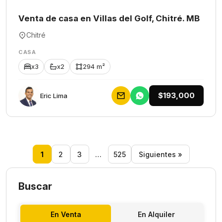
Venta de casa en Villas del Golf, Chitré. MB
Chitré
CASA
x3
x2
294 m²
$193,000
Eric Lima
1
2
3
…
525
Siguientes »
Buscar
En Venta
En Alquiler