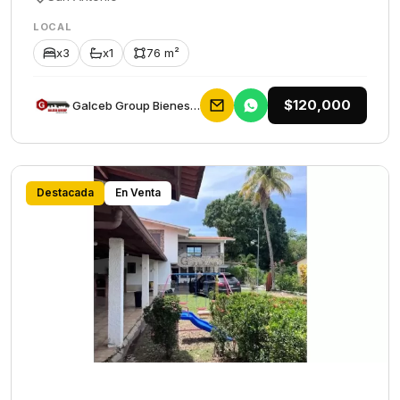
LOCAL
x3
x1
76 m²
$120,000
Galceb Group Bienes Raices
Destacada
En Venta