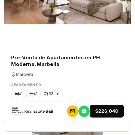
Pre-Venta de Apartamentos en PH
Moderna, Marbella
Marbella
APARTAMENTO
x1
x1
52 m²
$226,040
Rеаl Еstаtе В&В