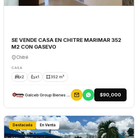
SE VENDE CASA EN CHITRE MARIMAR 352
M2 CON GASEVO
Chitré
CASA
x2
x1
352 m²
$90,000
Galceb Group Bienes Raices
Destacada
En Venta