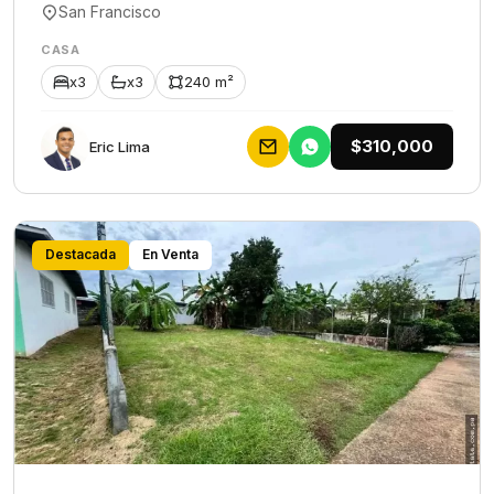
San Francisco
CASA
x3
x3
240 m²
$310,000
Eric Lima
Destacada
En Venta