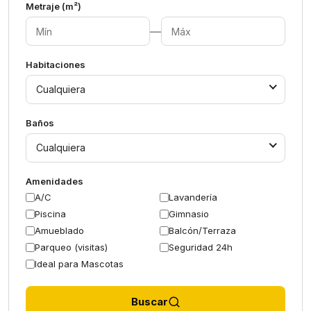
Metraje (m²)
—
Habitaciones
Cualquiera
Baños
Cualquiera
Amenidades
A/C
Lavandería
Piscina
Gimnasio
Amueblado
Balcón/Terraza
Parqueo (visitas)
Seguridad 24h
Ideal para Mascotas
Buscar