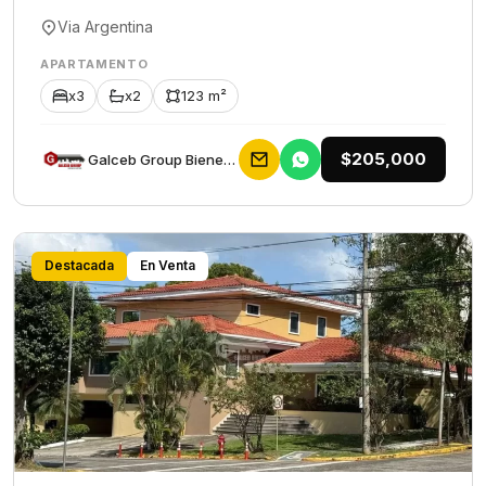
Via Argentina
APARTAMENTO
x3
x2
123 m²
$205,000
Galceb Group Bienes Raices
Destacada
En Venta