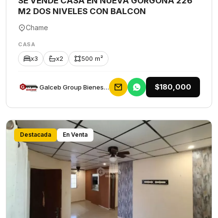
SE VENDE CASA EN NUEVA GORGONA 226
M2 DOS NIVELES CON BALCON
Chame
CASA
x3
x2
500 m²
$180,000
Galceb Group Bienes Raices
Destacada
En Venta