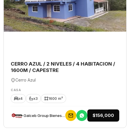
CERRO AZUL / 2 NIVELES / 4 HABITACION /
1600M / CAPESTRE
Cerro Azul
CASA
x4
x3
1600 m²
$156,000
Galceb Group Bienes Raices