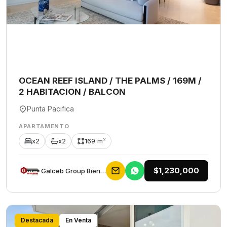
OCEAN REEF ISLAND / THE PALMS / 169M /
2 HABITACION / BALCON
Punta Pacifica
APARTAMENTO
x2
x2
169 m²
$1,230,000
Galceb Group Bienes Raices
Destacada
En Venta