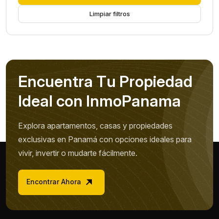
Limpiar filtros
E
n
c
u
e
n
t
r
a
T
u
P
r
o
p
i
e
d
a
d
I
d
e
a
l
c
o
n
I
n
m
o
P
a
n
a
m
a
Explora apartamentos, casas y propiedades
exclusivas en Panamá con opciones ideales para
vivir, invertir o mudarte fácilmente.
Encontrar Ahora