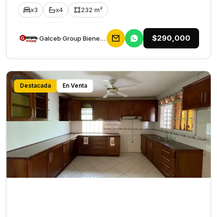
x3
x4
232 m²
$290,000
Galceb Group Bienes Raices
Destacada
En Venta