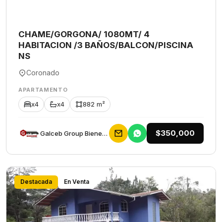
CHAME/GORGONA/ 1080MT/ 4
HABITACION /3 BAÑOS/BALCON/PISCINA
NS
Coronado
APARTAMENTO
x4
x4
882 m²
$350,000
Galceb Group Bienes Raices
Destacada
En Venta