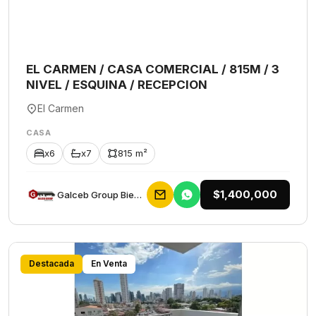
EL CARMEN / CASA COMERCIAL / 815M / 3
NIVEL / ESQUINA / RECEPCION
El Carmen
CASA
x6
x7
815 m²
$1,400,000
Galceb Group Bienes Raices
Destacada
En Venta