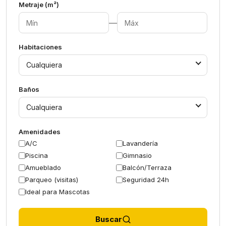
Metraje (m²)
—
Habitaciones
Cualquiera
Baños
Cualquiera
Amenidades
A/C
Lavandería
Piscina
Gimnasio
Amueblado
Balcón/Terraza
Parqueo (visitas)
Seguridad 24h
Ideal para Mascotas
Buscar