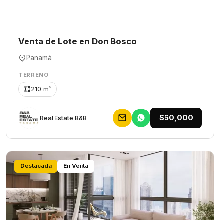
Venta de Lote en Don Bosco
Panamá
TERRENO
210 m²
$60,000
Rеаl Еstаtе В&В
Destacada
En Venta