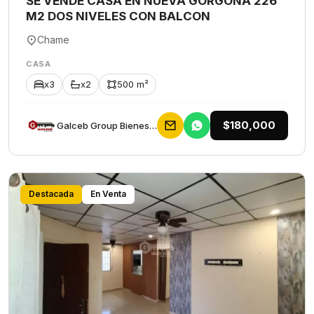
SE VENDE CASA EN NUEVA GORGONA 226
M2 DOS NIVELES CON BALCON
Chame
CASA
x3
x2
500 m²
$180,000
Galceb Group Bienes Raices
Destacada
En Venta