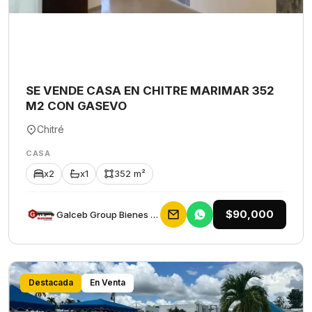
SE VENDE CASA EN CHITRE MARIMAR 352
M2 CON GASEVO
Chitré
CASA
x2
x1
352 m²
$90,000
Galceb Group Bienes Raices
Destacada
En Venta