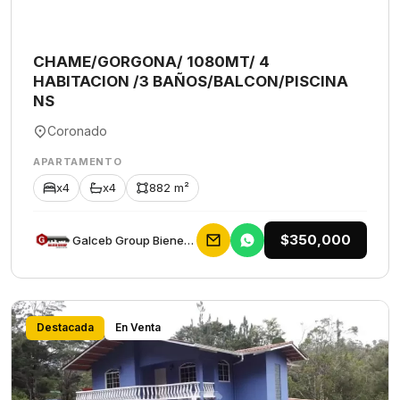
CHAME/GORGONA/ 1080MT/ 4
HABITACION /3 BAÑOS/BALCON/PISCINA
NS
Coronado
APARTAMENTO
x4
x4
882 m²
$350,000
Galceb Group Bienes Raices
Destacada
En Venta