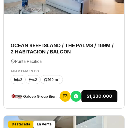
OCEAN REEF ISLAND / THE PALMS / 169M /
2 HABITACION / BALCON
Punta Pacifica
APARTAMENTO
x2
x2
169 m²
$1,230,000
Galceb Group Bienes Raices
Destacada
En Venta