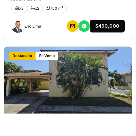
x2
x2
153 m²
$490,000
Eric Lima
Destacada
En Venta