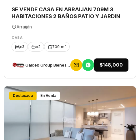
SE VENDE CASA EN ARRAIJAN 709M 3
HABITACIONES 2 BAÑOS PATIO Y JARDIN
Arraiján
CASA
x3
x2
709 m²
$148,000
Galceb Group Bienes Raices
Destacada
En Venta