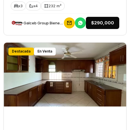
x3
x4
232 m²
$290,000
Galceb Group Bienes Raices
Destacada
En Venta