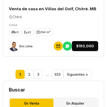
Venta de casa en Villas del Golf, Chitré. MB
Chitré
CASA
x3
x2
294 m²
$193,000
Eric Lima
1
2
3
…
533
Siguientes »
Buscar
En Venta
En Alquiler