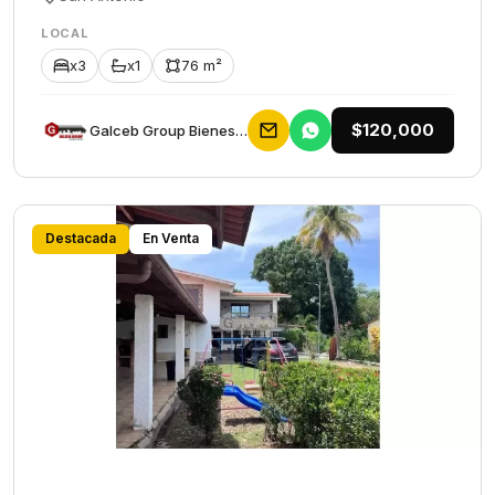
LOCAL
x3
x1
76 m²
$120,000
Galceb Group Bienes Raices
Destacada
En Venta