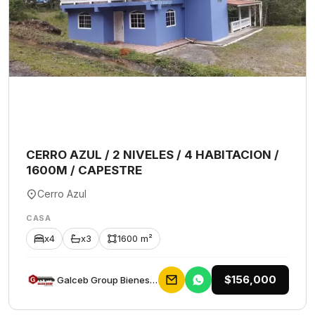
CERRO AZUL / 2 NIVELES / 4 HABITACION /
1600M / CAPESTRE
Cerro Azul
CASA
x4
x3
1600 m²
$156,000
Galceb Group Bienes Raices