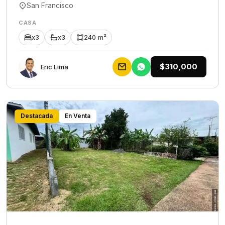
San Francisco
CASA
x3
x3
240 m²
$310,000
Eric Lima
Destacada
En Venta