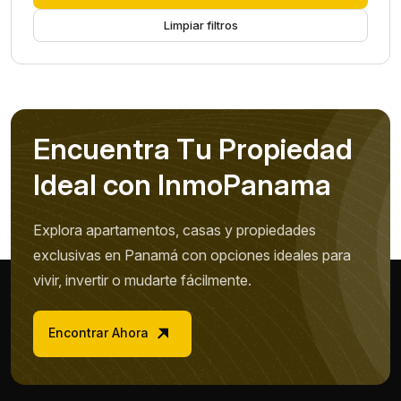
Limpiar filtros
E
n
c
u
e
n
t
r
a
T
u
P
r
o
p
i
e
d
a
d
I
d
e
a
l
c
o
n
I
n
m
o
P
a
n
a
m
a
Explora apartamentos, casas y propiedades
exclusivas en Panamá con opciones ideales para
vivir, invertir o mudarte fácilmente.
Encontrar Ahora