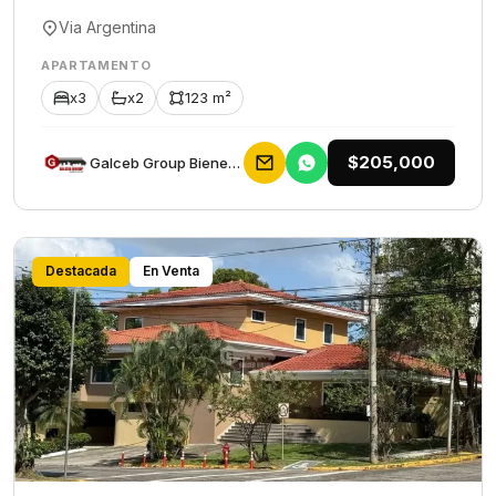
Via Argentina
APARTAMENTO
x3
x2
123 m²
$205,000
Galceb Group Bienes Raices
Destacada
En Venta