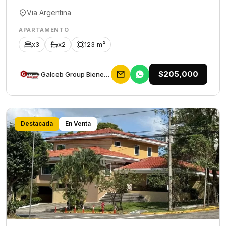
Via Argentina
APARTAMENTO
x3
x2
123 m²
$205,000
Galceb Group Bienes Raices
Destacada
En Venta