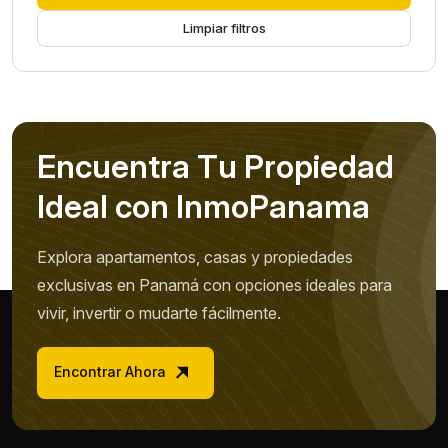
Limpiar filtros
E
n
c
u
e
n
t
r
a
T
u
P
r
o
p
i
e
d
a
d
I
d
e
a
l
c
o
n
I
n
m
o
P
a
n
a
m
a
Explora apartamentos, casas y propiedades
exclusivas en Panamá con opciones ideales para
vivir, invertir o mudarte fácilmente.
Encontrar Ahora