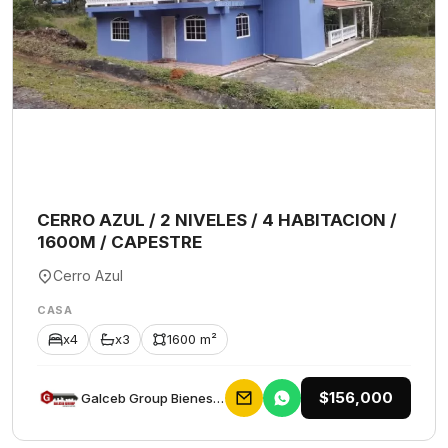
CERRO AZUL / 2 NIVELES / 4 HABITACION /
1600M / CAPESTRE
Cerro Azul
CASA
x4
x3
1600 m²
$156,000
Galceb Group Bienes Raices