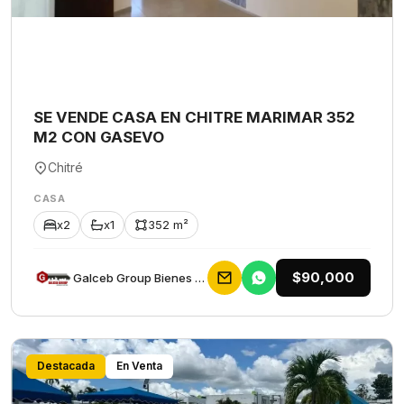
SE VENDE CASA EN CHITRE MARIMAR 352
M2 CON GASEVO
Chitré
CASA
x2
x1
352 m²
$90,000
Galceb Group Bienes Raices
Destacada
En Venta