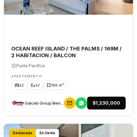
OCEAN REEF ISLAND / THE PALMS / 169M /
2 HABITACION / BALCON
Punta Pacifica
APARTAMENTO
x2
x2
169 m²
$1,230,000
Galceb Group Bienes Raices
Destacada
En Venta