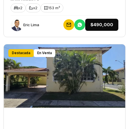
x2
x2
153 m²
$490,000
Eric Lima
Destacada
En Venta