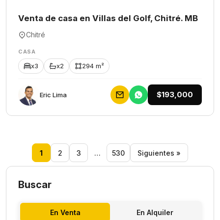
Venta de casa en Villas del Golf, Chitré. MB
Chitré
CASA
x3
x2
294 m²
$193,000
Eric Lima
1
2
3
…
530
Siguientes »
Buscar
En Venta
En Alquiler