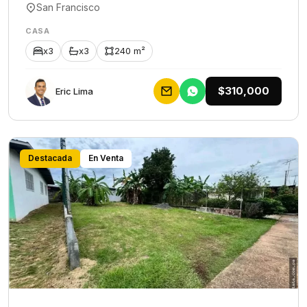
San Francisco
CASA
x3
x3
240 m²
$310,000
Eric Lima
Destacada
En Venta