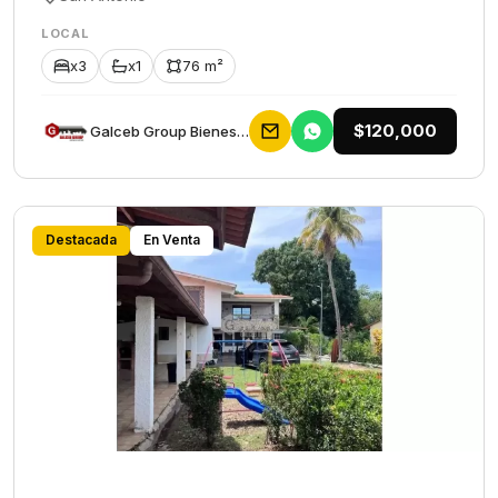
LOCAL
x3
x1
76 m²
$120,000
Galceb Group Bienes Raices
Destacada
En Venta