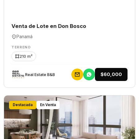
Venta de Lote en Don Bosco
Panamá
TERRENO
210 m²
$60,000
Rеаl Еstаtе В&В
Destacada
En Venta