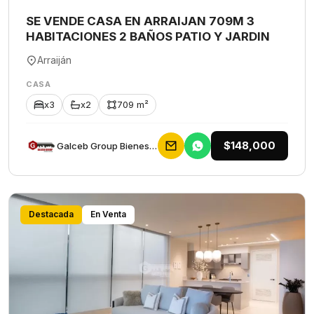
SE VENDE CASA EN ARRAIJAN 709M 3
HABITACIONES 2 BAÑOS PATIO Y JARDIN
Arraiján
CASA
x3
x2
709 m²
$148,000
Galceb Group Bienes Raices
Destacada
En Venta