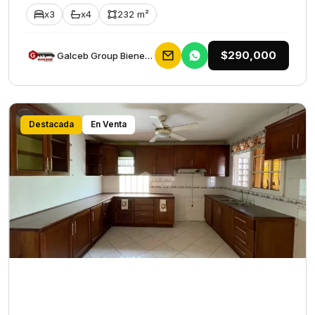
x3
x4
232 m²
$290,000
Galceb Group Bienes Raices
Destacada
En Venta