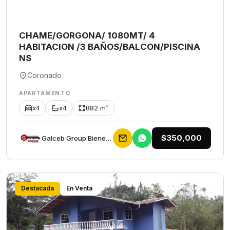
CHAME/GORGONA/ 1080MT/ 4
HABITACION /3 BAÑOS/BALCON/PISCINA
NS
Coronado
APARTAMENTO
x4
x4
882 m²
$350,000
Galceb Group Bienes Raices
Destacada
En Venta