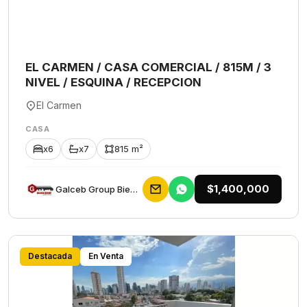
EL CARMEN / CASA COMERCIAL / 815M / 3
NIVEL / ESQUINA / RECEPCION
El Carmen
CASA
x6
x7
815 m²
$1,400,000
Galceb Group Bienes Raices
Destacada
En Venta