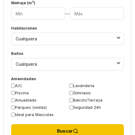
Metraje (m²)
—
Habitaciones
Cualquiera
Baños
Cualquiera
Amenidades
A/C
Lavandería
Piscina
Gimnasio
Amueblado
Balcón/Terraza
Parqueo (visitas)
Seguridad 24h
Ideal para Mascotas
Buscar