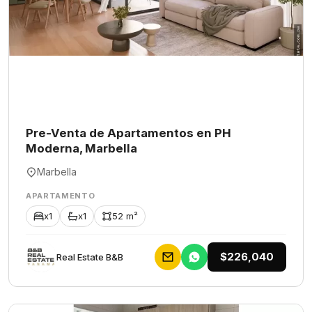
Pre-Venta de Apartamentos en PH
Moderna, Marbella
Marbella
APARTAMENTO
x1
x1
52 m²
$226,040
Rеаl Еstаtе В&В