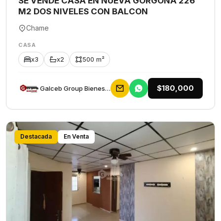
SE VENDE CASA EN NUEVA GORGONA 226
M2 DOS NIVELES CON BALCON
Chame
CASA
x3
x2
500 m²
$180,000
Galceb Group Bienes Raices
Destacada
En Venta