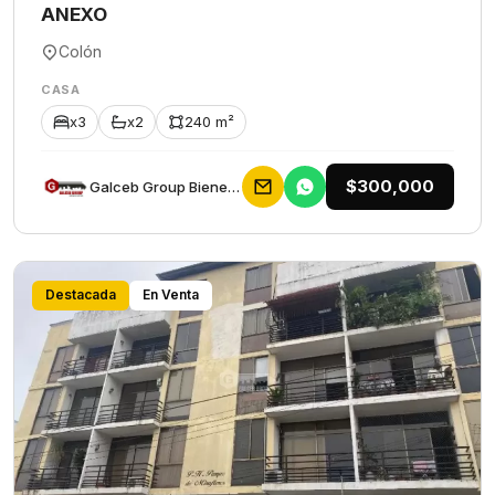
ANEXO
Colón
CASA
x3
x2
240 m²
$300,000
Galceb Group Bienes Raices
Destacada
En Venta