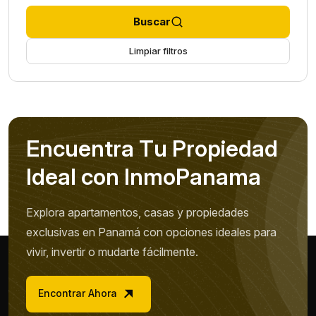
Buscar
Limpiar filtros
E
n
c
u
e
n
t
r
a
T
u
P
r
o
p
i
e
d
a
d
I
d
e
a
l
c
o
n
I
n
m
o
P
a
n
a
m
a
Explora apartamentos, casas y propiedades
exclusivas en Panamá con opciones ideales para
vivir, invertir o mudarte fácilmente.
Encontrar Ahora