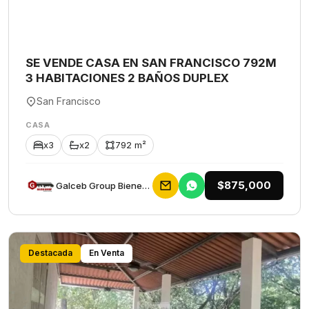
SE VENDE CASA EN SAN FRANCISCO 792M
3 HABITACIONES 2 BAÑOS DUPLEX
San Francisco
CASA
x3
x2
792 m²
$875,000
Galceb Group Bienes Raices
Destacada
En Venta