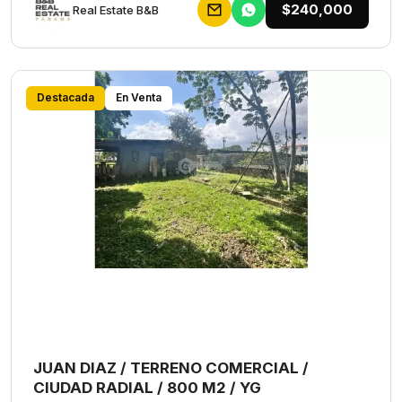
$240,000
Rеаl Еstаtе В&В
Destacada
En Venta
JUAN DIAZ / TERRENO COMERCIAL /
CIUDAD RADIAL / 800 M2 / YG