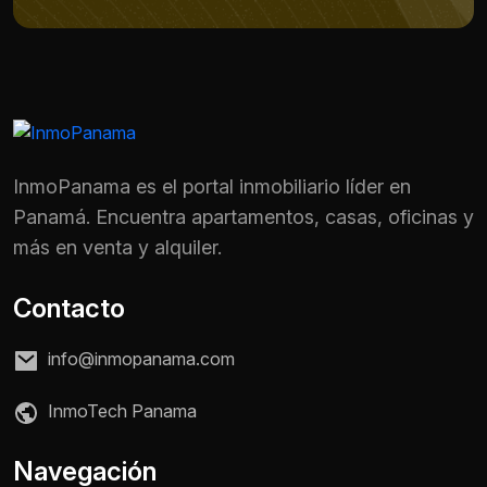
InmoPanama es el portal inmobiliario líder en
Panamá. Encuentra apartamentos, casas, oficinas y
más en venta y alquiler.
Contacto
info@inmopanama.com
InmoTech Panama
Nombre *
Navegación
Teléfono / WhatsApp *