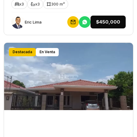
x3
x3
300 m²
$450,000
Eric Lima
Destacada
En Venta