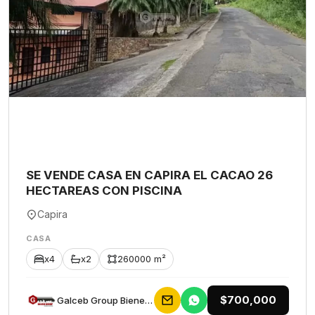
SE VENDE CASA EN CAPIRA EL CACAO 26
HECTAREAS CON PISCINA
Capira
CASA
x4
x2
260000 m²
$700,000
Galceb Group Bienes Raices