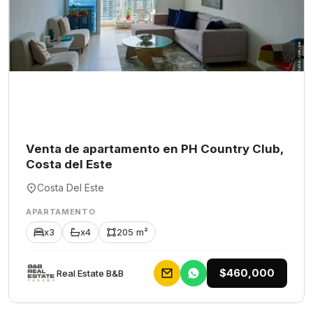
Venta de apartamento en PH Country Club,
Costa del Este
Costa Del Este
APARTAMENTO
x3
x4
205 m²
$460,000
Rеаl Еstаtе В&В