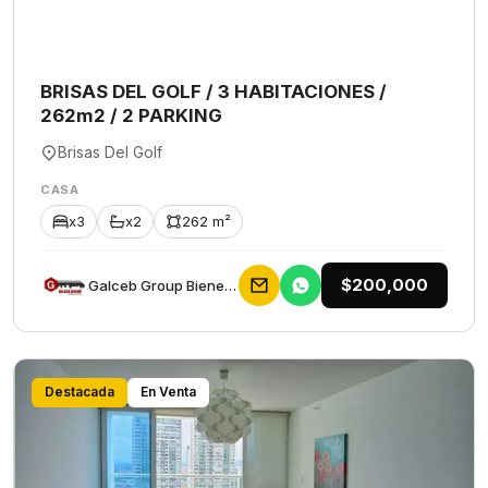
BRISAS DEL GOLF / 3 HABITACIONES /
262m2 / 2 PARKING
Brisas Del Golf
CASA
x3
x2
262 m²
$200,000
Galceb Group Bienes Raices
Destacada
En Venta