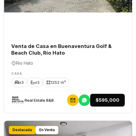
Venta de Casa en Buenaventura Golf &
Beach Club, Río Hato
Rio Hato
CASA
x3
x3
1252 m²
$595,000
Rеаl Еstаtе В&В
Destacada
En Venta