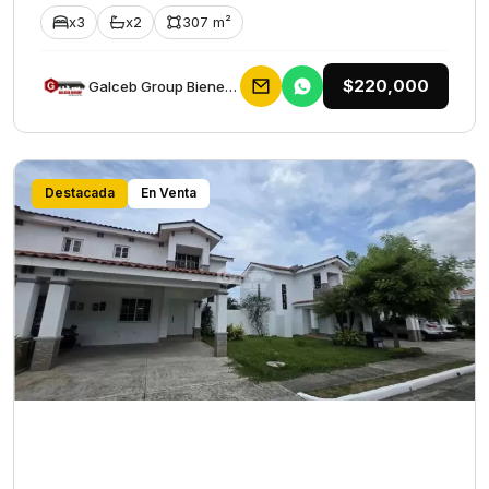
x3
x2
307 m²
$220,000
Galceb Group Bienes Raices
Destacada
En Venta