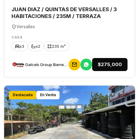
JUAN DIAZ / QUINTAS DE VERSALLES / 3
HABITACIONES / 235M / TERRAZA
Versalles
CASA
x3
x2
235 m²
$275,000
Galceb Group Bienes Raices
Destacada
En Venta