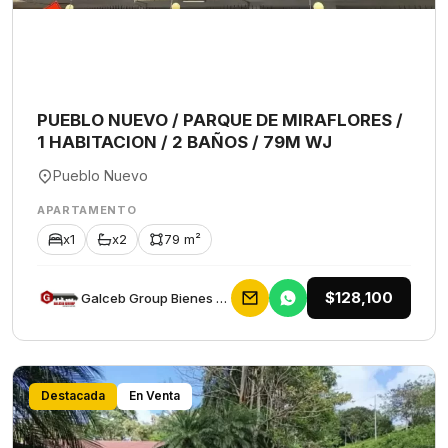
PUEBLO NUEVO / PARQUE DE MIRAFLORES /
1 HABITACION / 2 BAÑOS / 79M WJ
Pueblo Nuevo
APARTAMENTO
x1
x2
79 m²
$128,100
Galceb Group Bienes Raices
Destacada
En Venta