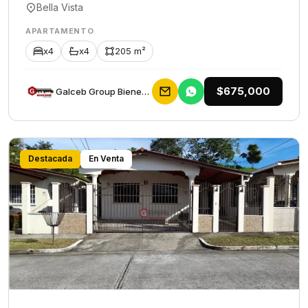
Bella Vista
APARTAMENTO
x4
x4
205 m²
$675,000
Galceb Group Bienes Raices
Destacada
En Venta