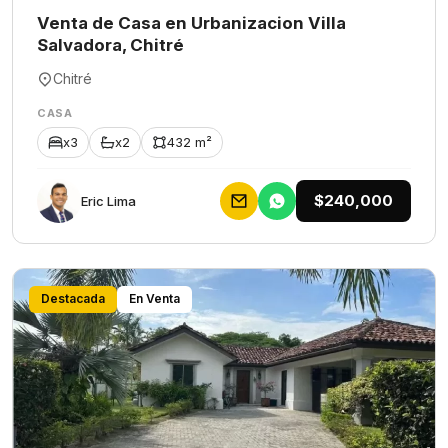
Venta de Casa en Urbanizacion Villa
Salvadora, Chitré
Chitré
CASA
x3
x2
432 m²
$240,000
Eric Lima
Destacada
En Venta