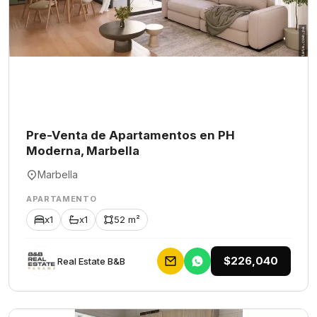
Pre-Venta de Apartamentos en PH
Moderna, Marbella
Marbella
APARTAMENTO
x1
x1
52 m²
$226,040
Rеаl Еstаtе В&В