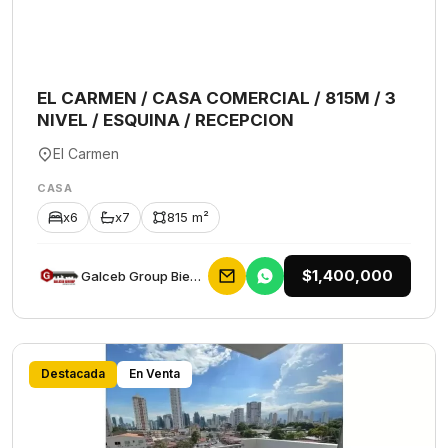
EL CARMEN / CASA COMERCIAL / 815M / 3
NIVEL / ESQUINA / RECEPCION
El Carmen
CASA
x6
x7
815 m²
$1,400,000
Galceb Group Bienes Raices
Destacada
En Venta