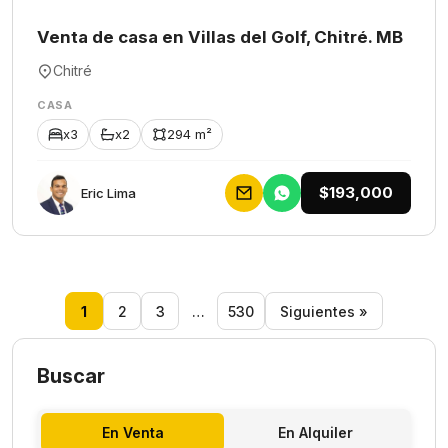
Venta de casa en Villas del Golf, Chitré. MB
Chitré
CASA
x3
x2
294 m²
$193,000
Eric Lima
1
2
3
…
530
Siguientes »
Buscar
En Venta
En Alquiler