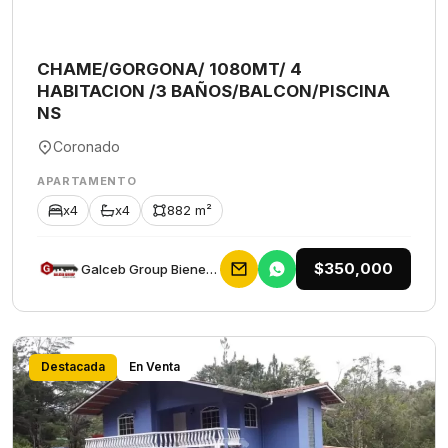
CHAME/GORGONA/ 1080MT/ 4
HABITACION /3 BAÑOS/BALCON/PISCINA
NS
Coronado
APARTAMENTO
x4
x4
882 m²
$350,000
Galceb Group Bienes Raices
Destacada
En Venta