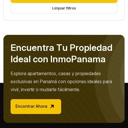
Limpiar filtros
E
n
c
u
e
n
t
r
a
T
u
P
r
o
p
i
e
d
a
d
I
d
e
a
l
c
o
n
I
n
m
o
P
a
n
a
m
a
Explora apartamentos, casas y propiedades
exclusivas en Panamá con opciones ideales para
vivir, invertir o mudarte fácilmente.
Encontrar Ahora