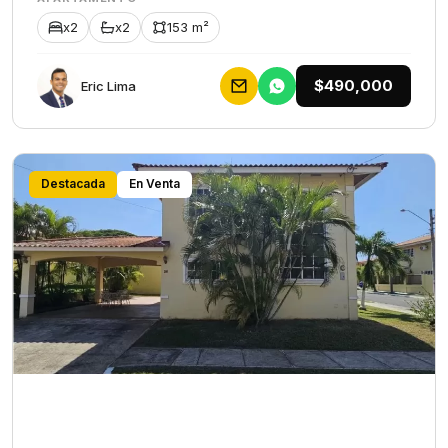
x2
x2
153 m²
$490,000
Eric Lima
Destacada
En Venta