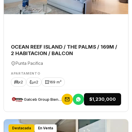
OCEAN REEF ISLAND / THE PALMS / 169M /
2 HABITACION / BALCON
Punta Pacifica
APARTAMENTO
x2
x2
169 m²
$1,230,000
Galceb Group Bienes Raices
Destacada
En Venta