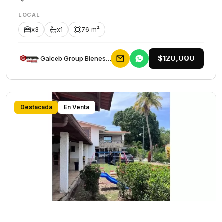
LOCAL
x3
x1
76 m²
$120,000
Galceb Group Bienes Raices
Destacada
En Venta