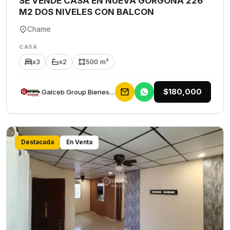
SE VENDE CASA EN NUEVA GORGONA 226
M2 DOS NIVELES CON BALCON
Chame
CASA
x3
x2
500 m²
$180,000
Galceb Group Bienes Raices
Destacada
En Venta