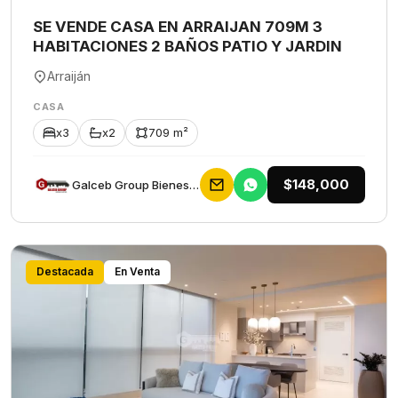
SE VENDE CASA EN ARRAIJAN 709M 3
HABITACIONES 2 BAÑOS PATIO Y JARDIN
Arraiján
CASA
x3
x2
709 m²
$148,000
Galceb Group Bienes Raices
Destacada
En Venta