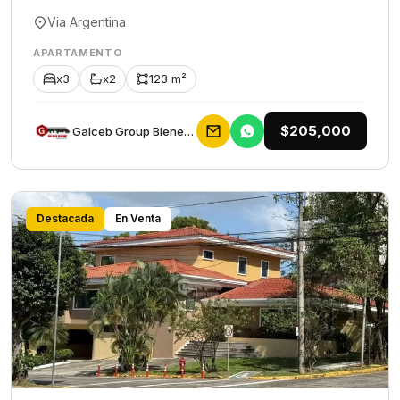
Via Argentina
APARTAMENTO
x3
x2
123 m²
$205,000
Galceb Group Bienes Raices
Destacada
En Venta