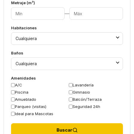
Metraje (m²)
—
Habitaciones
Cualquiera
Baños
Cualquiera
Amenidades
A/C
Lavandería
Piscina
Gimnasio
Amueblado
Balcón/Terraza
Parqueo (visitas)
Seguridad 24h
Ideal para Mascotas
Buscar