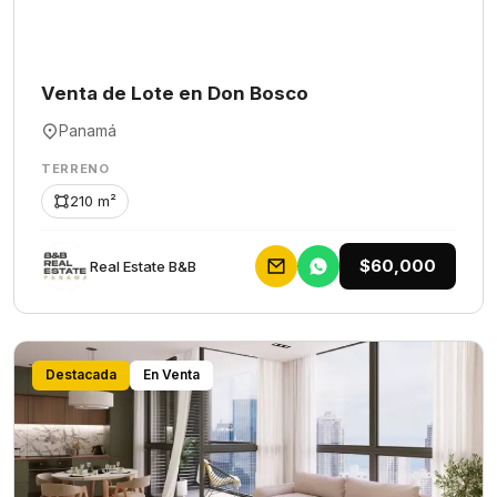
Venta de Lote en Don Bosco
Panamá
TERRENO
210 m²
$60,000
Rеаl Еstаtе В&В
Destacada
En Venta