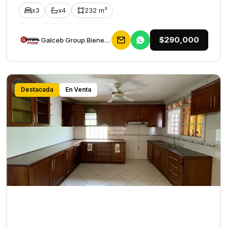
x3
x4
232 m²
$290,000
Galceb Group Bienes Raices
Destacada
En Venta