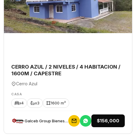
CERRO AZUL / 2 NIVELES / 4 HABITACION /
1600M / CAPESTRE
Cerro Azul
CASA
x4
x3
1600 m²
$156,000
Galceb Group Bienes Raices