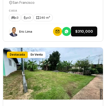
San Francisco
CASA
x3
x3
240 m²
$310,000
Eric Lima
Destacada
En Venta