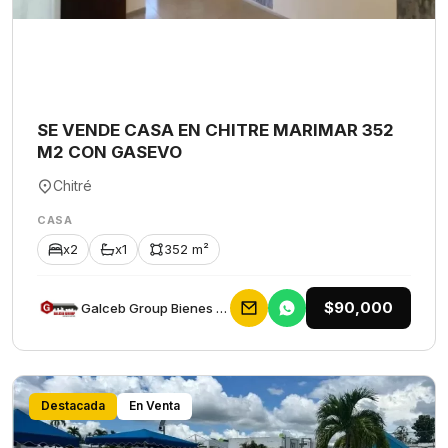
SE VENDE CASA EN CHITRE MARIMAR 352
M2 CON GASEVO
Chitré
CASA
x2
x1
352 m²
$90,000
Galceb Group Bienes Raices
Destacada
En Venta