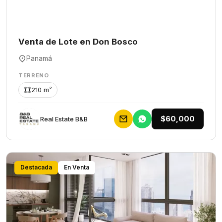
Venta de Lote en Don Bosco
Panamá
TERRENO
210 m²
$60,000
Rеаl Еstаtе В&В
Destacada
En Venta