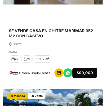
SE VENDE CASA EN CHITRE MARIMAR 352
M2 CON GASEVO
Chitré
CASA
x2
x1
352 m²
$90,000
Galceb Group Bienes Raices
Destacada
En Venta