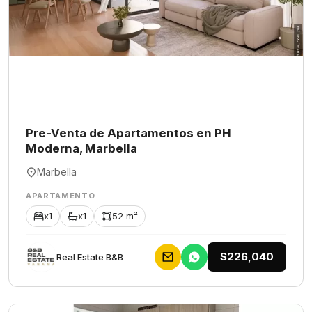
Pre-Venta de Apartamentos en PH
Moderna, Marbella
Marbella
APARTAMENTO
x1
x1
52 m²
$226,040
Rеаl Еstаtе В&В