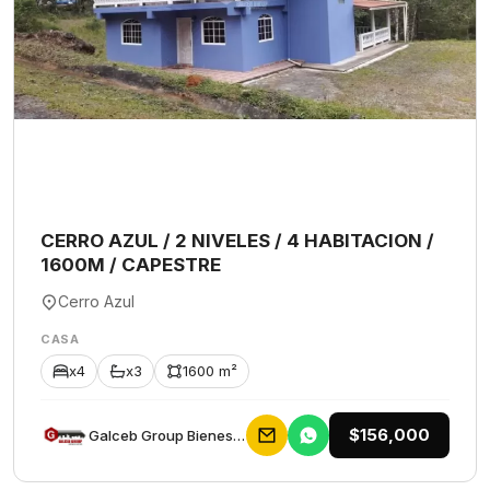
CERRO AZUL / 2 NIVELES / 4 HABITACION /
1600M / CAPESTRE
Cerro Azul
CASA
x4
x3
1600 m²
$156,000
Galceb Group Bienes Raices