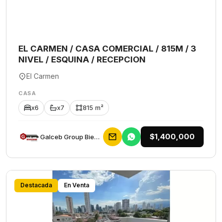
EL CARMEN / CASA COMERCIAL / 815M / 3
NIVEL / ESQUINA / RECEPCION
El Carmen
CASA
x6
x7
815 m²
$1,400,000
Galceb Group Bienes Raices
Destacada
En Venta