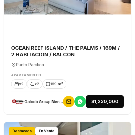
OCEAN REEF ISLAND / THE PALMS / 169M /
2 HABITACION / BALCON
Punta Pacifica
APARTAMENTO
x2
x2
169 m²
$1,230,000
Galceb Group Bienes Raices
Destacada
En Venta