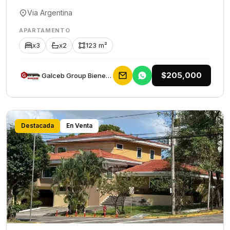
Via Argentina
APARTAMENTO
x3
x2
123 m²
$205,000
Galceb Group Bienes Raices
Destacada
En Venta