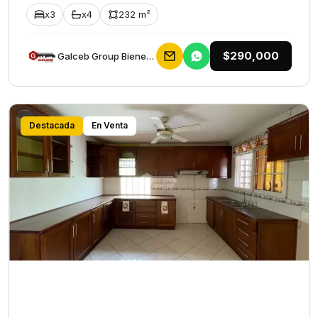
x3
x4
232 m²
$290,000
Galceb Group Bienes Raices
Destacada
En Venta