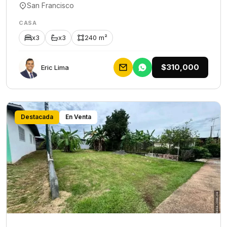
San Francisco
CASA
x3
x3
240 m²
$310,000
Eric Lima
Destacada
En Venta