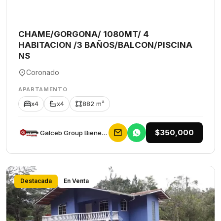
CHAME/GORGONA/ 1080MT/ 4
HABITACION /3 BAÑOS/BALCON/PISCINA
NS
Coronado
APARTAMENTO
x4
x4
882 m²
$350,000
Galceb Group Bienes Raices
Destacada
En Venta