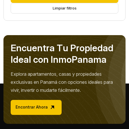
Limpiar filtros
E
n
c
u
e
n
t
r
a
T
u
P
r
o
p
i
e
d
a
d
I
d
e
a
l
c
o
n
I
n
m
o
P
a
n
a
m
a
Explora apartamentos, casas y propiedades
exclusivas en Panamá con opciones ideales para
vivir, invertir o mudarte fácilmente.
Encontrar Ahora