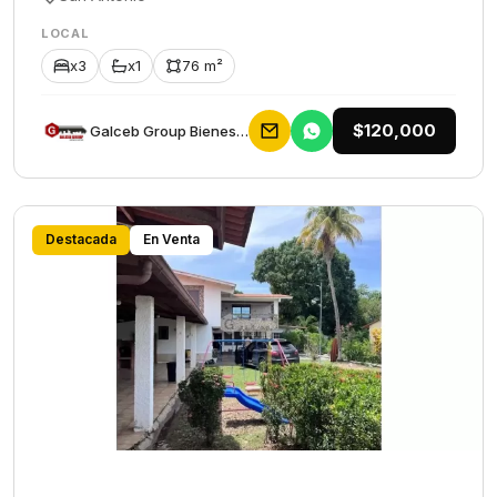
LOCAL
x3
x1
76 m²
$120,000
Galceb Group Bienes Raices
Destacada
En Venta