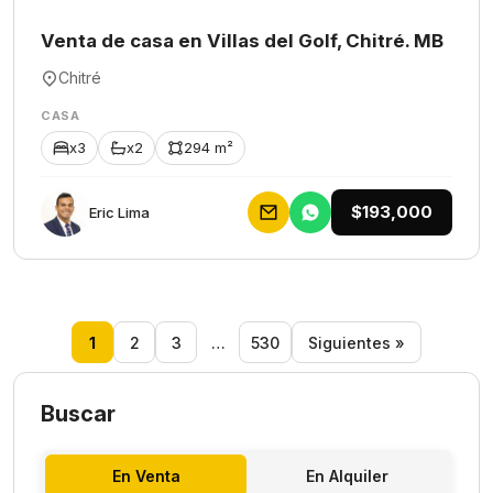
Venta de casa en Villas del Golf, Chitré. MB
Chitré
CASA
x3
x2
294 m²
$193,000
Eric Lima
1
2
3
…
530
Siguientes »
Buscar
En Venta
En Alquiler