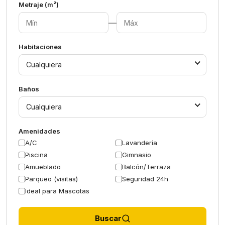
Metraje (m²)
—
Habitaciones
Cualquiera
Baños
Cualquiera
Amenidades
A/C
Lavandería
Piscina
Gimnasio
Amueblado
Balcón/Terraza
Parqueo (visitas)
Seguridad 24h
Ideal para Mascotas
Buscar