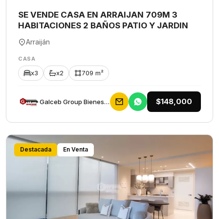
SE VENDE CASA EN ARRAIJAN 709M 3
HABITACIONES 2 BAÑOS PATIO Y JARDIN
Arraiján
CASA
x3
x2
709 m²
$148,000
Galceb Group Bienes Raices
Destacada
En Venta