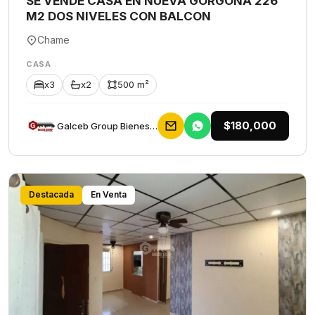
SE VENDE CASA EN NUEVA GORGONA 226
M2 DOS NIVELES CON BALCON
Chame
CASA
x3
x2
500 m²
$180,000
Galceb Group Bienes Raices
Destacada
En Venta