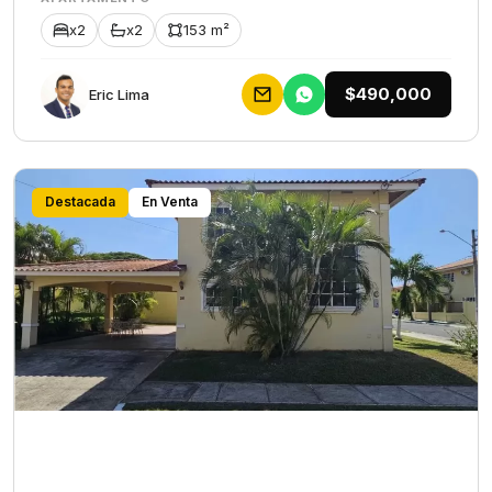
x2
x2
153 m²
$490,000
Eric Lima
Destacada
En Venta