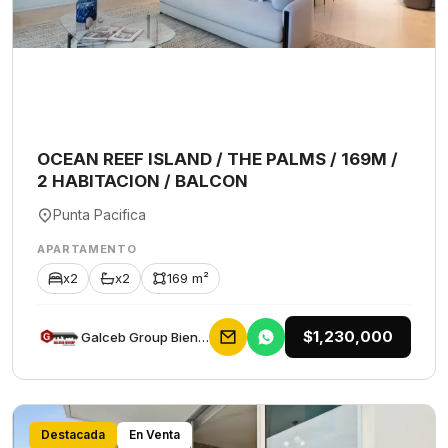
OCEAN REEF ISLAND / THE PALMS / 169M /
2 HABITACION / BALCON
Punta Pacifica
APARTAMENTO
x2
x2
169 m²
$1,230,000
Galceb Group Bienes Raices
Destacada
En Venta