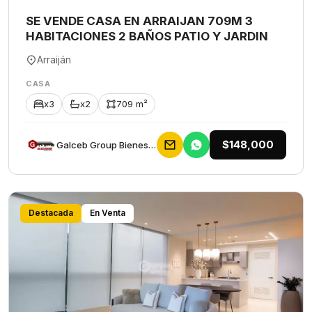
SE VENDE CASA EN ARRAIJAN 709M 3
HABITACIONES 2 BAÑOS PATIO Y JARDIN
Arraiján
CASA
x3
x2
709 m²
$148,000
Galceb Group Bienes Raices
Destacada
En Venta