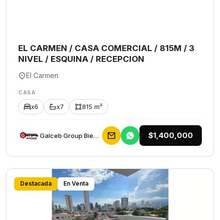
EL CARMEN / CASA COMERCIAL / 815M / 3
NIVEL / ESQUINA / RECEPCION
El Carmen
CASA
x6
x7
815 m²
$1,400,000
Galceb Group Bienes Raices
Destacada
En Venta