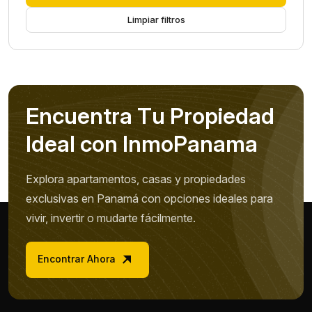
Limpiar filtros
E
n
c
u
e
n
t
r
a
T
u
P
r
o
p
i
e
d
a
d
I
d
e
a
l
c
o
n
I
n
m
o
P
a
n
a
m
a
Explora apartamentos, casas y propiedades
exclusivas en Panamá con opciones ideales para
vivir, invertir o mudarte fácilmente.
Encontrar Ahora