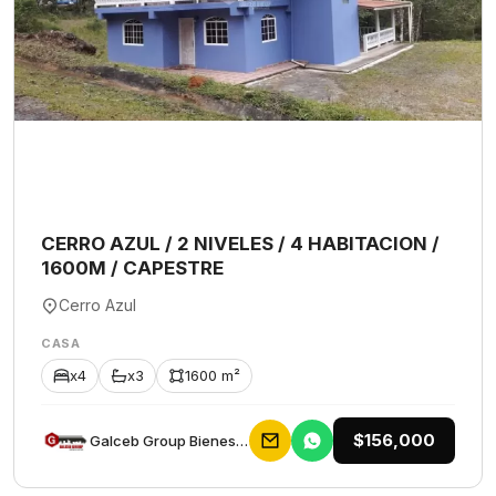
CERRO AZUL / 2 NIVELES / 4 HABITACION /
1600M / CAPESTRE
Cerro Azul
CASA
x4
x3
1600 m²
$156,000
Galceb Group Bienes Raices