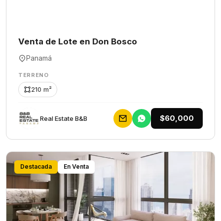
Venta de Lote en Don Bosco
Panamá
TERRENO
210 m²
$60,000
Rеаl Еstаtе В&В
Destacada
En Venta