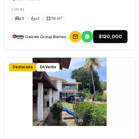
LOCAL
x3
x1
76 m²
$120,000
Galceb Group Bienes Raices
Destacada
En Venta