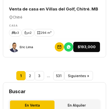
Venta de casa en Villas del Golf, Chitré. MB
Chitré
CASA
x3
x2
294 m²
$193,000
Eric Lima
1
2
3
…
531
Siguientes »
Buscar
En Venta
En Alquiler