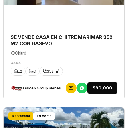
SE VENDE CASA EN CHITRE MARIMAR 352
M2 CON GASEVO
Chitré
CASA
x2
x1
352 m²
$90,000
Galceb Group Bienes Raices
Destacada
En Venta