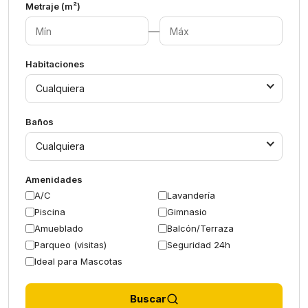
Metraje (m²)
—
Habitaciones
Cualquiera
Baños
Cualquiera
Amenidades
A/C
Lavandería
Piscina
Gimnasio
Amueblado
Balcón/Terraza
Parqueo (visitas)
Seguridad 24h
Ideal para Mascotas
Buscar