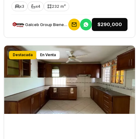
x3
x4
232 m²
$290,000
Galceb Group Bienes Raices
Destacada
En Venta