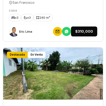
San Francisco
CASA
x3
x3
240 m²
$310,000
Eric Lima
Destacada
En Venta