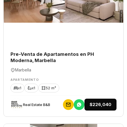
Pre-Venta de Apartamentos en PH
Moderna, Marbella
Marbella
APARTAMENTO
x1
x1
52 m²
$226,040
Rеаl Еstаtе В&В