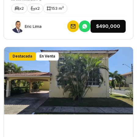
x2
x2
153 m²
$490,000
Eric Lima
Destacada
En Venta