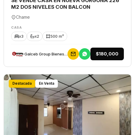
SE VENDE CASA EN NUEVA GORGONA 226
M2 DOS NIVELES CON BALCON
Chame
CASA
x3
x2
500 m²
$180,000
Galceb Group Bienes Raices
Destacada
En Venta