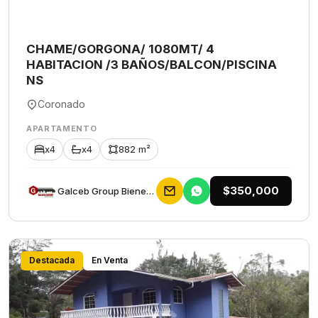
CHAME/GORGONA/ 1080MT/ 4
HABITACION /3 BAÑOS/BALCON/PISCINA
NS
Coronado
APARTAMENTO
x4
x4
882 m²
$350,000
Galceb Group Bienes Raices
Destacada
En Venta