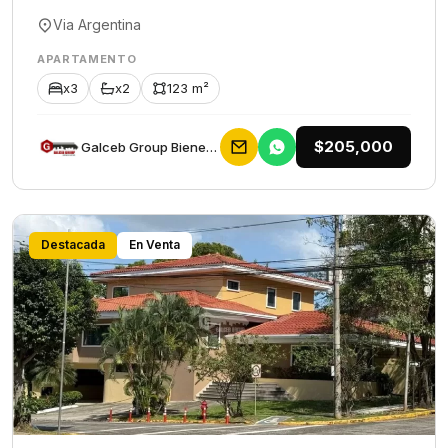
Via Argentina
APARTAMENTO
x3
x2
123 m²
$205,000
Galceb Group Bienes Raices
Destacada
En Venta