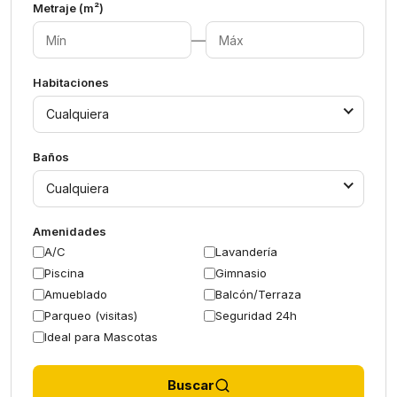
Metraje (m²)
—
Habitaciones
Cualquiera
Baños
Cualquiera
Amenidades
A/C
Lavandería
Piscina
Gimnasio
Amueblado
Balcón/Terraza
Parqueo (visitas)
Seguridad 24h
Ideal para Mascotas
Buscar