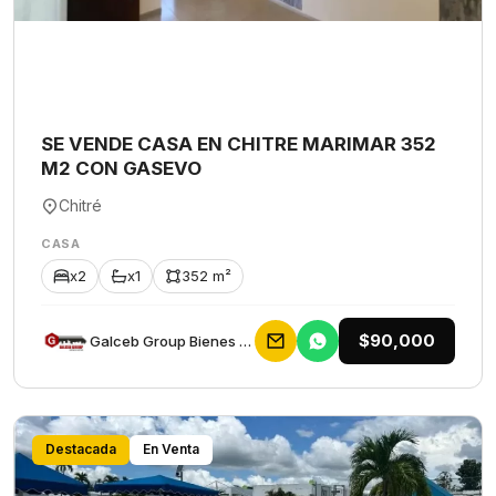
SE VENDE CASA EN CHITRE MARIMAR 352
M2 CON GASEVO
Chitré
CASA
x2
x1
352 m²
$90,000
Galceb Group Bienes Raices
Destacada
En Venta