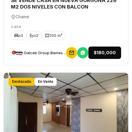
SE VENDE CASA EN NUEVA GORGONA 226
M2 DOS NIVELES CON BALCON
Chame
CASA
x3
x2
500 m²
$180,000
Galceb Group Bienes Raices
Destacada
En Venta