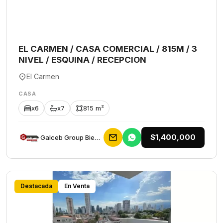
EL CARMEN / CASA COMERCIAL / 815M / 3
NIVEL / ESQUINA / RECEPCION
El Carmen
CASA
x6
x7
815 m²
$1,400,000
Galceb Group Bienes Raices
Destacada
En Venta