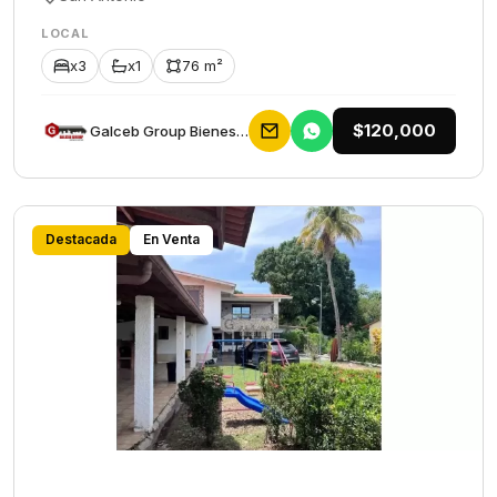
LOCAL
x3
x1
76 m²
$120,000
Galceb Group Bienes Raices
Destacada
En Venta