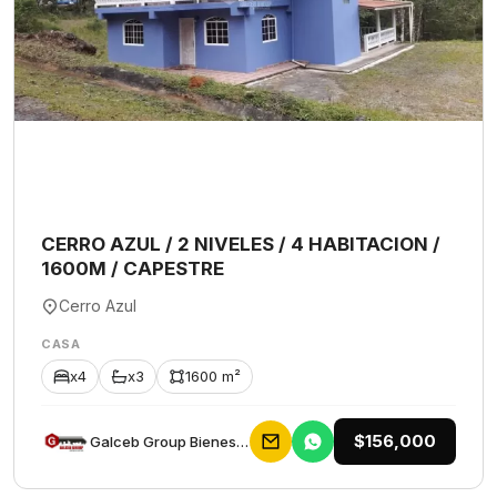
CERRO AZUL / 2 NIVELES / 4 HABITACION /
1600M / CAPESTRE
Cerro Azul
CASA
x4
x3
1600 m²
$156,000
Galceb Group Bienes Raices