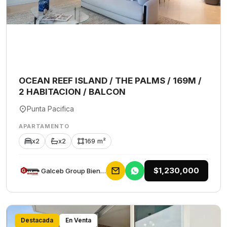
OCEAN REEF ISLAND / THE PALMS / 169M /
2 HABITACION / BALCON
Punta Pacifica
APARTAMENTO
x2
x2
169 m²
$1,230,000
Galceb Group Bienes Raices
Destacada
En Venta