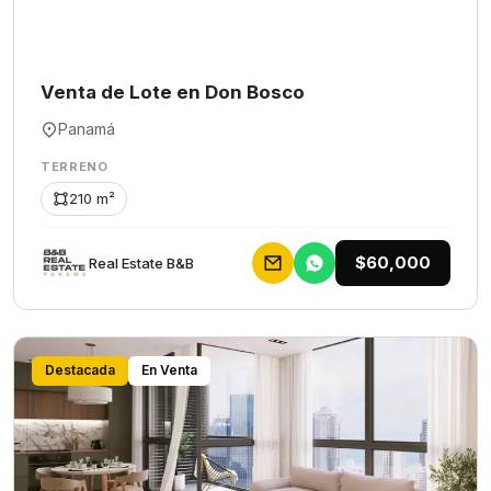
Venta de Lote en Don Bosco
Panamá
TERRENO
210 m²
$60,000
Rеаl Еstаtе В&В
Destacada
En Venta