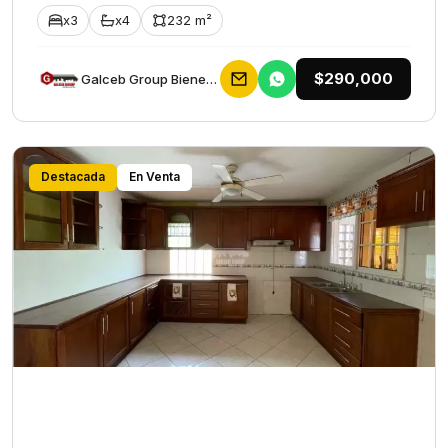
x3
x4
232 m²
$290,000
Galceb Group Bienes Raices
Destacada
En Venta