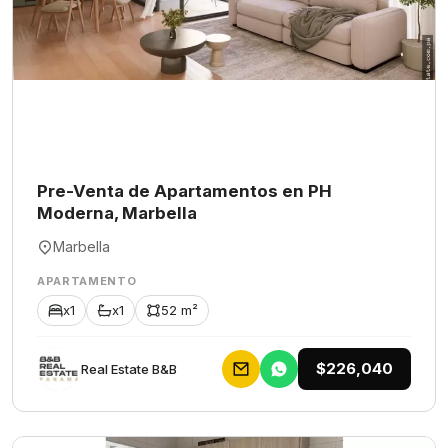
Pre-Venta de Apartamentos en PH
Moderna, Marbella
Marbella
APARTAMENTO
x1
x1
52 m²
$226,040
Rеаl Еstаtе В&В