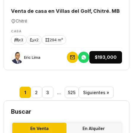
Venta de casa en Villas del Golf, Chitré. MB
Chitré
CASA
x3
x2
294 m²
$193,000
Eric Lima
1
2
3
…
525
Siguientes »
Buscar
En Venta
En Alquiler