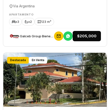
Via Argentina
APARTAMENTO
x3
x2
123 m²
$205,000
Galceb Group Bienes Raices
Destacada
En Venta