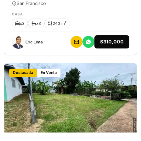
San Francisco
CASA
x3
x3
240 m²
$310,000
Eric Lima
Destacada
En Venta