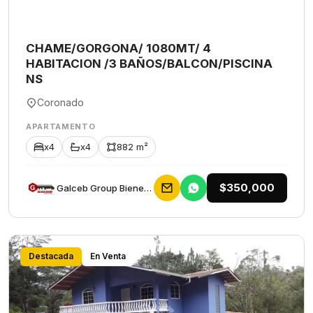
CHAME/GORGONA/ 1080MT/ 4
HABITACION /3 BAÑOS/BALCON/PISCINA
NS
Coronado
APARTAMENTO
x4
x4
882 m²
$350,000
Galceb Group Bienes Raices
Destacada
En Venta