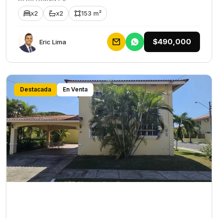
x2
x2
153 m²
$490,000
Eric Lima
Destacada
En Venta