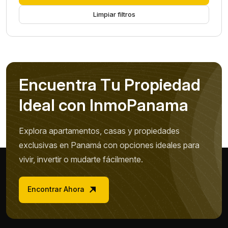
Limpiar filtros
E
n
c
u
e
n
t
r
a
T
u
P
r
o
p
i
e
d
a
d
I
d
e
a
l
c
o
n
I
n
m
o
P
a
n
a
m
a
Explora apartamentos, casas y propiedades
exclusivas en Panamá con opciones ideales para
vivir, invertir o mudarte fácilmente.
Encontrar Ahora