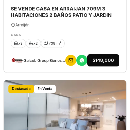
SE VENDE CASA EN ARRAIJAN 709M 3
HABITACIONES 2 BAÑOS PATIO Y JARDIN
Arraiján
CASA
x3
x2
709 m²
$148,000
Galceb Group Bienes Raices
Destacada
En Venta