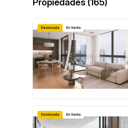
Propiedades (165)
Destacada
En Venta
Destacada
En Venta