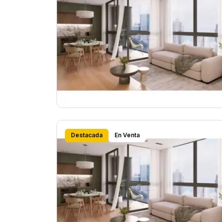
Destacada
En Venta