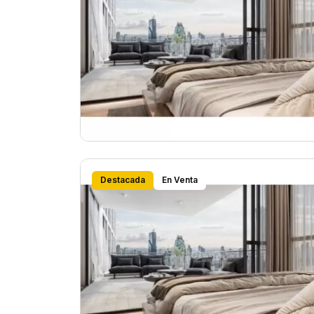
Destacada
En Venta