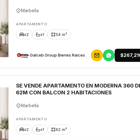
Marbella
APARTAMENTO
x2
x1
54 m²
$267,21
Galceb Group Bienes Raices
SE VENDE APARTAMENTO EN MODERNA 360 D
62M CON BALCON 2 HABITACIONES
Marbella
APARTAMENTO
x2
x1
62 m²