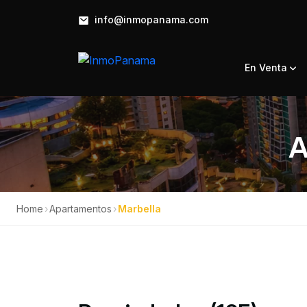
info@inmopanama.com
En Venta
A
Home
›
Apartamentos
›
Marbella