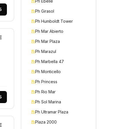
Ph Ebelle
5
Ph Girasol
Ph Humboldt Tower
Ph Mar Abierto
E
Ph Mar Plaza
Ph Marazul
Ph Marbella 47
Ph Monticello
Ph Princess
Ph Rio Mar
5
Ph Sol Marina
Ph Ultramar Plaza
Plaza 2000
E