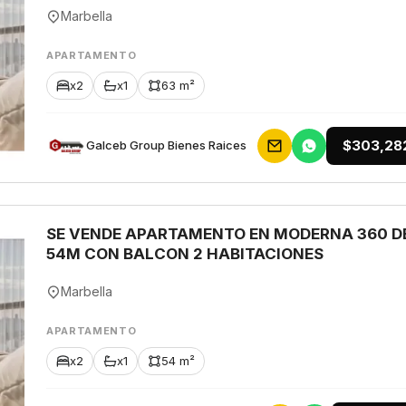
Marbella
APARTAMENTO
x2
x1
63 m²
$303,28
Galceb Group Bienes Raices
SE VENDE APARTAMENTO EN MODERNA 360 D
54M CON BALCON 2 HABITACIONES
Marbella
APARTAMENTO
x2
x1
54 m²