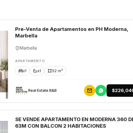
Pre-Venta de Apartamentos en PH Moderna,
Marbella
Marbella
APARTAMENTO
x1
x1
52 m²
$226,04
Rеаl Еstаtе В&В
SE VENDE APARTAMENTO EN MODERNA 360 D
63M CON BALCON 2 HABITACIONES