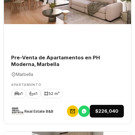
Pre-Venta de Apartamentos en PH
Moderna, Marbella
Marbella
APARTAMENTO
x1
x1
52 m²
$226,040
Rеаl Еstаtе В&В