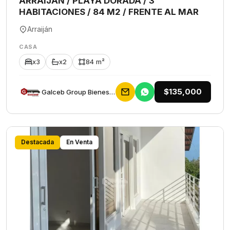
ARRAIJAN / PLAYA DORADA / 3
HABITACIONES / 84 M2 / FRENTE AL MAR
Arraiján
CASA
x3
x2
84 m²
$135,000
Galceb Group Bienes Raices
Destacada
En Venta