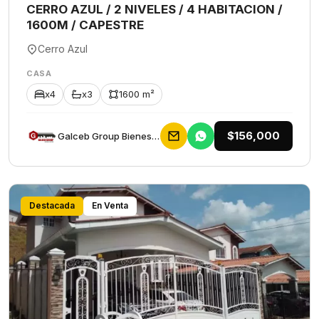
CERRO AZUL / 2 NIVELES / 4 HABITACION /
1600M / CAPESTRE
Cerro Azul
CASA
x4
x3
1600 m²
$156,000
Galceb Group Bienes Raices
Destacada
En Venta