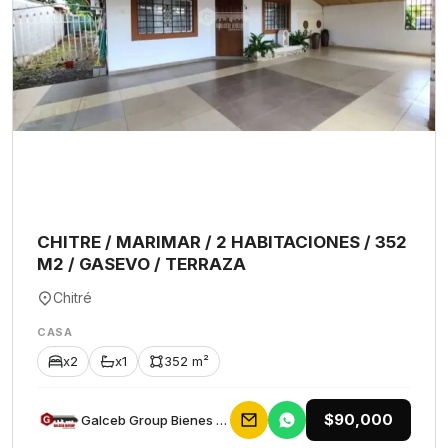
CHITRE / MARIMAR / 2 HABITACIONES / 352
M2 / GASEVO / TERRAZA
Chitré
CASA
x2
x1
352 m²
$90,000
Galceb Group Bienes Raices