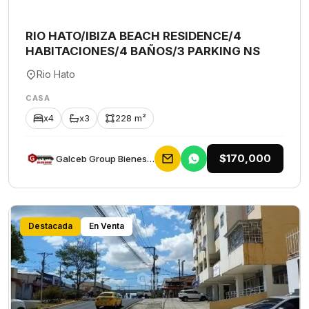
RIO HATO/IBIZA BEACH RESIDENCE/4
HABITACIONES/4 BAÑOS/3 PARKING NS
Rio Hato
CASA
x4
x3
228 m²
$170,000
Galceb Group Bienes Raices
Destacada
En Venta