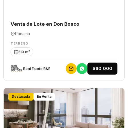
Venta de Lote en Don Bosco
Panamá
TERRENO
210 m²
$60,000
Rеаl Еstаtе В&В
Destacada
En Venta