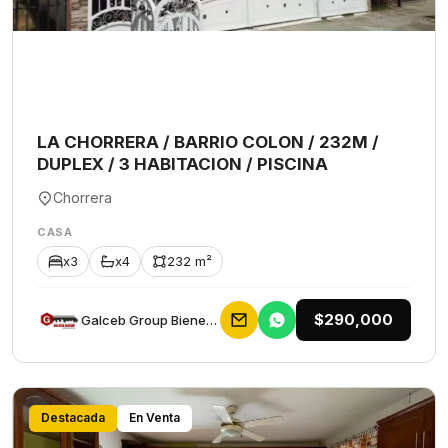
LA CHORRERA / BARRIO COLON / 232M /
DUPLEX / 3 HABITACION / PISCINA
Chorrera
CASA
x3
x4
232 m²
$290,000
Galceb Group Bienes Raices
Destacada
En Venta