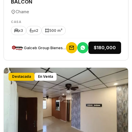
BALCON
Chame
CASA
x3
x2
500 m²
$180,000
Galceb Group Bienes Raices
Destacada
En Venta