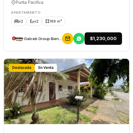
Punta Pacifica
APARTAMENTO
x2
x2
169 m²
$1,230,000
Galceb Group Bienes Raices
Destacada
En Venta