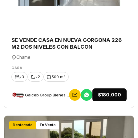
SE VENDE CASA EN NUEVA GORGONA 226
M2 DOS NIVELES CON BALCON
Chame
CASA
x3
x2
500 m²
$180,000
Galceb Group Bienes Raices
Destacada
En Venta