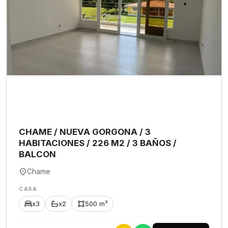
CHAME / NUEVA GORGONA / 3
HABITACIONES / 226 M2 / 3 BAÑOS /
BALCON
Chame
CASA
x3
x2
500 m²