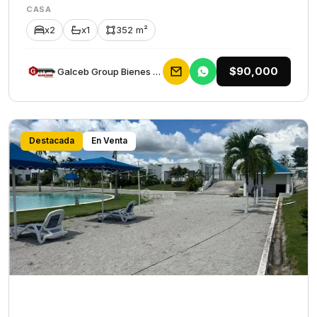
CASA
x2
x1
352 m²
$90,000
Galceb Group Bienes Raices
Destacada
En Venta