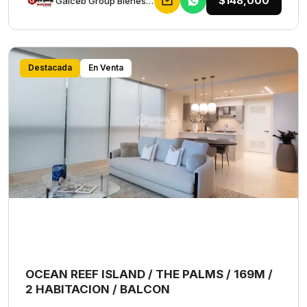
$148,000
Galceb Group Bienes Raices
Destacada
En Venta
OCEAN REEF ISLAND / THE PALMS / 169M /
2 HABITACION / BALCON