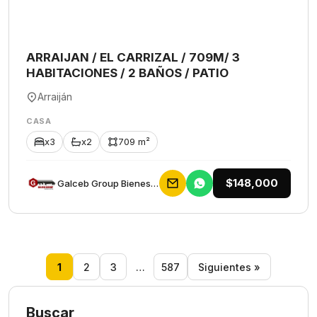
ARRAIJAN / EL CARRIZAL / 709M/ 3
HABITACIONES / 2 BAÑOS / PATIO
Arraiján
CASA
x3
x2
709 m²
$148,000
Galceb Group Bienes Raices
1
2
3
…
587
Siguientes »
Buscar