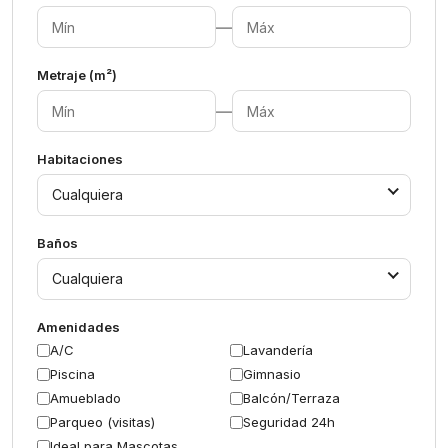
—
Metraje (m²)
—
Habitaciones
Cualquiera
Baños
Cualquiera
Amenidades
A/C
Lavandería
Piscina
Gimnasio
Amueblado
Balcón/Terraza
Parqueo (visitas)
Seguridad 24h
Ideal para Mascotas