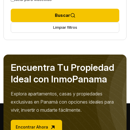
Buscar
Limpiar filtros
E
n
c
u
e
n
t
r
a
T
u
P
r
o
p
i
e
d
a
d
I
d
e
a
l
c
o
n
I
n
m
o
P
a
n
a
m
a
Explora apartamentos, casas y propiedades
exclusivas en Panamá con opciones ideales para
vivir, invertir o mudarte fácilmente.
Encontrar Ahora