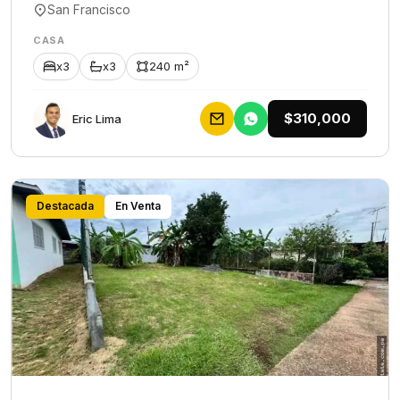
San Francisco
CASA
x3
x3
240 m²
$310,000
Eric Lima
Destacada
En Venta