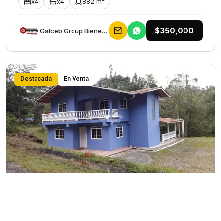
x4
x4
882 m²
$350,000
Galceb Group Bienes Raices
Destacada
En Venta