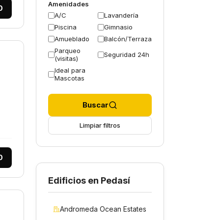
Amenidades
0
A/C
Lavandería
Piscina
Gimnasio
Amueblado
Balcón/Terraza
Parqueo
Seguridad 24h
(visitas)
Ideal para
Mascotas
Buscar
Limpiar filtros
0
Edificios en Pedasí
Andromeda Ocean Estates