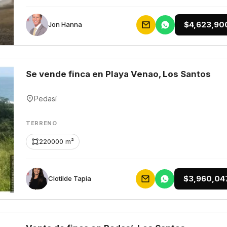
$4,623,90
Jon Hanna
Se vende finca en Playa Venao, Los Santos
Pedasí
TERRENO
220000 m²
$3,960,04
Clotilde Tapia