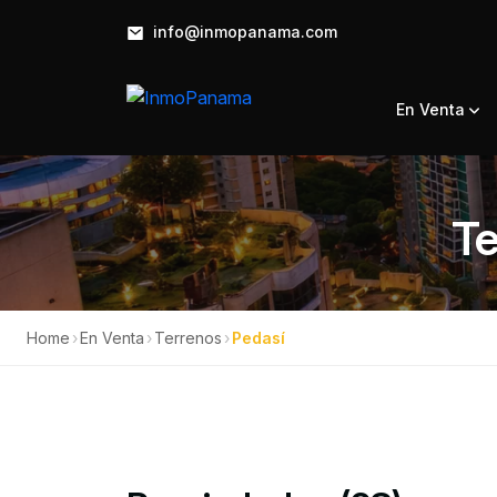
info@inmopanama.com
En Venta
Te
Home
›
En Venta
›
Terrenos
›
Pedasí