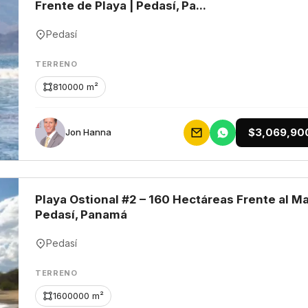
Frente de Playa | Pedasí, Pa...
Pedasí
TERRENO
810000 m²
$3,069,90
Jon Hanna
Playa Ostional #2 – 160 Hectáreas Frente al Ma
Pedasí, Panamá
Pedasí
TERRENO
1600000 m²