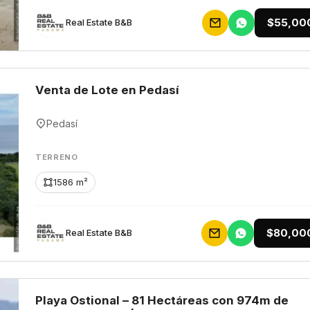
$55,00
Rеаl Еstаtе В&В
Venta de Lote en Pedasí
Pedasí
TERRENO
1586 m²
$80,00
Rеаl Еstаtе В&В
Playa Ostional – 81 Hectáreas con 974m de