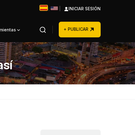
|
INICIAR SESIÓN
|
+ PUBLICAR
amientas
así