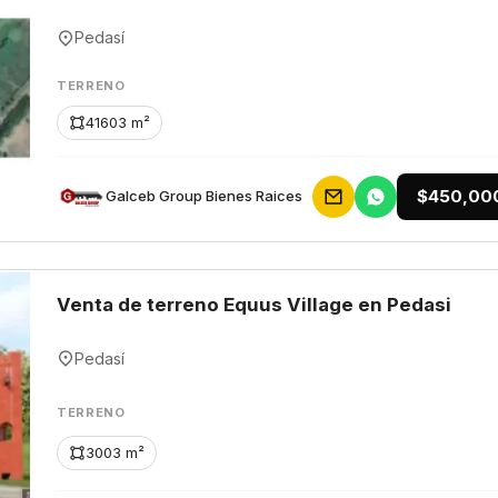
Pedasí
TERRENO
41603 m²
$450,00
Galceb Group Bienes Raices
Venta de terreno Equus Village en Pedasi
Pedasí
TERRENO
3003 m²