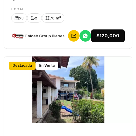
LOCAL
x3
x1
76 m²
$120,000
Galceb Group Bienes Raices
Destacada
En Venta