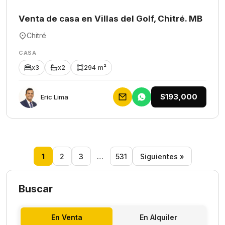
Venta de casa en Villas del Golf, Chitré. MB
Chitré
CASA
x3
x2
294 m²
$193,000
Eric Lima
1
2
3
…
531
Siguientes »
Buscar
En Venta
En Alquiler