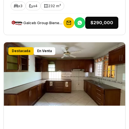
x3
x4
232 m²
$290,000
Galceb Group Bienes Raices
Destacada
En Venta