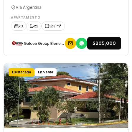
Via Argentina
APARTAMENTO
x3
x2
123 m²
$205,000
Galceb Group Bienes Raices
Destacada
En Venta