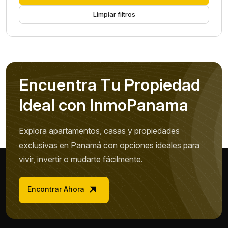
Limpiar filtros
E
n
c
u
e
n
t
r
a
T
u
P
r
o
p
i
e
d
a
d
I
d
e
a
l
c
o
n
I
n
m
o
P
a
n
a
m
a
Explora apartamentos, casas y propiedades
exclusivas en Panamá con opciones ideales para
vivir, invertir o mudarte fácilmente.
Encontrar Ahora