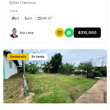
San Francisco
CASA
x3
x3
240 m²
$310,000
Eric Lima
Destacada
En Venta