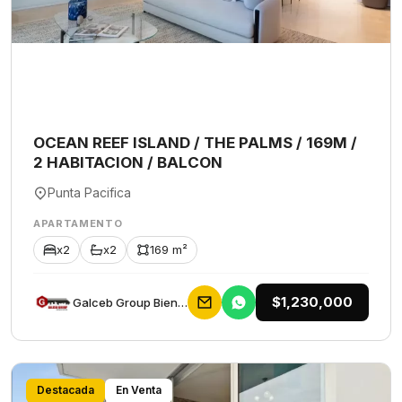
OCEAN REEF ISLAND / THE PALMS / 169M /
2 HABITACION / BALCON
Punta Pacifica
APARTAMENTO
x2
x2
169 m²
$1,230,000
Galceb Group Bienes Raices
Destacada
En Venta