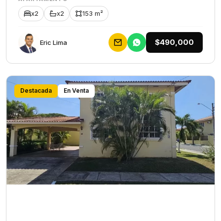
x2
x2
153 m²
$490,000
Eric Lima
Destacada
En Venta