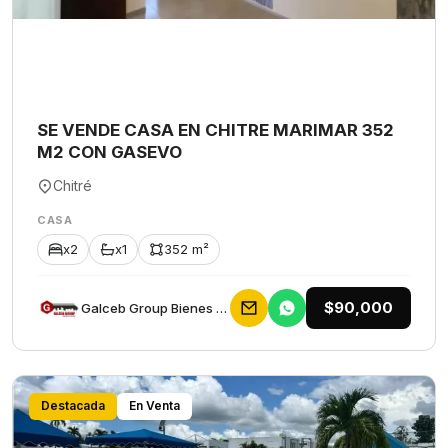
SE VENDE CASA EN CHITRE MARIMAR 352
M2 CON GASEVO
Chitré
CASA
x2
x1
352 m²
$90,000
Galceb Group Bienes Raices
Destacada
En Venta