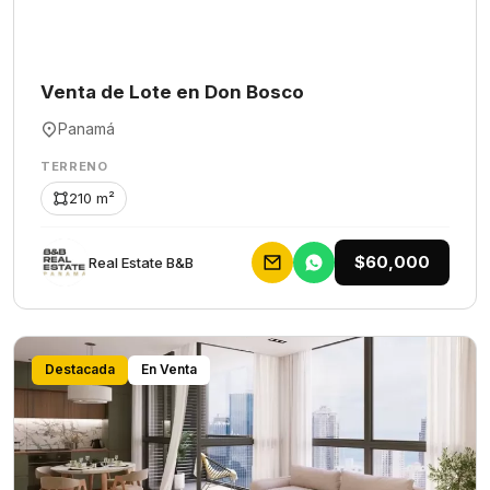
Venta de Lote en Don Bosco
Panamá
TERRENO
210 m²
$60,000
Rеаl Еstаtе В&В
Destacada
En Venta