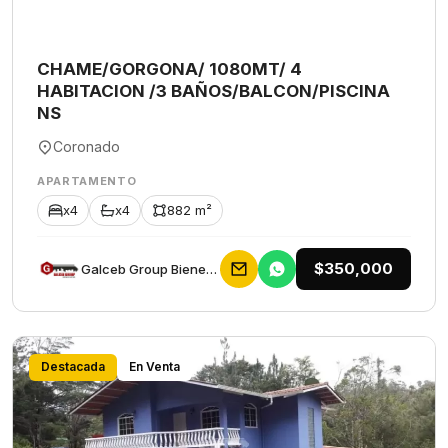
CHAME/GORGONA/ 1080MT/ 4
HABITACION /3 BAÑOS/BALCON/PISCINA
NS
Coronado
APARTAMENTO
x4
x4
882 m²
$350,000
Galceb Group Bienes Raices
Destacada
En Venta