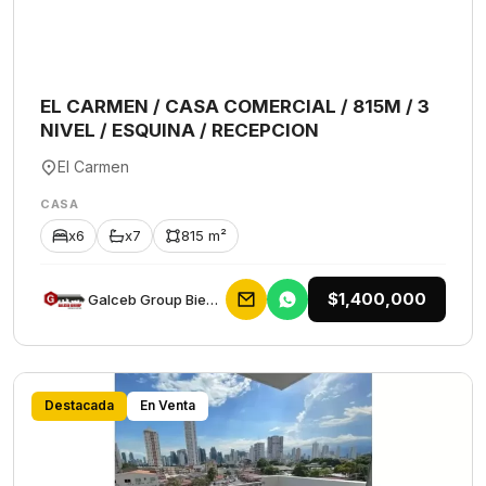
EL CARMEN / CASA COMERCIAL / 815M / 3
NIVEL / ESQUINA / RECEPCION
El Carmen
CASA
x6
x7
815 m²
$1,400,000
Galceb Group Bienes Raices
Destacada
En Venta