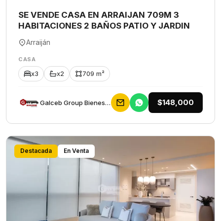
SE VENDE CASA EN ARRAIJAN 709M 3
HABITACIONES 2 BAÑOS PATIO Y JARDIN
Arraiján
CASA
x3
x2
709 m²
$148,000
Galceb Group Bienes Raices
Destacada
En Venta