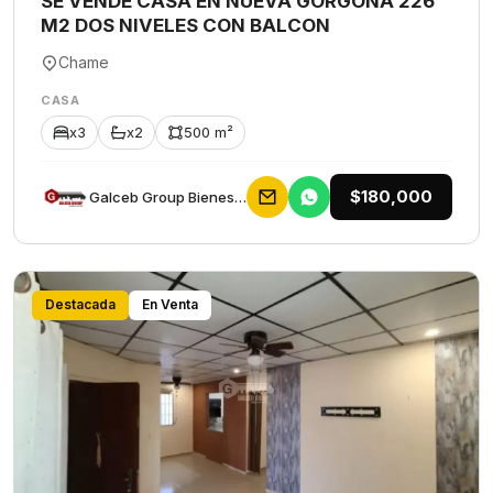
SE VENDE CASA EN NUEVA GORGONA 226
M2 DOS NIVELES CON BALCON
Chame
CASA
x3
x2
500 m²
$180,000
Galceb Group Bienes Raices
Destacada
En Venta