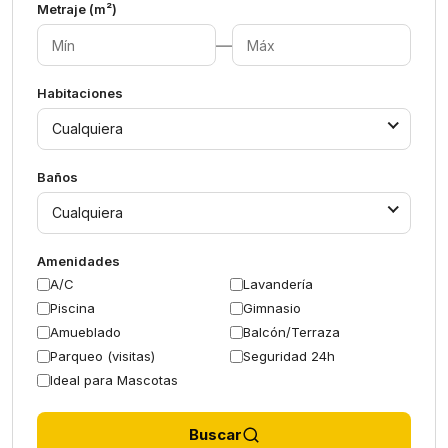
Metraje (m²)
—
Habitaciones
Cualquiera
Baños
Cualquiera
Amenidades
A/C
Lavandería
Piscina
Gimnasio
Amueblado
Balcón/Terraza
Parqueo (visitas)
Seguridad 24h
Ideal para Mascotas
Buscar