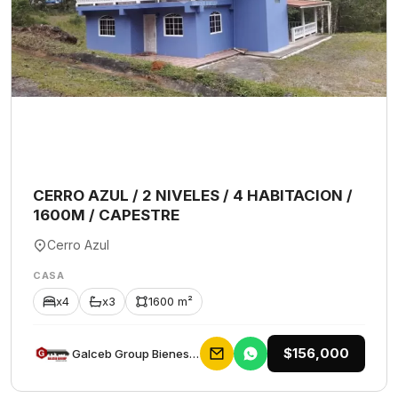
CERRO AZUL / 2 NIVELES / 4 HABITACION /
1600M / CAPESTRE
Cerro Azul
CASA
x4
x3
1600 m²
$156,000
Galceb Group Bienes Raices