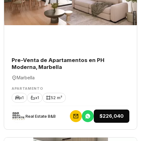
Pre-Venta de Apartamentos en PH
Moderna, Marbella
Marbella
APARTAMENTO
x1
x1
52 m²
$226,040
Rеаl Еstаtе В&В