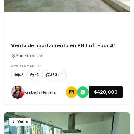
Venta de apartamento en PH Loft Four 41
San Francisco
APARTAMENTO
x2
x2
383 m²
$420,000
Kimberly Herrera
En Venta