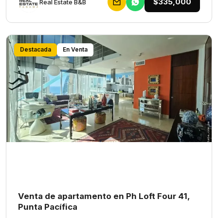
$335,000
Rеаl Еstаtе В&В
Destacada
En Venta
Venta de apartamento en Ph Loft Four 41,
Punta Pacífica