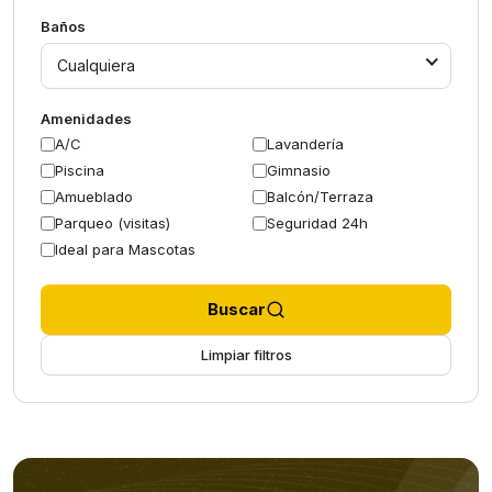
Baños
Cualquiera
Amenidades
A/C
Lavandería
Piscina
Gimnasio
Amueblado
Balcón/Terraza
Parqueo (visitas)
Seguridad 24h
Ideal para Mascotas
Buscar
Limpiar filtros