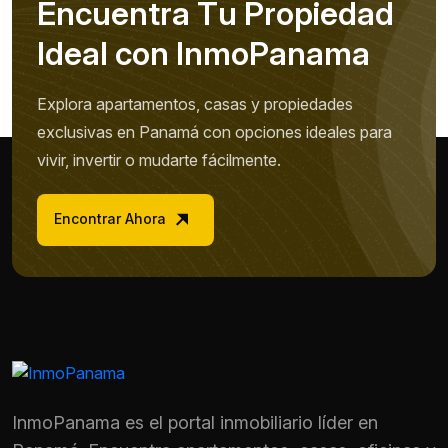
E
n
c
u
e
n
t
r
a
T
u
P
r
o
p
i
e
d
a
d
I
d
e
a
l
c
o
n
I
n
m
o
P
a
n
a
m
a
Explora apartamentos, casas y propiedades
exclusivas en Panamá con opciones ideales para
vivir, invertir o mudarte fácilmente.
Encontrar Ahora
InmoPanama es el portal inmobiliario líder en