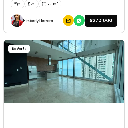
x1
x1
177 m²
$270,000
Kimberly Herrera
En Venta