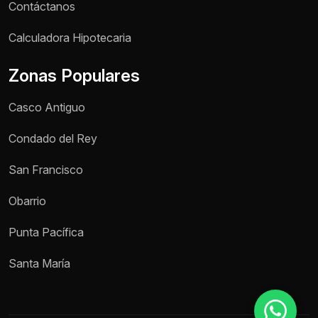
Contáctanos
Nombre *
Calculadora Hipotecaria
Zonas Populares
Teléfono / WhatsApp *
Casco Antiguo
Motivo de consulta *
Condado del Rey
Selecciona una opción
San Francisco
Mensaje *
Obarrio
Punta Pacífica
Enviar mensaje
Santa María