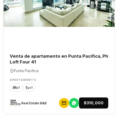
Venta de apartamento en Punta Pacífica, Ph
Loft Four 41
Punta Pacifica
APARTAMENTO
x1
x1
$310,000
Rеаl Еstаtе В&В