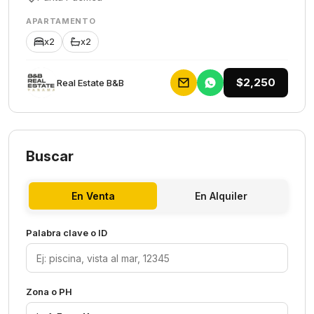
APARTAMENTO
x2
x2
$2,250
Rеаl Еstаtе В&В
Buscar
En Venta
En Alquiler
Palabra clave o ID
Zona o PH