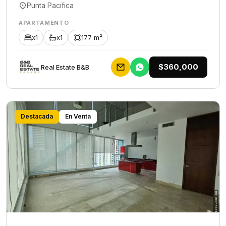
Punta Pacifica
APARTAMENTO
x1
x1
177 m²
$360,000
Rеаl Еstаtе В&В
Destacada
En Venta