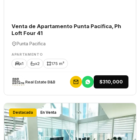
Venta de Apartamento Punta Pacífica, Ph
Loft Four 41
Punta Pacifica
APARTAMENTO
x1
x2
175 m²
$310,000
Rеаl Еstаtе В&В
Destacada
En Venta