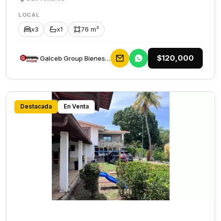
LOCAL
x3
x1
76 m²
$120,000
Galceb Group Bienes Raices
Destacada
En Venta