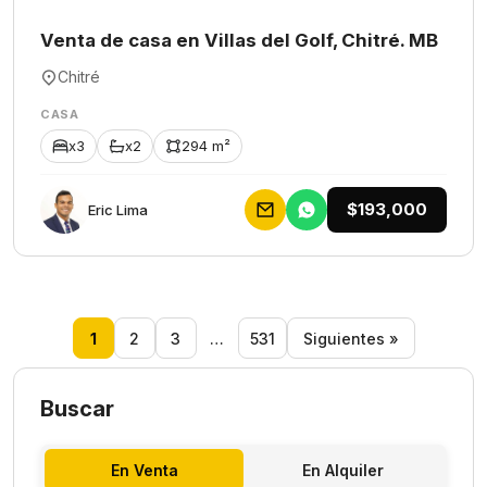
Venta de casa en Villas del Golf, Chitré. MB
Chitré
CASA
x3
x2
294 m²
$193,000
Eric Lima
1
2
3
…
531
Siguientes »
Buscar
En Venta
En Alquiler