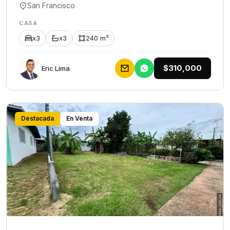
San Francisco
CASA
x3
x3
240 m²
$310,000
Eric Lima
Destacada
En Venta