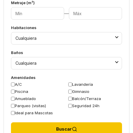
Metraje (m²)
—
Habitaciones
Cualquiera
Baños
Cualquiera
Amenidades
A/C
Lavandería
Piscina
Gimnasio
Amueblado
Balcón/Terraza
Parqueo (visitas)
Seguridad 24h
Ideal para Mascotas
Buscar