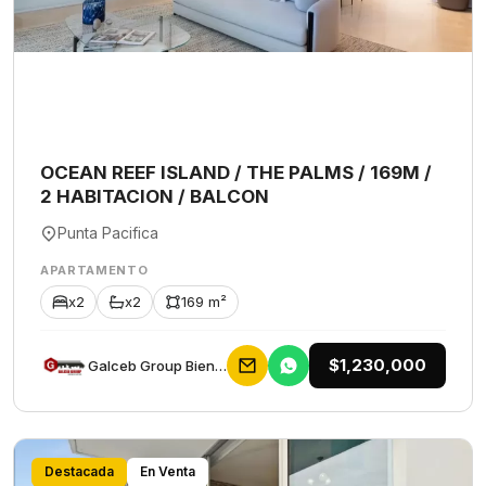
OCEAN REEF ISLAND / THE PALMS / 169M /
2 HABITACION / BALCON
Punta Pacifica
APARTAMENTO
x2
x2
169 m²
$1,230,000
Galceb Group Bienes Raices
Destacada
En Venta