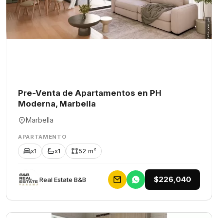
Pre-Venta de Apartamentos en PH
Moderna, Marbella
Marbella
APARTAMENTO
x1
x1
52 m²
$226,040
Rеаl Еstаtе В&В