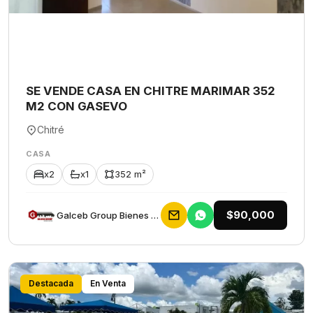
SE VENDE CASA EN CHITRE MARIMAR 352
M2 CON GASEVO
Chitré
CASA
x2
x1
352 m²
$90,000
Galceb Group Bienes Raices
Destacada
En Venta