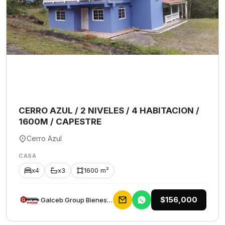
CERRO AZUL / 2 NIVELES / 4 HABITACION /
1600M / CAPESTRE
Cerro Azul
CASA
x4
x3
1600 m²
$156,000
Galceb Group Bienes Raices