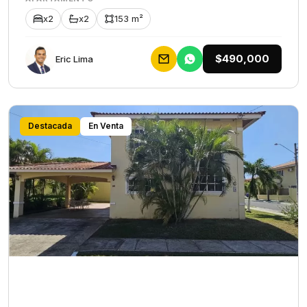
x2
x2
153 m²
$490,000
Eric Lima
Destacada
En Venta