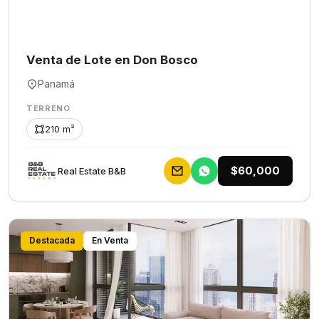
Venta de Lote en Don Bosco
Panamá
TERRENO
210 m²
$60,000
Rеаl Еstаtе В&В
Destacada
En Venta