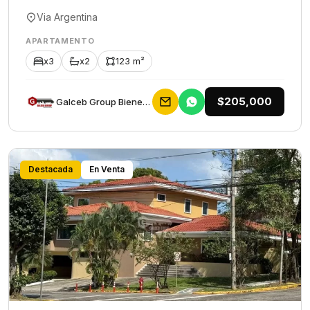
Via Argentina
APARTAMENTO
x3
x2
123 m²
$205,000
Galceb Group Bienes Raices
Destacada
En Venta