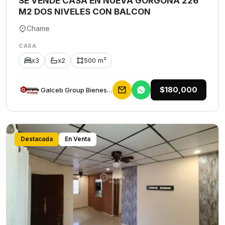
SE VENDE CASA EN NUEVA GORGONA 226
M2 DOS NIVELES CON BALCON
Chame
CASA
x3
x2
500 m²
$180,000
Galceb Group Bienes Raices
Destacada
En Venta