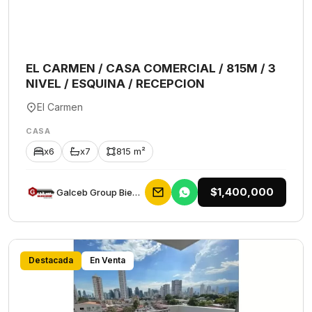
EL CARMEN / CASA COMERCIAL / 815M / 3
NIVEL / ESQUINA / RECEPCION
El Carmen
CASA
x6
x7
815 m²
$1,400,000
Galceb Group Bienes Raices
Destacada
En Venta