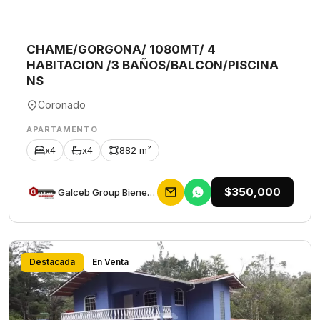
CHAME/GORGONA/ 1080MT/ 4
HABITACION /3 BAÑOS/BALCON/PISCINA
NS
Coronado
APARTAMENTO
x4
x4
882 m²
$350,000
Galceb Group Bienes Raices
Destacada
En Venta