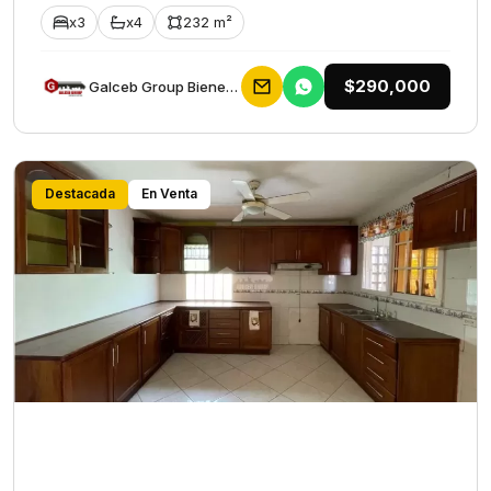
x3
x4
232 m²
$290,000
Galceb Group Bienes Raices
Destacada
En Venta