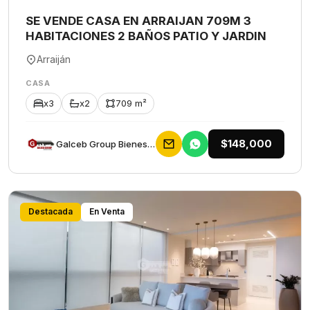
SE VENDE CASA EN ARRAIJAN 709M 3
HABITACIONES 2 BAÑOS PATIO Y JARDIN
Arraiján
CASA
x3
x2
709 m²
$148,000
Galceb Group Bienes Raices
Destacada
En Venta