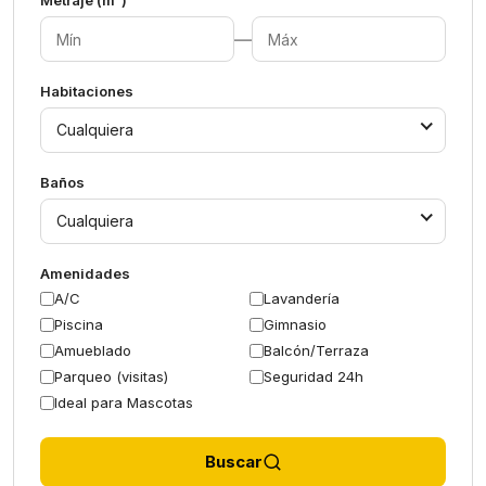
Metraje (m²)
—
Habitaciones
Cualquiera
Baños
Cualquiera
Amenidades
A/C
Lavandería
Piscina
Gimnasio
Amueblado
Balcón/Terraza
Parqueo (visitas)
Seguridad 24h
Ideal para Mascotas
Buscar