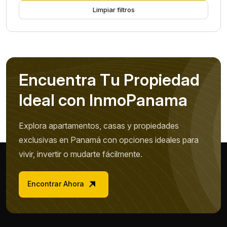
Limpiar filtros
E
n
c
u
e
n
t
r
a
T
u
P
r
o
p
i
e
d
a
d
I
d
e
a
l
c
o
n
I
n
m
o
P
a
n
a
m
a
Explora apartamentos, casas y propiedades
exclusivas en Panamá con opciones ideales para
vivir, invertir o mudarte fácilmente.
Encontrar Ahora