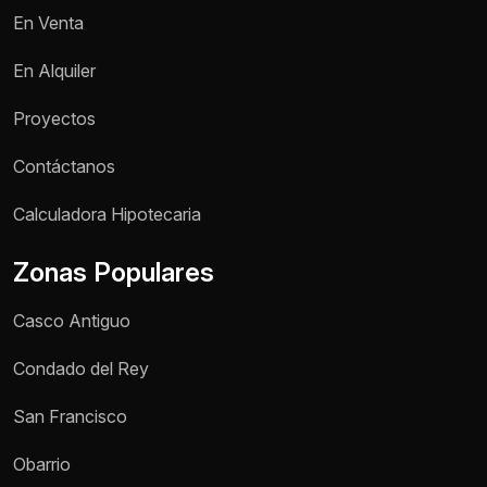
En Venta
En Alquiler
Proyectos
Contáctanos
Nombre *
Calculadora Hipotecaria
Zonas Populares
Teléfono / WhatsApp *
Casco Antiguo
Motivo de consulta *
Condado del Rey
Selecciona una opción
San Francisco
Mensaje *
Obarrio