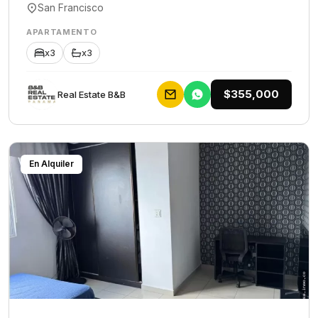
San Francisco
APARTAMENTO
x3
x3
$355,000
Rеаl Еstаtе В&В
En Alquiler