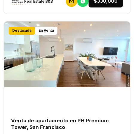
$330,000
Rеаl Еstаtе В&В
Destacada
En Venta
Venta de apartamento en PH Premium
Tower, San Francisco