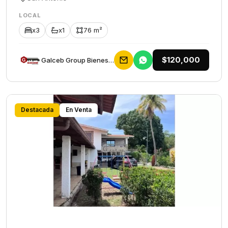
LOCAL
x3
x1
76 m²
$120,000
Galceb Group Bienes Raices
Destacada
En Venta