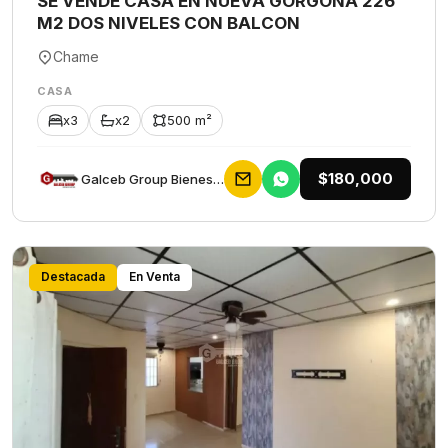
SE VENDE CASA EN NUEVA GORGONA 226
M2 DOS NIVELES CON BALCON
Chame
CASA
x3
x2
500 m²
$180,000
Galceb Group Bienes Raices
Destacada
En Venta