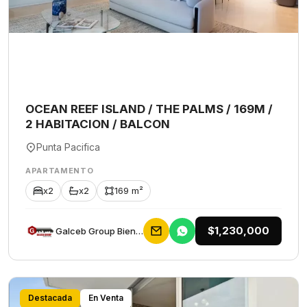
OCEAN REEF ISLAND / THE PALMS / 169M /
2 HABITACION / BALCON
Punta Pacifica
APARTAMENTO
x2
x2
169 m²
$1,230,000
Galceb Group Bienes Raices
Destacada
En Venta