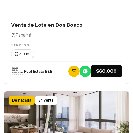
Venta de Lote en Don Bosco
Panamá
TERRENO
210 m²
$60,000
Rеаl Еstаtе В&В
Destacada
En Venta