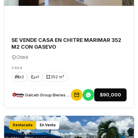
SE VENDE CASA EN CHITRE MARIMAR 352
M2 CON GASEVO
Chitré
CASA
x2
x1
352 m²
$90,000
Galceb Group Bienes Raices
Destacada
En Venta