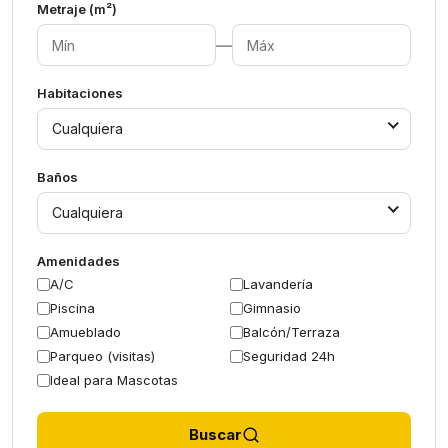
Metraje (m²)
—
Habitaciones
Cualquiera
Baños
Cualquiera
Amenidades
A/C
Lavandería
Piscina
Gimnasio
Amueblado
Balcón/Terraza
Parqueo (visitas)
Seguridad 24h
Ideal para Mascotas
Buscar