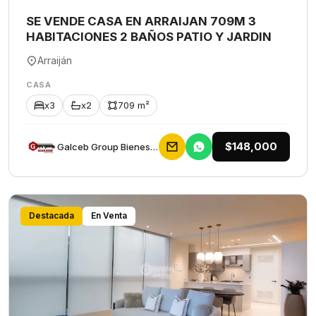
SE VENDE CASA EN ARRAIJAN 709M 3
HABITACIONES 2 BAÑOS PATIO Y JARDIN
Arraiján
CASA
x3
x2
709 m²
$148,000
Galceb Group Bienes Raices
Destacada
En Venta