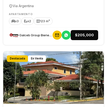
Via Argentina
APARTAMENTO
x3
x2
123 m²
$205,000
Galceb Group Bienes Raices
Destacada
En Venta