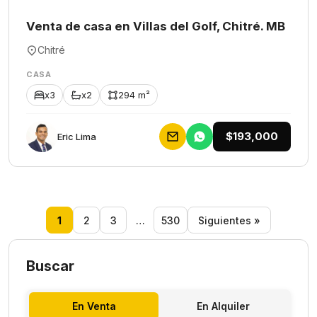
Venta de casa en Villas del Golf, Chitré. MB
Chitré
CASA
x3
x2
294 m²
$193,000
Eric Lima
1
2
3
…
530
Siguientes »
Buscar
En Venta
En Alquiler