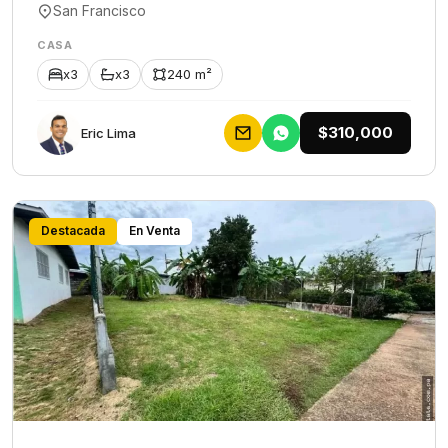
San Francisco
CASA
x3
x3
240 m²
$310,000
Eric Lima
Destacada
En Venta