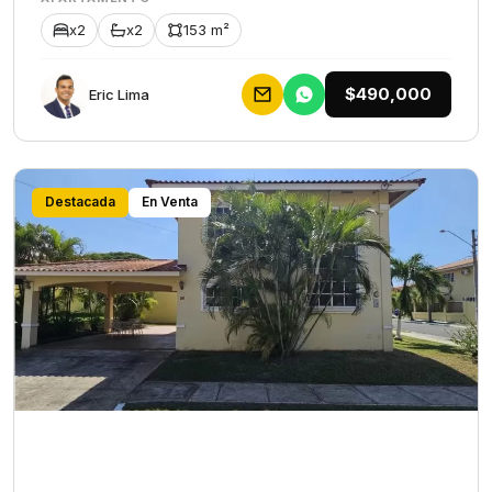
x2
x2
153 m²
$490,000
Eric Lima
Destacada
En Venta