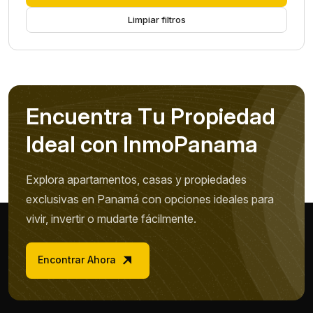
Limpiar filtros
E
n
c
u
e
n
t
r
a
T
u
P
r
o
p
i
e
d
a
d
I
d
e
a
l
c
o
n
I
n
m
o
P
a
n
a
m
a
Explora apartamentos, casas y propiedades
exclusivas en Panamá con opciones ideales para
vivir, invertir o mudarte fácilmente.
Encontrar Ahora