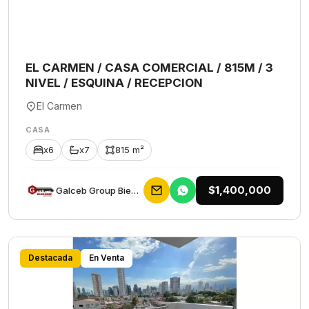
EL CARMEN / CASA COMERCIAL / 815M / 3
NIVEL / ESQUINA / RECEPCION
El Carmen
CASA
x6
x7
815 m²
$1,400,000
Galceb Group Bienes Raices
Destacada
En Venta