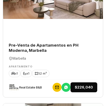
Pre-Venta de Apartamentos en PH
Moderna, Marbella
Marbella
APARTAMENTO
x1
x1
52 m²
$226,040
Rеаl Еstаtе В&В