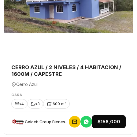
CERRO AZUL / 2 NIVELES / 4 HABITACION /
1600M / CAPESTRE
Cerro Azul
CASA
x4
x3
1600 m²
$156,000
Galceb Group Bienes Raices