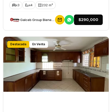
x3
x4
232 m²
$290,000
Galceb Group Bienes Raices
Destacada
En Venta