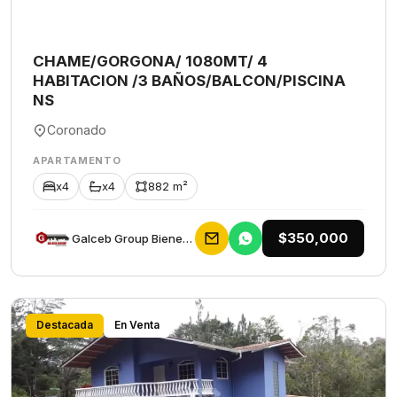
CHAME/GORGONA/ 1080MT/ 4
HABITACION /3 BAÑOS/BALCON/PISCINA
NS
Coronado
APARTAMENTO
x4
x4
882 m²
$350,000
Galceb Group Bienes Raices
Destacada
En Venta