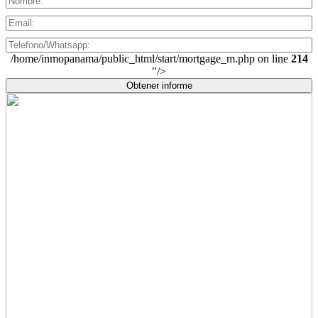
/home/inmopanama/public_html/start/mortgage_m.php on line
214
"/>