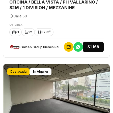
OFICINA / BELLA VISTA / PH VALLARINO /
82M / 1 DIVISION / MEZZANINE
Calle 50
OFICINA
x1
x2
82 m²
$1,168
Galceb Group Bienes Raices
Destacada
En Alquiler