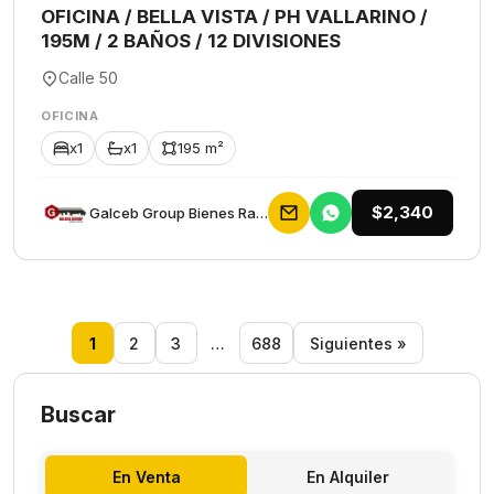
OFICINA / BELLA VISTA / PH VALLARINO /
195M / 2 BAÑOS / 12 DIVISIONES
Calle 50
OFICINA
x1
x1
195 m²
$2,340
Galceb Group Bienes Raices
1
2
3
…
688
Siguientes »
Buscar
En Venta
En Alquiler