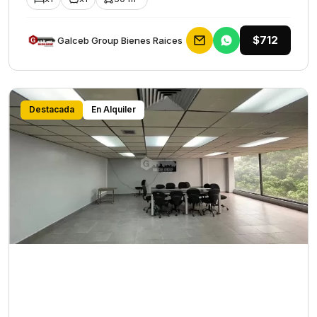
$712
Galceb Group Bienes Raices
Destacada
En Alquiler