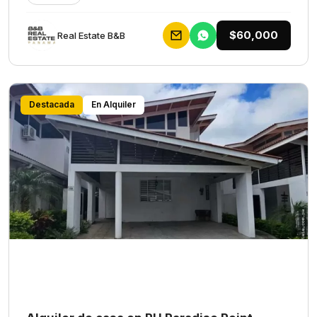
$60,000
Rеаl Еstаtе В&В
Destacada
En Alquiler