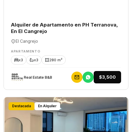
Alquiler de Apartamento en PH Terranova,
En El Cangrejo
El Cangrejo
APARTAMENTO
x3
x3
280 m²
$3,500
Rеаl Еstаtе В&В
Destacada
En Alquiler