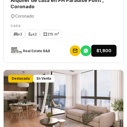
Alquiler de casa en PH Paradise Point ,
Coronado
Coronado
CASA
x3
x2
215 m²
$1,800
Rеаl Еstаtе В&В
Destacada
En Venta