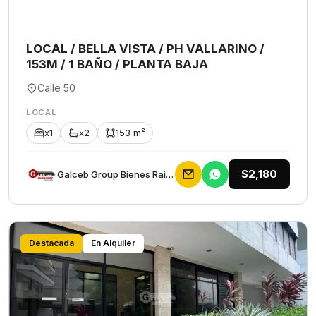
LOCAL / BELLA VISTA / PH VALLARINO /
153M / 1 BAÑO / PLANTA BAJA
Calle 50
LOCAL
x1
x2
153 m²
$2,180
Galceb Group Bienes Raices
Destacada
En Alquiler