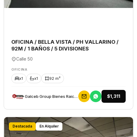
OFICINA / BELLA VISTA / PH VALLARINO /
92M / 1 BAÑOS / 5 DIVISIONES
Calle 50
OFICINA
x1
x1
92 m²
$1,311
Galceb Group Bienes Raices
Destacada
En Alquiler