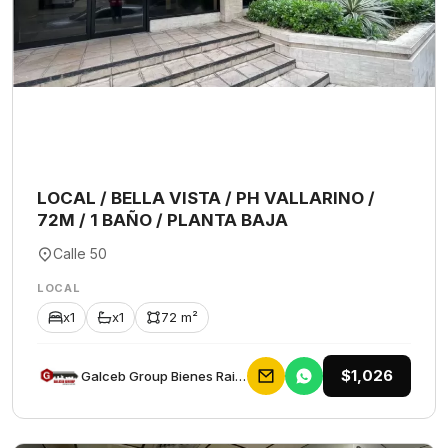
LOCAL / BELLA VISTA / PH VALLARINO /
72M / 1 BAÑO / PLANTA BAJA
Calle 50
LOCAL
x1
x1
72 m²
$1,026
Galceb Group Bienes Raices