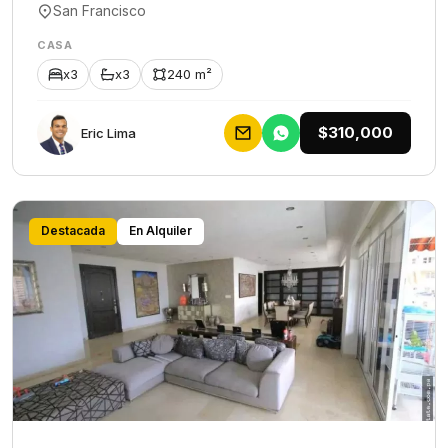
San Francisco
CASA
x3
x3
240 m²
$310,000
Eric Lima
Destacada
En Alquiler