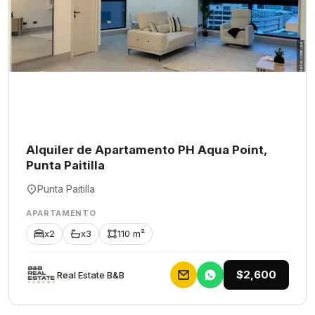
Alquiler de Apartamento PH Aqua Point,
Punta Paitilla
Punta Paitilla
APARTAMENTO
x2
x3
110 m²
$2,600
Rеаl Еstаtе В&В