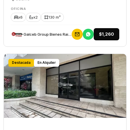
OFICINA
x6
x2
130 m²
$1,260
Galceb Group Bienes Raices
Destacada
En Alquiler