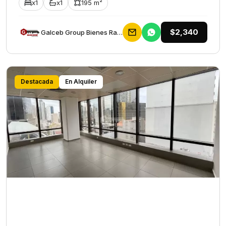
x1
x1
195 m²
$2,340
Galceb Group Bienes Raices
Destacada
En Alquiler