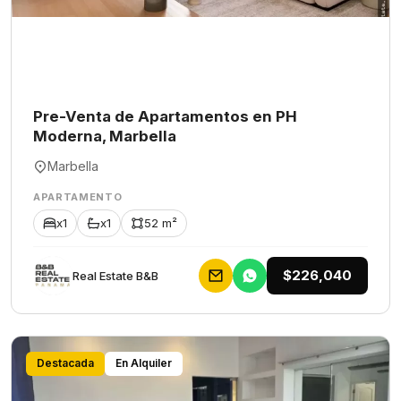
Pre-Venta de Apartamentos en PH
Moderna, Marbella
Marbella
APARTAMENTO
x1
x1
52 m²
$226,040
Rеаl Еstаtе В&В
Destacada
En Alquiler