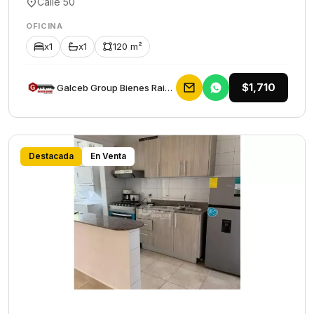
Calle 50
OFICINA
x1
x1
120 m²
$1,710
Galceb Group Bienes Raices
Destacada
En Venta