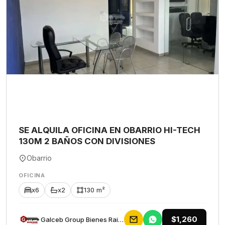
SE ALQUILA OFICINA EN OBARRIO HI-TECH
130M 2 BAÑOS CON DIVISIONES
Obarrio
OFICINA
x6
x2
130 m²
$1,260
Galceb Group Bienes Raices