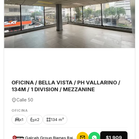
OFICINA / BELLA VISTA / PH VALLARINO /
134M / 1 DIVISION / MEZZANINE
Calle 50
OFICINA
x1
x2
134 m²
$1,909
Galceb Group Bienes Raices