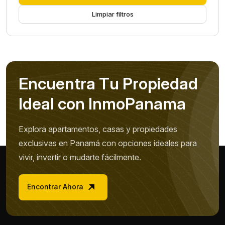
Limpiar filtros
E
n
c
u
e
n
t
r
a
T
u
P
r
o
p
i
e
d
a
d
I
d
e
a
l
c
o
n
I
n
m
o
P
a
n
a
m
a
Explora apartamentos, casas y propiedades
exclusivas en Panamá con opciones ideales para
vivir, invertir o mudarte fácilmente.
Encontrar Ahora