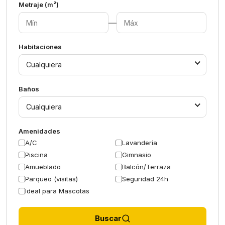
Metraje (m²)
—
Habitaciones
Cualquiera
Baños
Cualquiera
Amenidades
A/C
Lavandería
Piscina
Gimnasio
Amueblado
Balcón/Terraza
Parqueo (visitas)
Seguridad 24h
Ideal para Mascotas
Buscar