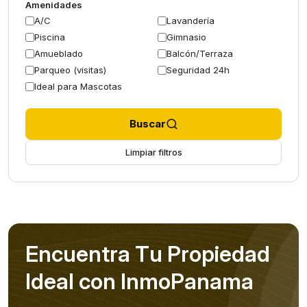
Amenidades
A/C
Lavandería
Piscina
Gimnasio
Amueblado
Balcón/Terraza
Parqueo (visitas)
Seguridad 24h
Ideal para Mascotas
Buscar
Limpiar filtros
E
n
c
u
e
n
t
r
a
T
u
P
r
o
p
i
e
d
a
d
I
d
e
a
l
c
o
n
I
n
m
o
P
a
n
a
m
a