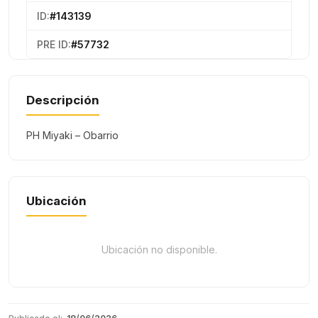
ID:
#143139
PRE ID:
#57732
Descripción
PH Miyaki – Obarrio
Ubicación
Ubicación no disponible.