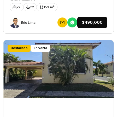
x2
x2
153 m²
$490,000
Eric Lima
Destacada
En Venta