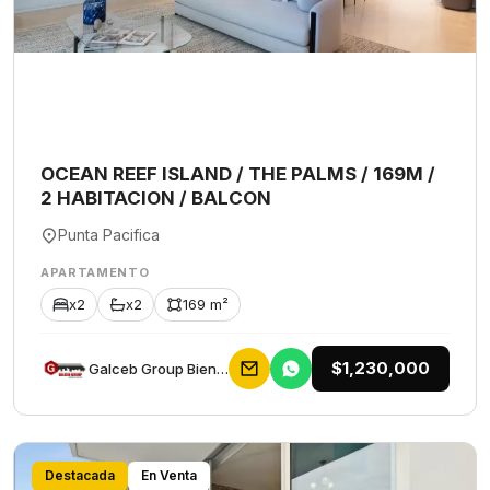
OCEAN REEF ISLAND / THE PALMS / 169M /
2 HABITACION / BALCON
Punta Pacifica
APARTAMENTO
x2
x2
169 m²
$1,230,000
Galceb Group Bienes Raices
Destacada
En Venta