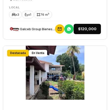
LOCAL
x3
x1
76 m²
$120,000
Galceb Group Bienes Raices
Destacada
En Venta