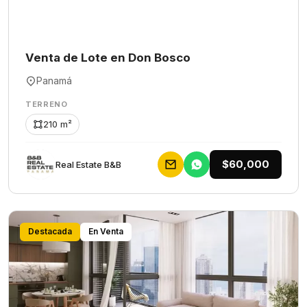
Venta de Lote en Don Bosco
Panamá
TERRENO
210 m²
$60,000
Rеаl Еstаtе В&В
Destacada
En Venta