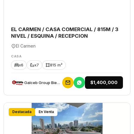
EL CARMEN / CASA COMERCIAL / 815M / 3
NIVEL / ESQUINA / RECEPCION
El Carmen
CASA
x6
x7
815 m²
$1,400,000
Galceb Group Bienes Raices
Destacada
En Venta