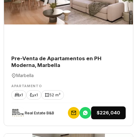
Pre-Venta de Apartamentos en PH
Moderna, Marbella
Marbella
APARTAMENTO
x1
x1
52 m²
$226,040
Rеаl Еstаtе В&В