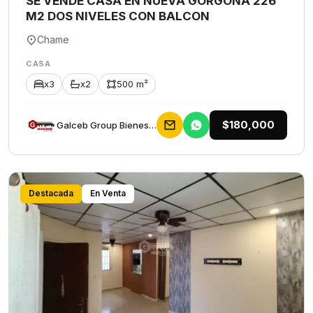
SE VENDE CASA EN NUEVA GORGONA 226
M2 DOS NIVELES CON BALCON
Chame
CASA
x3
x2
500 m²
$180,000
Galceb Group Bienes Raices
Destacada
En Venta