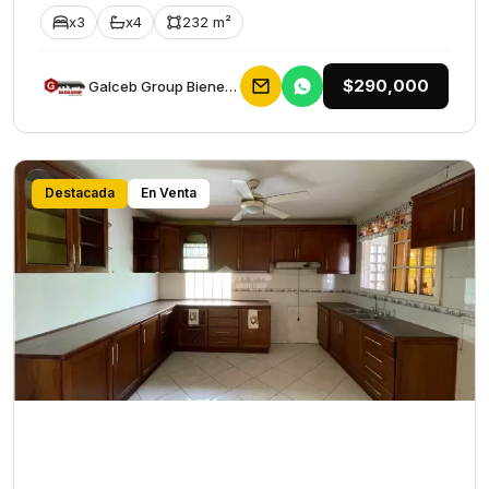
x3
x4
232 m²
$290,000
Galceb Group Bienes Raices
Destacada
En Venta