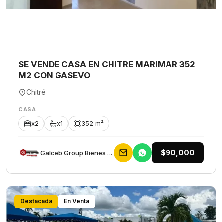
SE VENDE CASA EN CHITRE MARIMAR 352
M2 CON GASEVO
Chitré
CASA
x2
x1
352 m²
$90,000
Galceb Group Bienes Raices
Destacada
En Venta