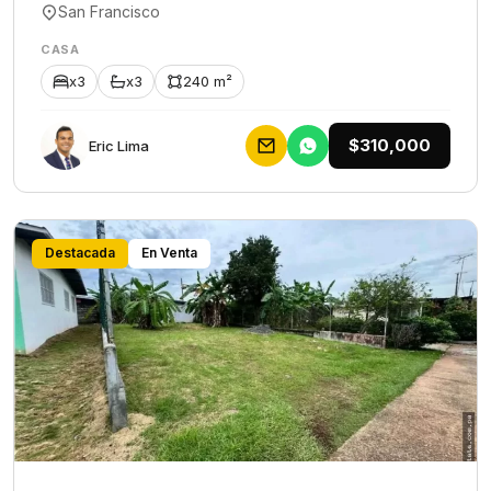
San Francisco
CASA
x3
x3
240 m²
$310,000
Eric Lima
Destacada
En Venta