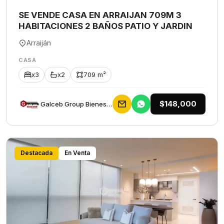
SE VENDE CASA EN ARRAIJAN 709M 3
HABITACIONES 2 BAÑOS PATIO Y JARDIN
Arraiján
CASA
x3
x2
709 m²
$148,000
Galceb Group Bienes Raices
Destacada
En Venta