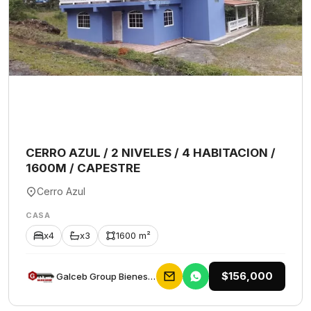
CERRO AZUL / 2 NIVELES / 4 HABITACION /
1600M / CAPESTRE
Cerro Azul
CASA
x4
x3
1600 m²
$156,000
Galceb Group Bienes Raices