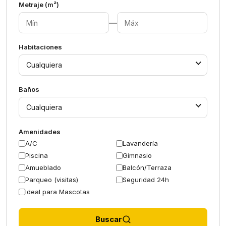
Metraje (m²)
—
Habitaciones
Cualquiera
Baños
Cualquiera
Amenidades
A/C
Lavandería
Piscina
Gimnasio
Amueblado
Balcón/Terraza
Parqueo (visitas)
Seguridad 24h
Ideal para Mascotas
Buscar