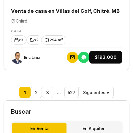
Venta de casa en Villas del Golf, Chitré. MB
Chitré
CASA
x3
x2
294 m²
$193,000
Eric Lima
1
2
3
…
527
Siguientes »
Buscar
En Venta
En Alquiler