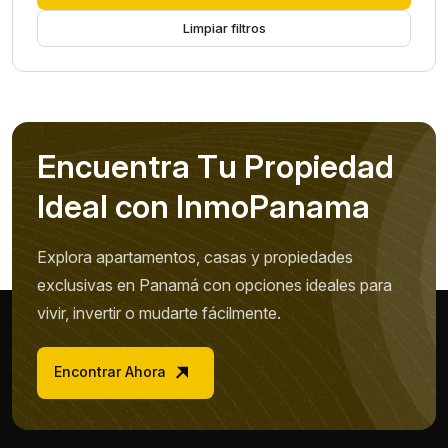
Limpiar filtros
E
n
c
u
e
n
t
r
a
T
u
P
r
o
p
i
e
d
a
d
I
d
e
a
l
c
o
n
I
n
m
o
P
a
n
a
m
a
Explora apartamentos, casas y propiedades
exclusivas en Panamá con opciones ideales para
vivir, invertir o mudarte fácilmente.
Encontrar Ahora