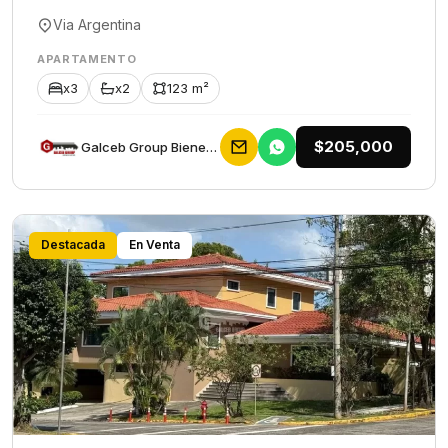
Via Argentina
APARTAMENTO
x3
x2
123 m²
$205,000
Galceb Group Bienes Raices
Destacada
En Venta