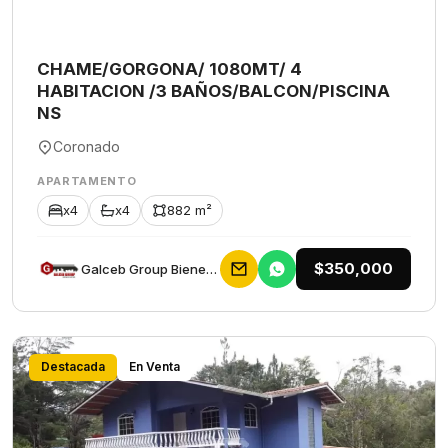
CHAME/GORGONA/ 1080MT/ 4
HABITACION /3 BAÑOS/BALCON/PISCINA
NS
Coronado
APARTAMENTO
x4
x4
882 m²
$350,000
Galceb Group Bienes Raices
Destacada
En Venta