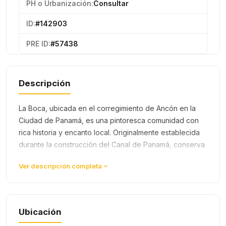
PH o Urbanización:
Consultar
ID:
#142903
PRE ID:
#57438
Descripción
La Boca, ubicada en el corregimiento de Ancón en la
Ciudad de Panamá, es una pintoresca comunidad con
rica historia y encanto local. Originalmente establecida
durante la construcción del Canal de Panamá, conserva
casas de estilo canalero y un ambiente tranquilo. Su
Ver descripción completa
ubicación estr…
Ubicación