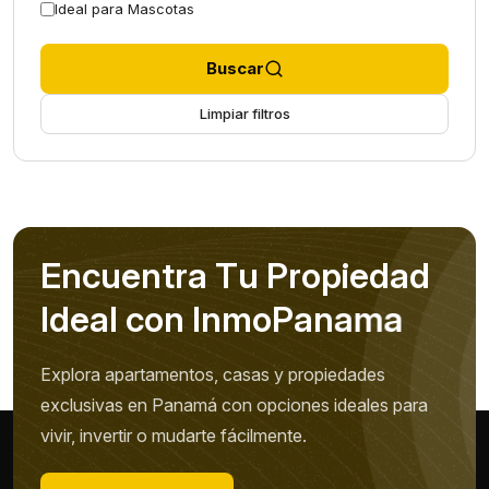
Ideal para Mascotas
Buscar
Limpiar filtros
E
n
c
u
e
n
t
r
a
T
u
P
r
o
p
i
e
d
a
d
I
d
e
a
l
c
o
n
I
n
m
o
P
a
n
a
m
a
Explora apartamentos, casas y propiedades
exclusivas en Panamá con opciones ideales para
vivir, invertir o mudarte fácilmente.