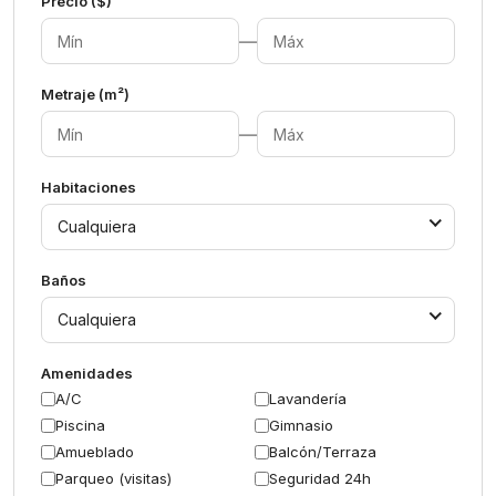
Precio ($)
—
Metraje (m²)
—
Habitaciones
Cualquiera
Baños
Cualquiera
Amenidades
A/C
Lavandería
Piscina
Gimnasio
Amueblado
Balcón/Terraza
Parqueo (visitas)
Seguridad 24h