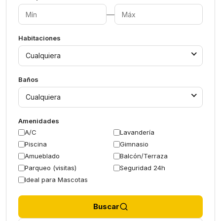
—
Habitaciones
Cualquiera
Baños
Cualquiera
Amenidades
A/C
Lavandería
Piscina
Gimnasio
Amueblado
Balcón/Terraza
Parqueo (visitas)
Seguridad 24h
Ideal para Mascotas
Buscar