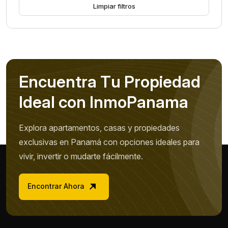
Limpiar filtros
E
n
c
u
e
n
t
r
a
T
u
P
r
o
p
i
e
d
a
d
I
d
e
a
l
c
o
n
I
n
m
o
P
a
n
a
m
a
Explora apartamentos, casas y propiedades
exclusivas en Panamá con opciones ideales para
vivir, invertir o mudarte fácilmente.
Encontrar Ahora