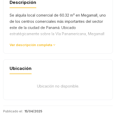
Descripción
Se alquila local comercial de 60.32 m² en Megamall, uno
de los centros comerciales más importantes del sector
este de la ciudad de Panamá. Ubicado
estratégicamente sobre la Vía Panamericana, Megamall
recibe una alta afluencia diaria de visitantes,
Ver descripción completa
convirtiéndolo en el lugar ideal…
Ubicación
Ubicación no disponible.
Publicado el:
15/04/2025