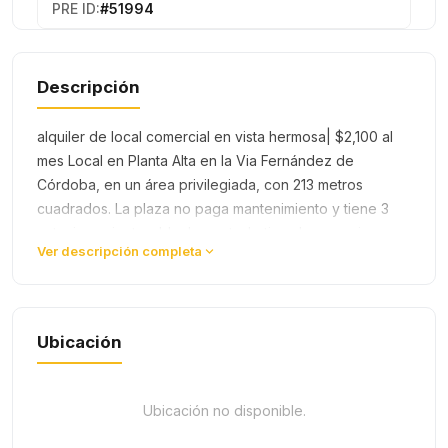
PRE ID:
#51994
Descripción
alquiler de local comercial en vista hermosa| $2,100 al
mes Local en Planta Alta en la Via Fernández de
Córdoba, en un área privilegiada, con 213 metros
cuadrados. La plaza no paga mantenimiento y tiene 3
estacionamientos. Ideal para todo tipo de negocios,
Ver descripción completa
oficinas de abogados y …
Ubicación
Ubicación no disponible.