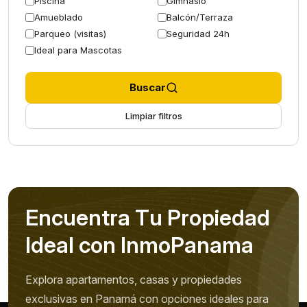
Piscina
Gimnasio
Amueblado
Balcón/Terraza
Parqueo (visitas)
Seguridad 24h
Ideal para Mascotas
Buscar
Limpiar filtros
E
n
c
u
e
n
t
r
a
T
u
P
r
o
p
i
e
d
a
d
I
d
e
a
l
c
o
n
I
n
m
o
P
a
n
a
m
a
Explora apartamentos, casas y propiedades
exclusivas en Panamá con opciones ideales para