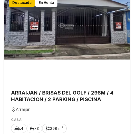
Destacada
En Venta
ARRAIJAN / BRISAS DEL GOLF / 298M / 4
HABITACION / 2 PARKING / PISCINA
Arraiján
CASA
x4
x3
298 m²