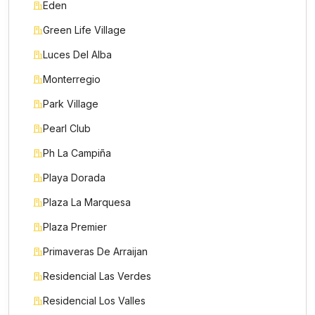
Eden
Green Life Village
Luces Del Alba
Monterregio
Park Village
Pearl Club
Ph La Campiña
Playa Dorada
Plaza La Marquesa
Plaza Premier
Primaveras De Arraijan
Nombre *
Residencial Las Verdes
Residencial Los Valles
Teléfono / WhatsApp *