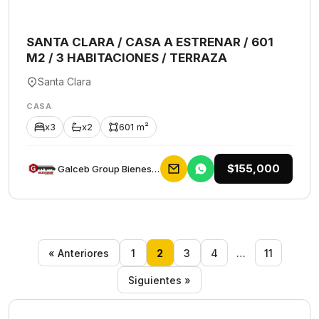
SANTA CLARA / CASA A ESTRENAR / 601
M2 / 3 HABITACIONES / TERRAZA
Santa Clara
CASA
x3
x2
601 m²
$155,000
Galceb Group Bienes Raices
« Anteriores
1
2
3
4
…
11
Siguientes »