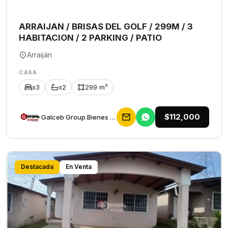
ARRAIJAN / BRISAS DEL GOLF / 299M / 3
HABITACION / 2 PARKING / PATIO
Arraiján
CASA
x3
x2
299 m²
$112,000
Galceb Group Bienes Raices
Destacada
En Venta