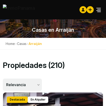
Casas en Arraiján
Home
›
Casas
›
Arraiján
Propiedades (210)
Relevancia
Destacada
En Alquiler