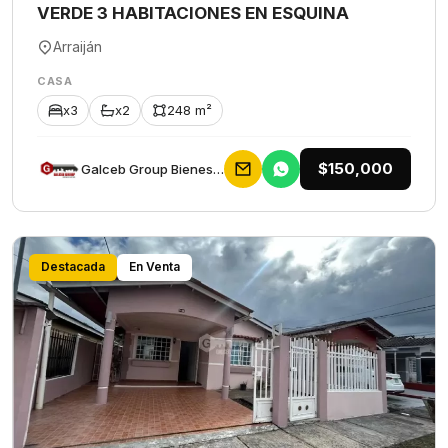
VERDE 3 HABITACIONES EN ESQUINA
Arraiján
CASA
x3
x2
248 m²
$150,000
Galceb Group Bienes Raices
Destacada
En Venta