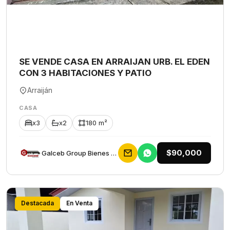
SE VENDE CASA EN ARRAIJAN URB. EL EDEN
CON 3 HABITACIONES Y PATIO
Arraiján
CASA
x3
x2
180 m²
$90,000
Galceb Group Bienes Raices
Destacada
En Venta