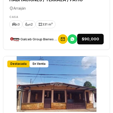
Arraiján
CASA
x3
x2
331 m²
$90,000
Galceb Group Bienes Raices
Destacada
En Venta