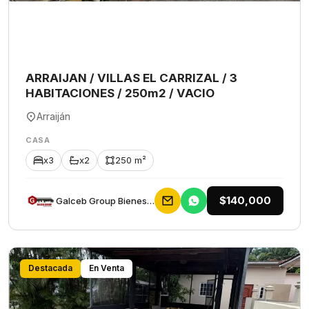
ARRAIJAN / VILLAS EL CARRIZAL / 3
HABITACIONES / 250m2 / VACIO
Arraiján
CASA
x3
x2
250 m²
$140,000
Galceb Group Bienes Raices
Destacada
En Venta