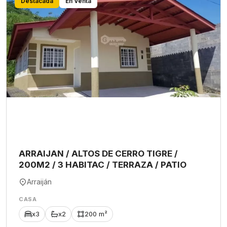
Destacada
En Venta
ARRAIJAN / ALTOS DE CERRO TIGRE /
200M2 / 3 HABITAC / TERRAZA / PATIO
Arraiján
CASA
x3
x2
200 m²