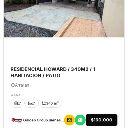
RESIDENCIAL HOWARD / 340M2 / 1
HABITACION / PATIO
Arraiján
CASA
x1
x1
340 m²
$160,000
Galceb Group Bienes Raices