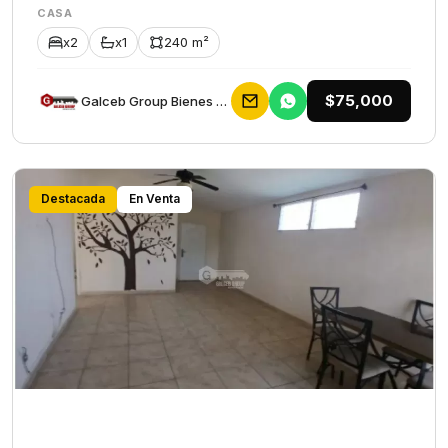
CASA
x2
x1
240 m²
$75,000
Galceb Group Bienes Raices
Destacada
En Venta