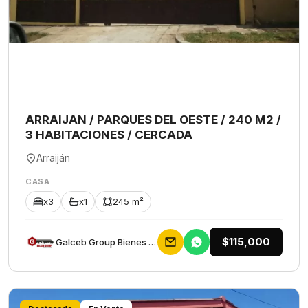
ARRAIJAN / PARQUES DEL OESTE / 240 M2 /
3 HABITACIONES / CERCADA
Arraiján
CASA
x3
x1
245 m²
$115,000
Galceb Group Bienes Raices