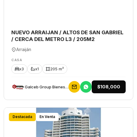
NUEVO ARRAIJAN / ALTOS DE SAN GABRIEL
/ CERCA DEL METRO L3 / 205M2
Arraiján
CASA
x3
x1
205 m²
$108,000
Galceb Group Bienes Raices
Destacada
En Venta