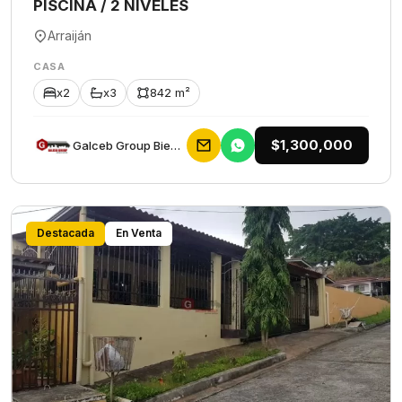
PISCINA / 2 NIVELES
Arraiján
CASA
x2
x3
842 m²
$1,300,000
Galceb Group Bienes Raices
Destacada
En Venta