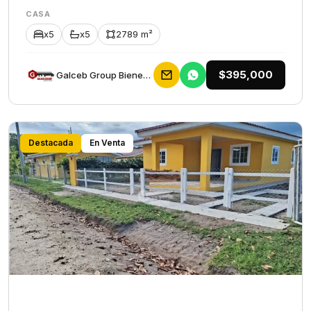
CASA
x5
x5
2789 m²
$395,000
Galceb Group Bienes Raices
Destacada
En Venta