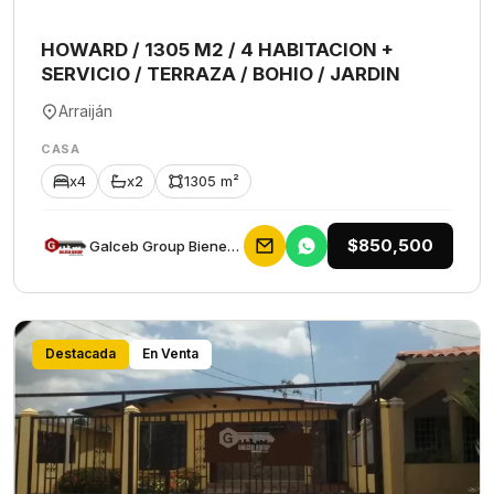
HOWARD / 1305 M2 / 4 HABITACION +
SERVICIO / TERRAZA / BOHIO / JARDIN
Arraiján
CASA
x4
x2
1305 m²
$850,500
Galceb Group Bienes Raices
Destacada
En Venta