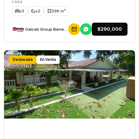
CASA
x3
x2
596 m²
$290,000
Galceb Group Bienes Raices
Destacada
En Venta