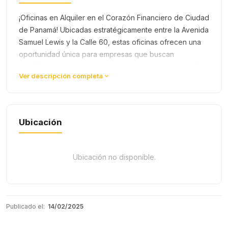
¡Oficinas en Alquiler en el Corazón Financiero de Ciudad
de Panamá! Ubicadas estratégicamente entre la Avenida
Samuel Lewis y la Calle 60, estas oficinas ofrecen una
oportunidad única para empresas que buscan
establecerse en una de las zonas más prestigiosas de
Ver descripción completa
la ciudad. Con inf…
Ubicación
Ubicación no disponible.
Publicado el:
14/02/2025