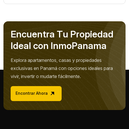
E
n
c
u
e
n
t
r
a
T
u
P
r
o
p
i
e
d
a
d
I
d
e
a
l
c
o
n
I
n
m
o
P
a
n
a
m
a
Explora apartamentos, casas y propiedades
exclusivas en Panamá con opciones ideales para
vivir, invertir o mudarte fácilmente.
Encontrar Ahora